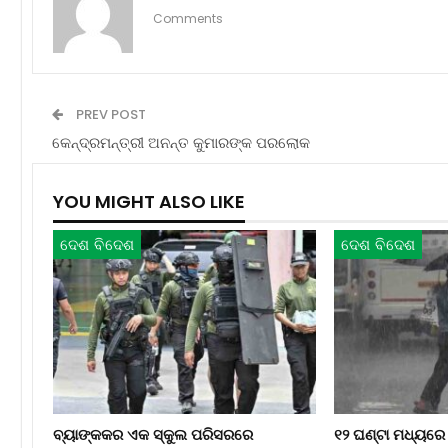
Comments
PREV POST
କେନ୍ଦ୍ରମନ୍ତ୍ରୀ ଅନନ୍ତ କୁମାରଙ୍କ ପରଲୋକ
YOU MIGHT ALSO LIKE
ଦେଶ ବିଦେଶ
ଦେଶ ବିଦେଶ
ବ୍ୟାଙ୍କକର ଏକ ସ୍କୁଲ ପରିସରରେ
୧୨ ଘଣ୍ଟା ମଧ୍ୟରେ