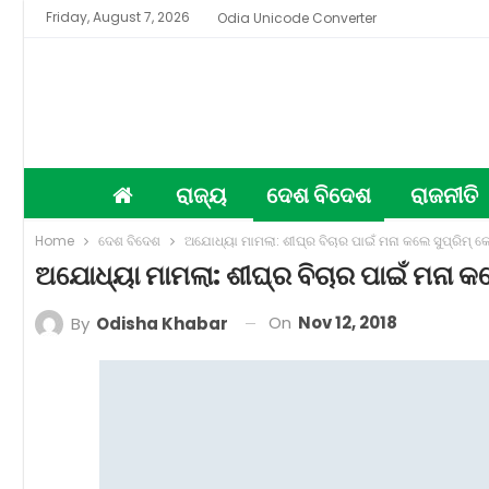
Friday, August 7, 2026
Odia Unicode Converter
ରାଜ୍ୟ
ଦେଶ ବିଦେଶ
ରାଜନୀତି
Home
ଦେଶ ବିଦେଶ
ଅଯୋଧ୍ୟା ମାମଲା: ଶୀଘ୍ର ବିଚାର ପାଇଁ ମନା କଲେ ସୁପ୍ରିମ୍‌ କୋ
ଅଯୋଧ୍ୟା ମାମଲା: ଶୀଘ୍ର ବିଚାର ପାଇଁ ମନା କଲେ 
On
Nov 12, 2018
By
Odisha Khabar