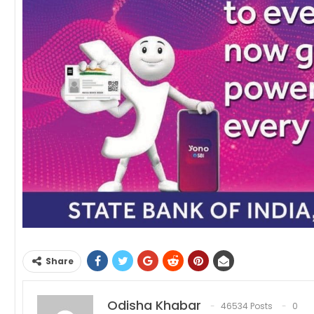
Share
Odisha Khabar
46534 Posts
0