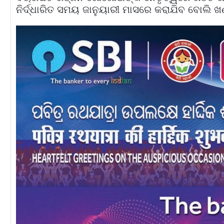
ନିର୍ଦ୍ଧାରିତ ସମୟ ଜାନୁୟାରୀ ମାସରେ କରାଯିବ ବୋଲି ଖ