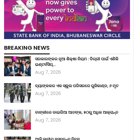
BREAKING NEWS
ସରକାରଙ୍କର ନୂଆ ଶିକ୍ଷା ନିୟମ : ଡିଗ୍ରୀ ପାଇଁ ଏଣିକି
ଇଣ୍ଟର୍ନସିପ୍…
Aug 7, 2026
ବ୍ୟାଙ୍କକର ଏକ ସ୍କୁଲ ପରିସରରେ ଗୁଳିକାଣ୍ଡ, ୬ ମୃତ
Aug 7, 2026
ବାଙ୍କୀରେ ଡାଇରିଆ ଆତଙ୍କ, ୫୦ରୁ ଅଧିକ ଆକ୍ରାନ୍ତ
Aug 7, 2026
ଆଜି ଜାତୀୟ ହସ୍ତତନ୍ତ ଦିବସ