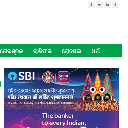
ନୋରଞ୍ଜନ
ରାଶିଫଳ
ରୋଷେଇ
ଧର୍ମ