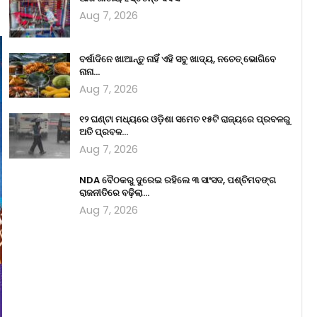
Aug 7, 2026
ବର୍ଷାଦିନେ ଖାଆନ୍ତୁ ନାହିଁ ଏହି ସବୁ ଖାଦ୍ୟ, ନଚେତ୍ ଭୋଗିବେ
ନାନା…
Aug 7, 2026
୧୨ ଘଣ୍ଟା ମଧ୍ୟରେ ଓଡ଼ିଶା ସମେତ ୧୫ଟି ରାଜ୍ୟରେ ପ୍ରବଳରୁ
ଅତି ପ୍ରବଳ…
Aug 7, 2026
NDA ବୈଠକରୁ ଦୁରେଇ ରହିଲେ ୩ ସାଂସଦ, ପଶ୍ଚିମବଙ୍ଗ
ରାଜନୀତିରେ ବଢ଼ିଲା…
Aug 7, 2026