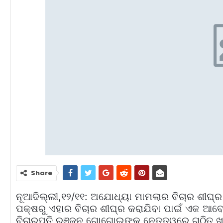
Share
ନୂଆଦିଲ୍ଲୀ,୧୨/୧୧: ଅଯୋଧ୍ୟା ମାମଲାର ବିଚାର ଶୀଘ୍ର କରି
ପକ୍ଷରୁ ଏହାର ବିଚାର ଶୀଘ୍ର କରାଯିବା ପାଇଁ ଏକ ଆବ
ବିଚାରପତି ରଞ୍ଜନ ଗୋଗୋଇଙ୍କ ନେତୃତ୍ୱରେ ଗଠିତ ଖଣ୍