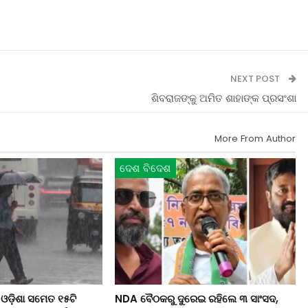
NEXT POST
ଶିବରାଜଙ୍କୁ ଅମିତ ଶାହାଙ୍କ ପ୍ରସଂଶା
More From Author
ଦେଶ ବିଦେଶ
 ଓଡ଼ିଶା ସମେତ ୧୫ଟି
NDA ବୈଠକରୁ ଦୁରେଇ ରହିଲେ ୩ ସାଂସଦ,