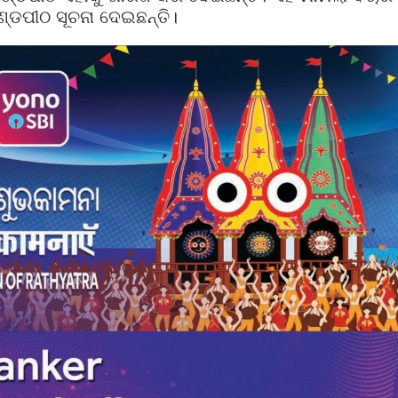
ଣ୍ଡପୀଠ ସୂଚନା ଦେଇଛନ୍ତି।