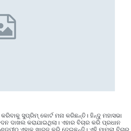
ବାକୁ ସୁପ୍ରିମ୍‌ କୋର୍ଟ ମନା କରିଛନ୍ତି। ହିନ୍ଦୁ ମହାସଭା
େଦନ ଦାଖଲ କରାଯାଇଥିଲା। ଏହାର ବିଚାର କରି ପ୍ରଧାନ
ଡପୀଠ ଏହାକୁ ଖାରଜ କରି ଦେଇଛନ୍ତି। ଏହି ମାମଲା ବିଚାର