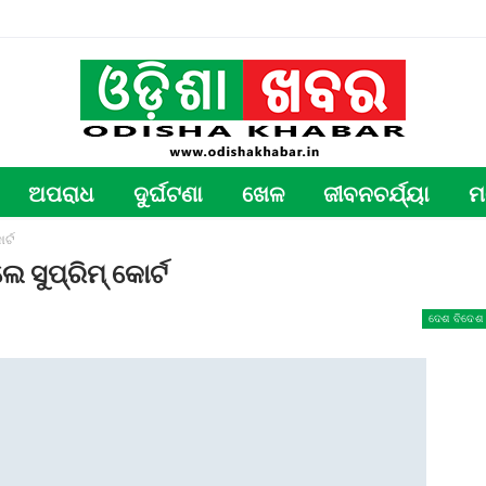
ଅପରାଧ
ଦୁର୍ଘଟଣା
ଖେଳ
ଜୀବନଚର୍ଯ୍ୟା
ମ
ର୍ଟ
ସୁପ୍ରିମ୍‌ କୋର୍ଟ
ଦେଶ ବିଦେଶ