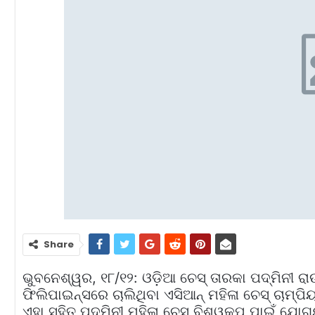
Share
ଭୁବନେଶ୍ୱର, ୧୮/୧୨: ଓଡ଼ିଆ ଚେସ୍‌ ତାରକା ପଦ୍ମିନୀ ର
ଫିଲିପାଇନ୍ସରେ ଚାଲିଥିବା ଏସିଆନ୍‌ ମହିଳା ଚେସ୍‌ ଚାମ୍ପି
ଏହା ସହିତ ପଦ୍ମିନୀ ମହିଳା ଚେସ୍‌ ବିଶ୍ୱକପ୍‌ ପାଇଁ ଯୋଗ୍