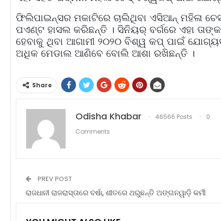
ଫିଲିପାଇନ୍ସର ମକାଟିରେ ଚାଲିଥିବା ଏସିଆନ୍‌ ମହିଳା ଚେସ୍‌
ପଏଣ୍ଟ ହାସଲ କରିଛନ୍ତି । ସିନିୟର୍‌ ବର୍ଗରେ ଏହା ତା
ହେବାକୁ ଥିବା ଆଗାମୀ ୨୦୨୦ ବିଶ୍ୱ କପ୍‌ ପାଇଁ ଯୋଗ୍ୟ
ଅଧିକ ମେଡାଲ ଆଣିବେ ବୋଲି ଆଶା ରଖିଛନ୍ତି ।
Share
Odisha Khabar
46566 Posts
0
Comments
PREV POST
ରାଜଧାନୀ ରାଜରାସ୍ତାରେ ବର୍ଷା, ଶୀତରେ ଥରୁଛନ୍ତି ଅଙ୍ଗନୱାଡ଼ି କର୍ମୀ