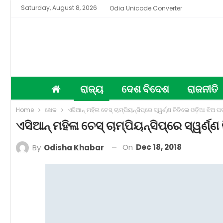
Saturday, August 8, 2026
Odia Unicode Converter
ରାଜ୍ୟ
ଦେଶ ବିଦେଶ
ରାଜନୀତି
Home
ଖେଳ
ଏସିଆନ୍‌ ମହିଳା ଚେସ୍‌ ଚାମ୍ପିୟନ୍‌ସିପ୍‌ରେ ସ୍ୱର୍ଣ୍ଣ ଜିତିଲେ ଓଡ଼ିଆ ଝିଅ ପଦ
ଏସିଆନ୍‌ ମହିଳା ଚେସ୍‌ ଚାମ୍ପିୟନ୍‌ସିପ୍‌ରେ ସ୍ୱର୍
On
Dec 18, 2018
By
Odisha Khabar