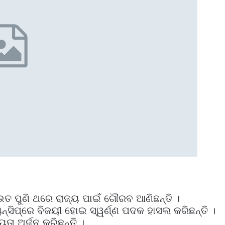
ାଉତ ପୁଣି ଥରେ ରାଜ୍ୟ ପାଇଁ ଗୌରବ ଆଣିଛନ୍ତି ।
ୟନ୍‌ସିପ୍‌ରେ ବିଜୟୀ ହୋଇ ସ୍ୱର୍ଣ୍ଣ ପଦକ ହାସଲ କରିଛନ୍ତି ।
ୟତା ଅର୍ଜନ କରିଛନ୍ତି ।