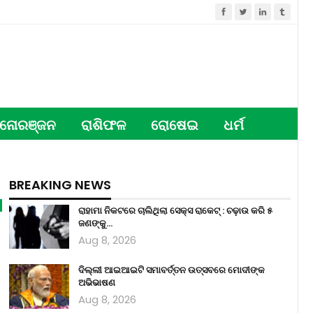
ନୋରଞ୍ଜନ
ରାଶିଫଳ
ରୋଷେଇ
ଧର୍ମ
BREAKING NEWS
ରାହାମା ନିକଟରେ ଚାଲିଥିଲା ସେକ୍ସ ରାକେଟ୍ : ଚଢ଼ାଉ କରି ୫
ଜଣଙ୍କୁ…
Aug 8, 2026
ଦିଲ୍ଲୀ ଆଇଆଇଟି ସମାବର୍ତ୍ତନ ଉତ୍ସବରେ ମୋଦୀଙ୍କ
ଅଭିଭାଷଣ
Aug 8, 2026