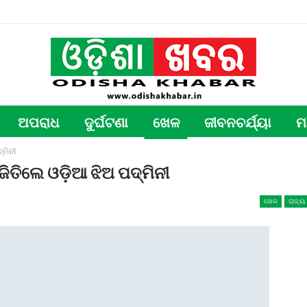
ଅପରାଧ
ଦୁର୍ଘଟଣା
ଖେଳ
ଜୀବନଚର୍ଯ୍ୟା
ମ
୍ମିନୀ
ଣ୍ଣ ଜିତିଲେ ଓଡ଼ିଆ ଝିଅ ପଦ୍ମିନୀ
ଖେଳ
ରାଜ୍ୟ