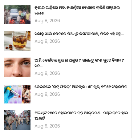
କ୍ଷୀର ଗାଡ଼ିରେ ମଦ, କାଉଡ଼ିଆ ବେଶରେ ଚାଲିଛି ଗଞ୍ଜେଇ
ଚାଲାଣ
Aug 8, 2026
ସକାଳୁ ଖାଲି ପେଟରେ ପିଅନ୍ତୁ କିସମିସ ପାଣି, ମିଳିବ ଏହି ସବୁ…
Aug 8, 2026
ଆଖି ଡେଇଁଲେ ଶୁଭ ନା ଅଶୁଭ ? ଜାଣନ୍ତୁ କ’ଣ କୁହେ ବିଜ୍ଞାନ ?
ସତ…
Aug 8, 2026
କେରଳରେ ‘ରାଟ୍ ଫିଭର୍’ ଆତଙ୍କ : ୫୮ ମୃତ, ୧୩୫୨ ସଂକ୍ରମିତ
Aug 8, 2026
ଅଗଷ୍ଟ ୧୫ରେ ହୋଇପାରେ ବଡ଼ ଆକ୍ରମଣ : ପଞ୍ଜାବରେ ହାଇ
ଆଲର୍ଟ
Aug 8, 2026