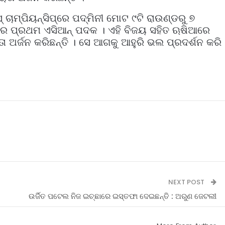
 ଚାମ୍ପିୟନ୍‌ସିପ୍‌ରେ ପଦ୍ମିନୀ ମୋଟ ୯ଟି ରାଉଣ୍ଡରୁ ୭
ଙ୍କର ପ୍ରଥମ ଏସିଆନ୍‌ ପଦକ । ଏହି ବିଜୟ ସହିତ ଋଷିଆରେ
ତା ଅର୍ଜନ କରିଛନ୍ତି । ସେ ଆଗକୁ ଆହୁରି ଭଲ ପ୍ରଦର୍ଶନ କରି
NEXT POST
ଉର୍ଜିତ ପଟେଲ ନିଜ ଇଚ୍ଛାରେ ଇସ୍ତଫା ଦେଇଛନ୍ତି : ଅରୁଣ ଜେଟଲୀ