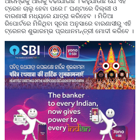
ଆରମ୍ଭକୁ ଆଗକୁ ବଢାଯାଇଛି । କହୁଯାଉଛି ଯେ ଏହି
ଟ୍ରେନ ଚାଲୁ ହେବା ପରେ ୮ ଘଣ୍ଟାରେ ଦିଲ୍ଲୀ ଓ
ବାରଣାସୀ ମଧ୍ୟରେ ଯାତ୍ରା କରିହେବ । ମିଡିଆ
ରିପୋର୍ଟରେ ମିଳିଥିବା ସୂଚନା ଅନୁସାରେ ବାରଣାସୀରୁ ଏହି
ଟ୍ରେନର ଶୁଭାରମ୍ଭ ପ୍ରଧାନମନ୍ତ୍ରୀ ମୋଦୀ କରିବେ ।