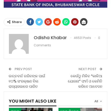
Share
Odisha Khabar
46531 Posts
0
Comments
PREV POST
NEXT POST
ଉଚ୍ଚବର୍ଗ ଗରିବଙ୍କ ପାଇଁ
କେଉଁଠୁ ମିଳିବ “କାଳିଆ
୧୦% ସଂରକ୍ଷଣ ବିଲ
ଯୋଜନା” ଫର୍ମ ଓ କେମିତି
ରାଜ୍ୟସଭାରେ ପାରିତ
କରିବେ ଆବେଦନ
YOU MIGHT ALSO LIKE
All