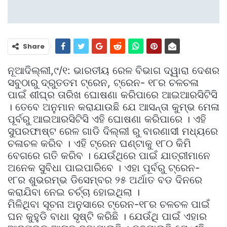
Share
ନୂଆଦିଲ୍ଲୀ,୯/୧: ଭାରତୀୟ ରେଳ ବିଭାଗ ଦ୍ୱାରା ଦେଶର
ସବୁଠାରୁ ଦ୍ରୁତତମ ଟ୍ରେନ, ଟ୍ରେନ- ୧୮ର ଚଳଚଳା
ପାଇଁ ଶୀଘ୍ର ତାରିଖ ଘୋଷଣା କରିପାରେ ଆଇଆରସିଟିସି
। ତେବେ ଅନୁମାନ କରାଯାଉଛି ଯେ ଆସନ୍ତା କୁମ୍ଭ ମେଳା
ପୂର୍ବରୁ ଆଇଆରସିଟିସି ଏହି ଘୋଷଣା କରିପାରେ । ଏହି
ସୁପରଫାଷ୍ଟ ରେଳ ଗାଡି ଦିଲ୍ଲୀ ରୁ ବାରଣାସୀ ମଧ୍ୟରେ
ଚଳାଚଳ କରିବ । ଏହି ଟ୍ରେନ ଘଣ୍ଟାକୁ ୧୮୦ କିମି
ବେଗରେ ଗତି କରିବ । ଯେଉଁଥିରେ ପାଇଁ ଯାତ୍ରୀମାନେ
ଅନେକ ସୁବିଧା ପାଇପାରିବେ । ଏହା ପୂର୍ବରୁ ଟ୍ରେନ-
୧୮ର ଶୁଭରମ୍ଭ ଡିସେମ୍ବର ୨୫ ଅର୍ଥାତ ବଡ ଦିନରେ
କରାଯିବା ନେଇ ଚର୍ଚ୍ଚା ହୋଇଥିଲା ।
ମିଳିଥିବା ସୂଚନା ଅନୁସାରେ ଟ୍ରେନ-୧୮ର ଚଳଚଳ ପାଇଁ
ଘନ କୁହୁଡି ବାଧା ସୃଷ୍ଟି କରିଛି । ଯେଉଁଥି ପାଇଁ ଏହାର