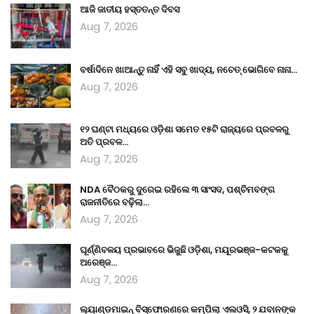
ଆଜି ଜାତୀୟ ହସ୍ତତନ୍ତ ଦିବସ
Aug 7, 2026
ବର୍ଷାଦିନେ ଖାଆନ୍ତୁ ନାହିଁ ଏହି ସବୁ ଖାଦ୍ୟ, ନଚେତ୍ ଭୋଗିବେ ନାନା…
Aug 7, 2026
୧୨ ଘଣ୍ଟା ମଧ୍ୟରେ ଓଡ଼ିଶା ସମେତ ୧୫ଟି ରାଜ୍ୟରେ ପ୍ରବଳରୁ
ଅତି ପ୍ରବଳ…
Aug 7, 2026
NDA ବୈଠକରୁ ଦୁରେଇ ରହିଲେ ୩ ସାଂସଦ, ପଶ୍ଚିମବଙ୍ଗ
ରାଜନୀତିରେ ବଢ଼ିଲା…
Aug 7, 2026
ଘୂର୍ଣ୍ଣିବଳୟ ପ୍ରଭାବରେ ଭିଜୁଛି ଓଡ଼ିଶା, ମୟୂରଭଞ୍ଜ-କଟକକୁ
ଅରେଞ୍ଜ…
Aug 7, 2026
ଲ୍ୟାଣ୍ଡମାଇନ୍ ବିସ୍ଫୋରଣରେ କମ୍ପିଲା ଏଲଓସି, ୨ ଯବାନଙ୍କ