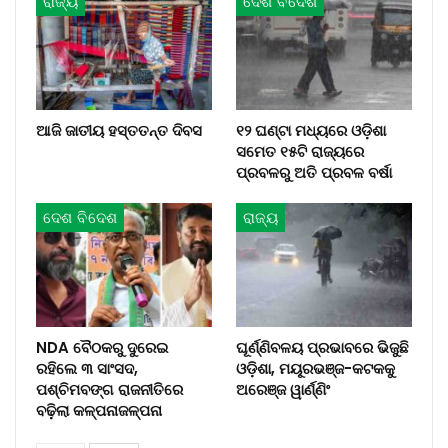
ରାଜ୍ୟ
ଦେଶ ବିଦେଶ
ଆଜି ଜାତୀୟ ହସ୍ତତନ୍ତ ଦିବସ
୧୨ ଘଣ୍ଟା ମଧ୍ୟରେ ଓଡ଼ିଶା
ସମେତ ୧୫ଟି ରାଜ୍ୟରେ
ପ୍ରବଳରୁ ଅତି ପ୍ରବଳ ବର୍ଷା
ଦେଶ ବିଦେଶ
ରାଜ୍ୟ
NDA ବୈଠକରୁ ଦୁରେଇ
ଘୂର୍ଣ୍ଣିବଳୟ ପ୍ରଭାବରେ ଭିଜୁଛି
ରହିଲେ ୩ ସାଂସଦ,
ଓଡ଼ିଶା, ମୟୂରଭଞ୍ଜ-କଟକକୁ
ପଶ୍ଚିମବଙ୍ଗ ରାଜନୀତିରେ
ଅରେଞ୍ଜ ୱାର୍ଣ୍ଣିଂ
ବଢ଼ିଲା କଳ୍ପନାଜଳ୍ପନା