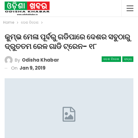
Home
ଦେଶ ବିଦେଶ
କୁମ୍ଭ ମେଳା ପୂର୍ବରୁ ଗଡିପାରେ ଦେଶର ସବୁଠାରୁ
ଦ୍ରୁତତମ ରେଳ ଗାଡି ଟ୍ରେନ- ୧୮
By
Odisha Khabar
ଦେଶ ବିଦେଶ
ରାଜ୍ୟ
On
Jan 9, 2019