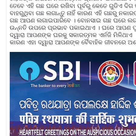
ତେବେ ଏହି ଗଛ ଘରେ ରଖିବା ପୂର୍ବରୁ କେତେ ଗୁଡିଏ ଦିଗ ପ
ବାହରୁଥିବା ଗଛ ଲଗାନ୍ତୁ ନାହିଁ କାରଣ ଏହି ଗଛରୁ ନକାରତ
ଗଛ ଆପଣ ଲଗାଇପାରିବେ । ବୋନସାଇ ଗଛ ଘରେ ଲଗାନ
ଉନ୍ନତି ଉପରେ ପ୍ରଭାବ ପକାଇଥାଏ । ଘରେ ଆପଣ ଫୁଲ
ଦ୍ୱାରା ଆପଣଙ୍କ ଘରକୁ ସକାରତ୍ମକ ଏର୍ନଜି ମିଳିଥାଏ । କ
କାରଣ ଏହା ଦ୍ୱାରା ଆପଣଙ୍କ ବୈବାହିକ ଜୀବନରେ ଅଶାନ