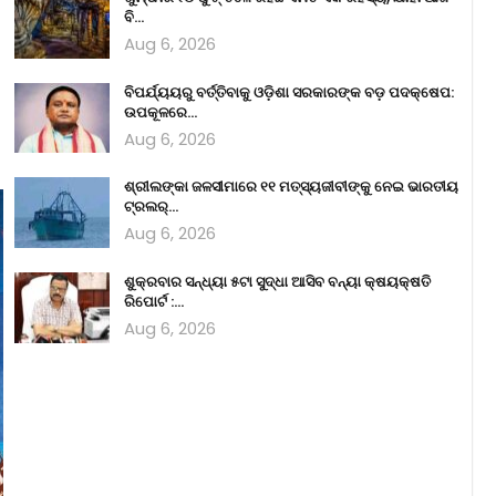
ବି…
Aug 6, 2026
ବିପର୍ଯ୍ୟୟରୁ ବର୍ତ୍ତିବାକୁ ଓଡ଼ିଶା ସରକାରଙ୍କ ବଡ଼ ପଦକ୍ଷେପ:
ଉପକୂଳରେ…
Aug 6, 2026
ଶ୍ରୀଲଙ୍କା ଜଳସୀମାରେ ୧୧ ମତ୍ସ୍ୟଜୀବୀଙ୍କୁ ନେଇ ଭାରତୀୟ
ଟ୍ରଲର୍‌…
Aug 6, 2026
ଶୁକ୍ରବାର ସନ୍ଧ୍ୟା ୫ଟା ସୁଦ୍ଧା ଆସିବ ବନ୍ୟା କ୍ଷୟକ୍ଷତି
ରିପୋର୍ଟ :…
Aug 6, 2026