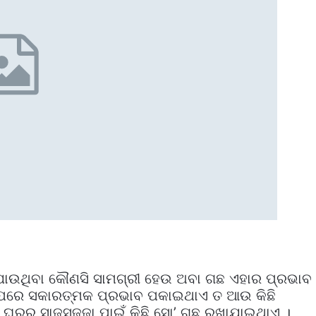
ାଯାଉଥିବା କୌଣସି ସାମଗ୍ରୀ ହେଉ ଅବା ଗଛ ଏହାର ପ୍ରଭାବ
ଉପରେ ସକାରତ୍ମକ ପ୍ରଭାବ ପକାଇଥାଏ ତ ଆଉ କିଛି
ରର ସାଜସଜ୍ଜା ପାଇଁ କିଛି ସୋ’ ଗଛ ରଖାଯାଇଥାଏ ।