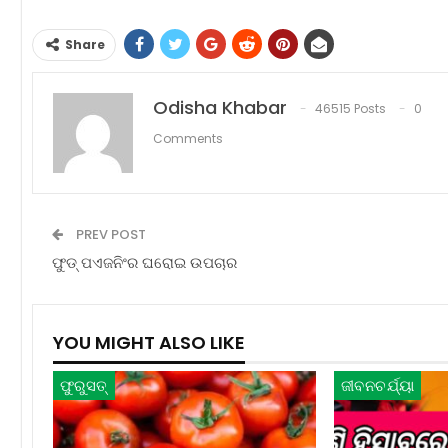
Share
Odisha Khabar
46515 Posts
0
Comments
PREV POST
ଫୁଡ୍‌ ପଏଜନିଂର ଘରୋଇ ଉପଚାର
YOU MIGHT ALSO LIKE
ଫୁରୁସତ୍‌
ଜୀବନଚର୍ଯ୍ୟା