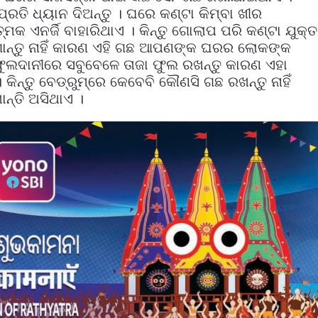
୍ରତି ଧ୍ୟାନ ଦିଅନ୍ତୁ । ଘରେ କଣ୍ଟା କିମ୍ବା ଖୀର
୍ମକ ଏନର୍ଜି ବାହାରିଥାଏ । କିନ୍ତୁ ଗୋଲାପ ପରି କଣ୍ଟା ଯୁକ୍ତ
୍ତୁ ନାହିଁ କାରଣ ଏହି ଗଛ ଆପଣଙ୍କ ଘରର ଲୋକଙ୍କ
ଦାନୀରେ ସବୁବେଳେ ତାଜା ଫୁଲ ରଖନ୍ତୁ କାରଣ ଏହା
ିନ୍ତୁ ବେଡ୍‌ରୁମ୍‌ରେ କେବେବି କୌଣସି ଗଛ ରଖନ୍ତୁ ନାହିଁ
୍ତି ଅସିଥାଏ ।