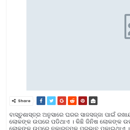
Share
ବାସ୍ତୁଶାସ୍ତ୍ର ଅନୁସାରେ ଘରର ସାଜସଜ୍ଜା ପାଇଁ ରଖ
ଲୋକଙ୍କ ଉପରେ ପଡିଥାଏ । କିଛି ଜିନିଷ ଲୋକଙ୍କ 
ଲୋକଙ୍କ ଉପରେ ନକାରତ୍ମକ ପ୍ରଭାବ ପକାଇଥାଏ । ଘ