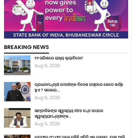
BREAKING NEWS
୧୨ ତାରିଖରେ ରାଜ୍ୟ କ୍ୟାବିନେଟ
Aug 6, 2026
ପ୍ରଧାନମନ୍ତ୍ରୀ ମୋଦୀଙ୍କ ବିଦେଶ ଗସ୍ତରେ କେତେ ଖର୍ଚ୍ଛ
ହୁଏ ? ସରକାର…
Aug 6, 2026
ସାମ୍ବାଦିକଙ୍କ ସ୍ୱାସ୍ଥ୍ୟ ବୀମା ବନ୍ଦ ଉପରେ
ସ୍ୱାସ୍ଥ୍ୟମନ୍ତ୍ରୀଙ୍କ…
Aug 6, 2026
ଗୁମ୍ଫାର ୯୦ ଫୁଟ୍ ତଳେ ରହିଛି ଏମିତି ଏକ ରହସ୍ୟ, ଯାହା ଆଜି