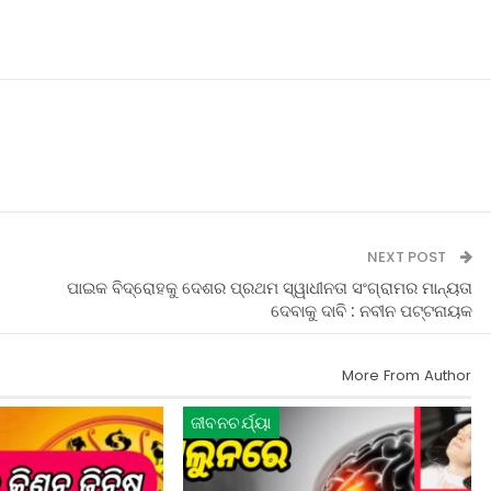
NEXT POST
ପାଇକ ବିଦ୍ରୋହକୁ ଦେଶର ପ୍ରଥମ ସ୍ୱାଧୀନତା ସଂଗ୍ରାମର ମାନ୍ୟତା
ଦେବାକୁ ଦାବି : ନବୀନ ପଟ୍ଟନାୟକ
More From Author
ଜୀବନଚର୍ଯ୍ୟା