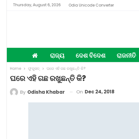
Thursday, August 6, 2026
Odia Unicode Converter
ରାଜ୍ୟ
ଦେଶ ବିଦେଶ
ରାଜନୀତି
Home
ଫୁରୁସତ୍‌
ଘରେ ଏହି ଗଛ ରଖୁଛନ୍ତି କି?
ଘରେ ଏହି ଗଛ ରଖୁଛନ୍ତି କି?
On
Dec 24, 2018
By
Odisha Khabar