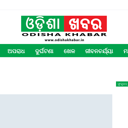
ଅପରାଧ
ଦୁର୍ଘଟଣା
ଖେଳ
ଜୀବନଚର୍ଯ୍ୟା
ମ
ଫୁରୁସତ୍‌