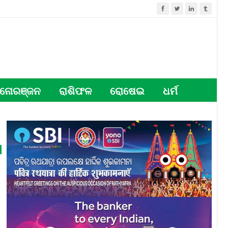
ନୋରଞ୍ଜନ
ରାଶିଫଳ
ରୋଷେଇ
ଧର୍ମ