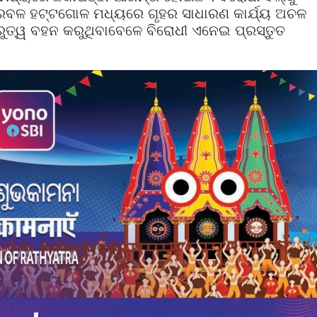
 ପ୍ରବଳ ହଟ୍ଟଗୋଳ ମଧ୍ୟରେ ଗୃହର ସାଧାରଣ କାର୍ଯ୍ୟ ଅଚଳ
ଗୁରୁତ୍ୱ ବହନ କରୁଥିବାବେଳେ ବିରୋଧୀ ଏନେଇ ପ୍ରସ୍ତୁତ