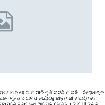
େ ଉପସ୍ଥାପନ ହୋଇ ନ ପାରି ପୁଣି ଲଟକି ଯାଇଛି । ବିରୋଧୀଙ୍କ
ରେ ଗୃହର ସାଧାରଣ କାର୍ଯ୍ୟକୁ ଜାନୁୟାରୀ ୨ ପର୍ଯ୍ୟନ୍ତ
ଧ୍ୟରେ ଛକାପଞ୍ଝା ଆରମ୍ଭ ହୋଇଛି । ବିରୋଧୀ ବିଲ୍‌କୁ