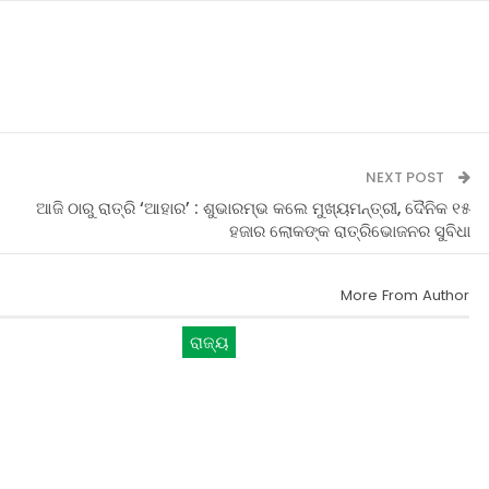
NEXT POST
ଆଜି ଠାରୁ ରାତ୍ରି ‘ଆହାର’ : ଶୁଭାରମ୍ଭ କଲେ ମୁଖ୍ୟମନ୍ତ୍ରୀ, ଦୈନିକ ୧୫
ହଜାର ଲୋକଙ୍କ ରାତ୍ରିଭୋଜନର ସୁବିଧା
More From Author
ରାଜ୍ୟ