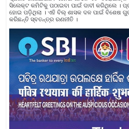
ସିଲେକ୍ଟ କମିଟିକୁ ପଠାଇବା ପାଇଁ ଦାବୀ କରିଥିଲେ ।
ହୋଇ ପଡ଼ିଥିଲା । ଏହି ବିଲ୍‌ ଶାସକ ଦଳ ପାଇଁ ବିଶେଷ 
କରିଛନ୍ତି ସ୍ବତନ୍ତ୍ର ରଣନୀତି ।