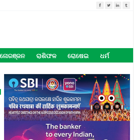
ନୋରଞ୍ଜନ
ରାଶିଫଳ
ରୋଷେଇ
ଧର୍ମ