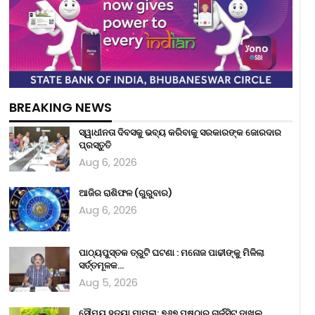
BREAKING NEWS
ସ୍ୱାଧୀନତା ଦିବସକୁ ଭବ୍ୟ କରିବାକୁ ସରକାରଙ୍କ ଜୋରଦାର
ପ୍ରସ୍ତୁତି
Aug 6, 2026
ଆଜିର ରାଶିଫଳ (ଗୁରୁବାର)
Aug 6, 2026
ପାଠ୍ୟପୁସ୍ତକ ତ୍ରୁଟି ଘଟଣା : ମନୋଜ ପାଢୀଙ୍କୁ ମିଳିଲା
ସର୍ତ୍ତମୂଳକ…
Aug 5, 2026
ସୌମ୍ୟ ହତ୍ୟା ମାମଲା: ୭୬୭ ପୃଷ୍ଠାର ଚାର୍ଜସିଟ୍ ଦାଖଲ