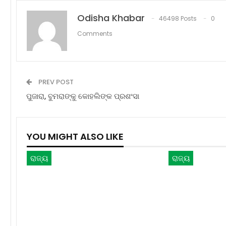
Odisha Khabar
46498 Posts
0
Comments
PREV POST
ପୁଜାରା, ବୁମରାଙ୍କୁ କୋହଲିଙ୍କ ପ୍ରଶଂସା
YOU MIGHT ALSO LIKE
ରାଜ୍ୟ
ରାଜ୍ୟ