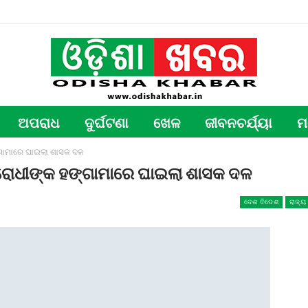
ଅପରାଧ
ଦୁର୍ଘଟଣା
ଖେଳ
ଜୀବନଚର୍ଯ୍ୟା
ମ
ହଙ୍ଗାମାରେ ଘାଇଲା ଶାସକ ଦଳ
: ବିରୋଧୀଙ୍କ ହଙ୍ଗାମାରେ ଘାଇଲା ଶାସକ ଦଳ
ଦେଶ ବିଦେଶ
ରାଜ୍ୟ