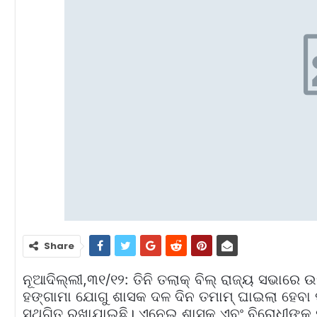
Share
ନୂଆଦିଲ୍ଲୀ,୩୧/୧୨: ତିନି ତଲାକ୍‌ ବିଲ୍‌ ରାଜ୍ୟ ସଭାର
ହଙ୍ଗାମା ଯୋଗୁ ଶାସକ ଦଳ ଦିନ ତମାମ୍‌ ଘାଇଲା ହେବା ପ
ସ୍ଥଗିତ ରଖାଯାଇଛି। ଏନେଇ ଶାସକ ଏବଂ ବିରୋଧୀଙ୍କ ମ