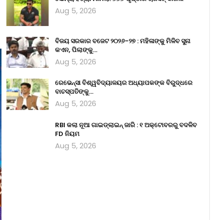
Aug 5, 2026
ବିଜୟ ସରକାର ବଜେଟ ୨୦୨୬-୨୭ : ମହିଳାଙ୍କୁ ମିଳିବ ସୁନା
କଏନ, ପିଲାଙ୍କୁ…
Aug 5, 2026
ରେଭେନ୍ସା ବିଶ୍ୱବିଦ୍ୟାଳୟର ଅଧ୍ୟାପକଙ୍କ ବିରୁଦ୍ଧରେ
ବାଚସ୍ପତିଙ୍କୁ…
Aug 5, 2026
RBI କଲା ନୂଆ ଗାଇଡ୍ଲାଇନ୍ ଜାରି : ୧ ଅକ୍ଟୋବରରୁ ବଦଳିବ
FD ନିୟମ
Aug 5, 2026