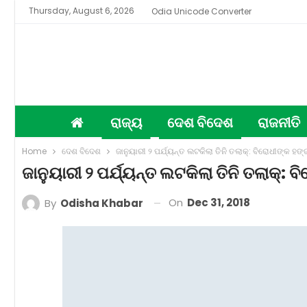
Thursday, August 6, 2026
Odia Unicode Converter
ରାଜ୍ୟ
ଦେଶ ବିଦେଶ
ରାଜନୀତି
Home
ଦେଶ ବିଦେଶ
ଜାନୁୟାରୀ ୨ ପର୍ଯ୍ୟନ୍ତ ଲଟକିଲା ତିନି ତଲାକ୍‌: ବିରୋଧୀଙ୍କ 
ଜାନୁୟାରୀ ୨ ପର୍ଯ୍ୟନ୍ତ ଲଟକିଲା ତିନି ତଲାକ୍‌
On
Dec 31, 2018
By
Odisha Khabar