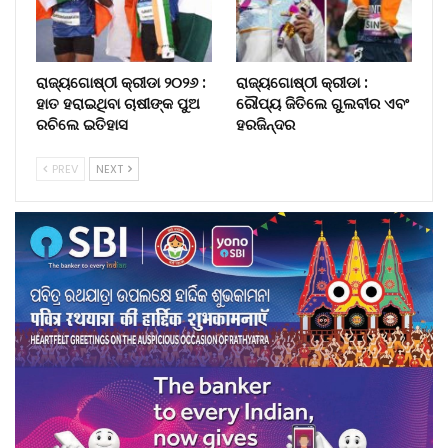
ରାଜ୍ୟଗୋଷ୍ଠୀ କ୍ରୀଡା ୨୦୨୬ :
ରାଜ୍ୟଗୋଷ୍ଠୀ କ୍ରୀଡା :
ହାତ ହରାଇଥିବା ଚାଷୀଙ୍କ ପୁଅ
ରୌପ୍ୟ ଜିତିଲେ ଗୁଲବୀର ଏବଂ
ରଚିଲେ ଇତିହାସ
ହରଜିନ୍ଦର
PREV
NEXT