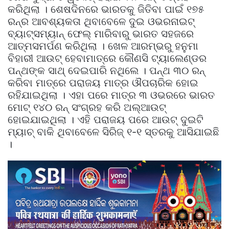
କରିଥିଲା । ଶେଷଦିନରେ ଭାରତକୁ ଜିତିବା ପାଇଁ ୧୭୫
ରନ୍‌ର ଆବଶ୍ୟକତା ଥିବାବେଳେ ଦୁଇ ଓଭରନାଇଟ୍‌
ବ୍ୟାଟ୍ସମ୍ୟାନ୍‌ ଫେଲ୍‌ ମାରିବାରୁ ଭାରତ ସହଜରେ
ଆତ୍ମସମର୍ପଣ କରିଥିଲା । ଖେଳ ଆରମ୍ଭରୁ ହନୁମା
ବିହାରୀ ଆଉଟ୍‌ ହେବାମାତ୍ରେ କୌଣସି ଟ୍ୟାଲେଣ୍ଡର
ପନ୍ଥଙ୍କ ସାଥ୍‌ ଦେଇପାରି ନଥିଲେ । ପନ୍ଥ ୩୦ ରନ୍‌
କରିବା ମାତ୍ରେ ପରାଜୟ ମାତ୍ର ଔପଚାରିକ ହୋଇ
ରହିଯାଇଥିଲା । ଏହା ପରେ ମାତ୍ର ୩ ଓଭରରେ ଭାରତ
ମୋଟ୍‌ ୧୪୦ ରନ୍‌ ସଂଗ୍ରହ କରି ଅଲ୍‌ଆଉଟ୍‌
ହୋଇଯାଇଥିଲା । ଏହି ପରାଜୟ ପରେ ଆଉଟ୍‌ ଦୁଇଟି
ମ୍ୟାଚ୍‌ ବାକି ଥିବାବେଳେ ସିରିଜ୍‌ ୧-୧ ସ୍ତରକୁ ଆସିଯାଇଛି
।