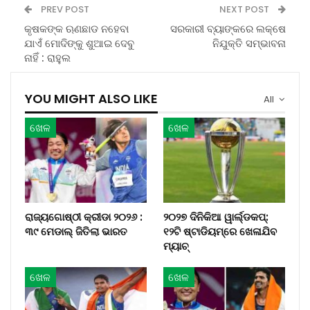
PREV POST
NEXT POST
କୃଷକଙ୍କ ଋଣଛାଡ ନହେବା
ସରକାରୀ ବ୍ୟାଙ୍କରେ ଲକ୍ଷେ
ଯାଏଁ ମୋଦିଙ୍କୁ ଶୁଆଇ ଦେବୁ
ନିଯୁକ୍ତି ସମ୍ଭାବନା
ନାହିଁ : ରାହୁଲ
YOU MIGHT ALSO LIKE
All
ଖେଳ
ଖେଳ
ରାଜ୍ୟଗୋଷ୍ଠୀ କ୍ରୀଡା ୨୦୨୬ :
୨୦୨୭ ଦିନିକିଆ ୱାର୍ଲ୍ଡକପ୍‌:
୩୯ ମେଡାଲ୍ ଜିତିଲା ଭାରତ
୧୨ଟି ଷ୍ଟାଡିୟମ୍‌ରେ ଖେଳାଯିବ
ମ୍ୟାଚ୍‌
ଖେଳ
ଖେଳ