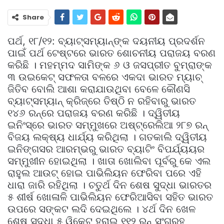
Share
ପର୍ଥ, ୧୮/୧୨: ବ୍ୟାଟ୍ସମ୍ୟାନ୍‌ଙ୍କ ଦୟନୀୟ ପ୍ରଦର୍ଶନ
ପାଇଁ ପର୍ଥ ଟେଷ୍ଟରେ ଭାରତ ଶୋଚନୀୟ ପରାଜୟ ବରଣ
କରିଛି । ମହମ୍ମଦ ସାମିଙ୍କ ୬ ଓ ଜସପ୍ରୀତ ବୁମ୍ରାଙ୍କ
୩ ଉଇକେଟ୍‌ ସଫଳତା ବଳରେ ଏକଦା ଭାରତ ମ୍ୟାଚ୍‌
ଜିତିବ ବୋଲି ଆଶା କରାଯାଉଥିବା ବେଳେ କୌଣସି
ବ୍ୟାଟ୍ସମ୍ୟାନ୍‌ କ୍ରିଜ୍‌ରେ ତିଷ୍ଠି ନ ରହିବାରୁ ଭାରତ
୧୪୬ ରନ୍‌ରେ ପରାଜୟ ବରଣ କରିଛି । ଦ୍ୱିତୀୟ
ଇନିଂସ୍‌ରେ ଭାରତ ସମ୍ମୁଖରେ ଅଷ୍ଟ୍ରେଲିଆ ୨୮୭ ରନ୍‌
ବିଜୟ ଲକ୍ଷ୍ୟ ଧାର୍ଯ୍ୟ କରିଥିଲା । ଗତକାଲି ଦ୍ୱିତୀୟ
ଇନିଙ୍ଗସର ଆରମ୍ଭରୁ ଭାରତ ବ୍ୟାଟିଂ ବିପର୍ଯ୍ୟୟର
ସମ୍ମୁଖୀନ ହୋଇଥିଲା । ଖାତା ଖୋଲିବା ପୂର୍ବରୁ କେ ଏଲ
ରାହୁଲ ଆଉଟ୍‌ ହୋଇ ପାଭିଲିୟନ ଫେରିବା ପରେ ଏହି
ଧାରା ଜାରି ରହିଥିଲା । ଚତୁର୍ଥ ଦିନ ଶେଷ ସୁଦ୍ଧା ଭାରତର
୫ ଶୀର୍ଷ ଖୋଳାଳି ପାଭିଲିୟନ ଫେରିଆସିବା ସହିତ ଭାରତ
ଉପରେ ସଙ୍କଟ ଲଦି ଦେଇଥିଲେ । ୪ର୍ଥ ଦିନ ଖେଳ
ଶେଷ ସୁଦ୍ଧା ୫ ୱିକେଟ୍‌ ହରାଇ ୧୧୨ ରନ୍‌ ସଂଗ୍ରହ