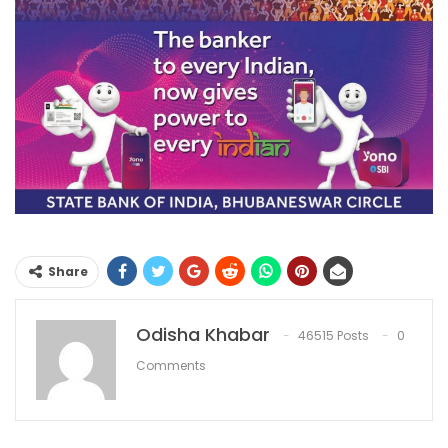
Share
Odisha Khabar
46515 Posts
0
Comments