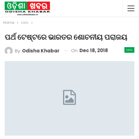
Home
ଖେଳ
ପର୍ଥ ଟେଷ୍ଟରେ ଭାରତର ଶୋଚନୀୟ ପରାଜୟ
On
Dec 18, 2018
By
Odisha Khabar
ଖେଳ