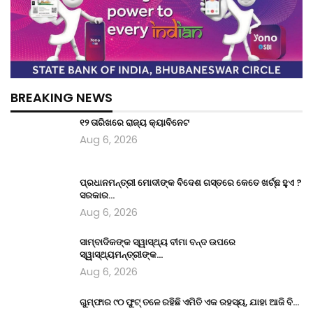
BREAKING NEWS
୧୨ ତାରିଖରେ ରାଜ୍ୟ କ୍ୟାବିନେଟ
Aug 6, 2026
ପ୍ରଧାନମନ୍ତ୍ରୀ ମୋଦୀଙ୍କ ବିଦେଶ ଗସ୍ତରେ କେତେ ଖର୍ଚ୍ଛ ହୁଏ ?
ସରକାର…
Aug 6, 2026
ସାମ୍ବାଦିକଙ୍କ ସ୍ୱାସ୍ଥ୍ୟ ବୀମା ବନ୍ଦ ଉପରେ
ସ୍ୱାସ୍ଥ୍ୟମନ୍ତ୍ରୀଙ୍କ…
Aug 6, 2026
ଗୁମ୍ଫାର ୯୦ ଫୁଟ୍ ତଳେ ରହିଛି ଏମିତି ଏକ ରହସ୍ୟ, ଯାହା ଆଜି ବି…