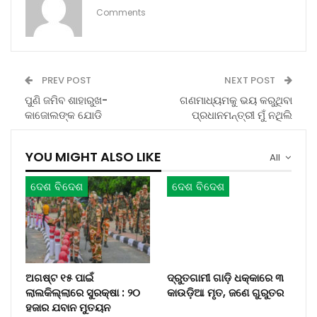
Comments
PREV POST
NEXT POST
ପୁଣି ଜମିବ ଶାହାରୁଖ-
ଗଣମାଧ୍ୟମକୁ ଭୟ କରୁଥିବା
କାଜୋଲଙ୍କ ଯୋଡି
ପ୍ରଧାନମନ୍ତ୍ରୀ ମୁଁ ନଥିଲି
YOU MIGHT ALSO LIKE
All
ଦେଶ ବିଦେଶ
ଦେଶ ବିଦେଶ
ଅଗଷ୍ଟ ୧୫ ପାଇଁ
ଦ୍ରୁତଗାମୀ ଗାଡ଼ି ଧକ୍କାରେ ୩
ଲାଲକିଲ୍ଲାରେ ସୁରକ୍ଷା : ୨୦
କାଉଡ଼ିଆ ମୃତ, ଜଣେ ଗୁରୁତର
ହଜାର ଯବାନ ମୁତୟନ