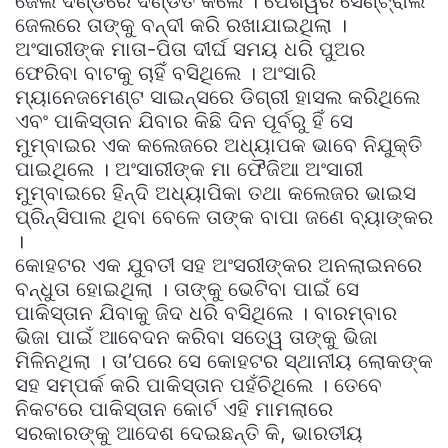
ଜେଲ ଦଣ୍ଡରେ ଦଣ୍ଡିତ କଲେ । ପେଶୱର ସେଣ୍ଟ୍ରାଲ
ଜେଲରେ ତାଙ୍କୁ ବନ୍ଦୀ କରି ରଖାଯାଇଥିଲା ।
ଅଂସାରୀଙ୍କ ମାତା-ପିତା ଦୀର୍ଘ ସମୟ ଧରି ପୁଅର
ଫେରିବା ବାଟକୁ ଚାହିଁ ବସିଥିଲେ । ଅଂସାରି
ମ୍ୟାନେଜମେଣ୍ଟ ସାଇନ୍ସରେ ଡିଗ୍ରୀ ହାସଲ କରିଥିଲେ
ଏବଂ ପାକିସ୍ତାନ ଯିବାର କିଛି ଦିନ ପୂର୍ବରୁ ହିଁ ସେ
ମୁମ୍ବାଇର ଏକ କଲେଜରେ ଅଧ୍ୟାପକ ଭାବେ ନିଯୁକ୍ତି
ପାଇଥିଲେ । ଅଂସାରୀଙ୍କ ମା ଫୈଜିଆ ଅଂସାରୀ
ମୁମ୍ବାଇରେ ହିନ୍ଦି ଅଧ୍ୟାପିକା ତଥା କଲେଜର ଭାଇସ
ପ୍ରିନ୍ସିପାଲ ଥିବା ବେଳେ ତାଙ୍କ ବାପା ଜଣେ ବ୍ୟାଙ୍କର
।
କୋହଟର ଏକ ଯୁବତୀ ସହ ଅଂସରୀଙ୍କର ଅନଲାଇନରେ
ବନ୍ଧୁତା ହୋଇଥିଲା । ତାଙ୍କୁ ଭେଟିବା ପାଇଁ ସେ
ପାକିସ୍ତାନ ଯିବାକୁ ଜିଦ ଧରି ବସିଥିଲେ । ବାରମ୍ବାର
ଭିଜା ପାଇଁ ଆବେଦନ କରିବା ସତେ୍ୱ ତାଙ୍କୁ ଭିଜା
ମିଳିନଥିଲା । ତା’ପରେ ସେ କୋହଟର ସ୍ଥାନୀୟ ଲୋକଙ୍କ
ସହ ସମ୍ପର୍କ କରି ପାକିସ୍ତାନ ପହଁଚିଥିଲେ । ତେବେ
ନିକଟରେ ପାକିସ୍ତାନ କୋର୍ଟ ଏହି ମାମଲାରେ
ସରକାରଙ୍କୁ ଆଦେଶ ଦେଇଛନ୍ତି କି, ଭାରତୀୟ