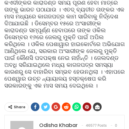
କଏଦୀଙ୍କର କାରାଦଣ୍ଡ ସମୟ ପୂରଣ ହେବା ମାତ୍ରେ
ତାଙ୍କୁ ଭାରତ ପଠାଯାଉ । ଏତଦ୍‌ ବ୍ୟତୀତ ତାଙ୍କର ଏକ
ମାସ ମଧ୍ୟରେ କାଗଜପତ୍ର କାମ ସାରିବାକୁ ନିର୍ଦ୍ଦେଶ
ଦିଆଯାଇଛି । ଡିସେମ୍ବର ୧୫ରେ ଅଂସାରୀଙ୍କ
କାରାଦଣ୍ଡ ସମ୍ପୂର୍ଣ୍ଣ ହେବାପରେ ତାଙ୍କ ଓକିଲ
ଡିସେମ୍ବର ୧୬ରେ ଜେଲରୁ ମୁକ୍ତି ପାଇଁ ଅପିଲ
କରିଥିଲେ । ଓକିଲ ପେଶାୱାର ହାଇକୋର୍ଟରେ ଅଭିଯୋଗ
ଆଣିଥିଲେ ଯେ, ସରକାର ଅଂସାରୀଙ୍କ ଜେଲରୁ ମୁକ୍ତି
ପାଇଁ କୌଣସି ପଦପକ୍ଷ ନେଇ ନାହାଁନ୍ତି । ଜେଲଦଣ୍ଡ
ଅବଧି ସରିଯାଇଥିଲେ ମଧ୍ୟ କାଗଜପତ୍ର ସମସ୍ୟା
କାରଣରୁ ସେ ବାହାରିବା ସମ୍ଭବ ହେଉନଥିଲା । ଏହାପରେ
ପେଶୱାର ଉଚ୍ଚ ନ୍ୟାୟାଳୟ ହସ୍ତକ୍ଷେପ କରି
ସରକାରଙ୍କୁ ଏକ ମାସ ସମୟ ଦେଇଥିଲେ ।
Share
Odisha Khabar
46577 Posts
0