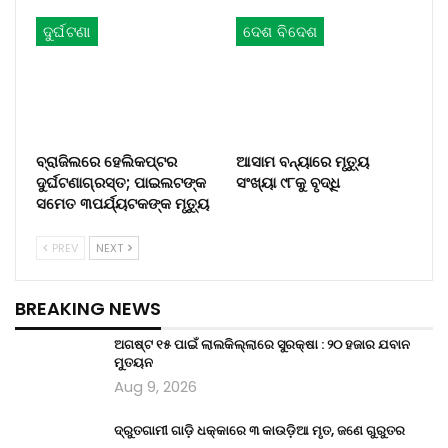
ଦୁର୍ଘଟଣା
ଦେଶ ବିଦେଶ
ବ୍ରାଜିଲରେ ହେଲିକପ୍ଟର
ଆସାମ ବନ୍ୟାରେ ମୃତ୍ୟୁ
ଦୁର୍ଘଟଣାଗ୍ରସ୍ତ; ପାଇଲଟଙ୍କ
ସଂଖ୍ୟା ୯୮କୁ ବୃଦ୍ଧି
ସମେତ ୩ପର୍ଯ୍ୟଟକଙ୍କ ମୃତ୍ୟୁ
PREV
NEXT
BREAKING NEWS
ଅଗଷ୍ଟ ୧୫ ପାଇଁ ଲାଲକିଲ୍ଲାରେ ସୁରକ୍ଷା : ୨୦ ହଜାର ଯବାନ
ମୁତୟନ
Aug 9, 2026
ଦ୍ରୁତଗାମୀ ଗାଡ଼ି ଧକ୍କାରେ ୩ କାଉଡ଼ିଆ ମୃତ, ଜଣେ ଗୁରୁତର