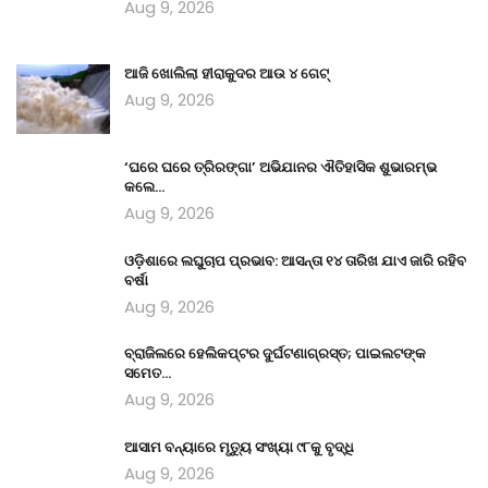
Aug 9, 2026
ଆଜି ଖୋଲିଲା ହୀରାକୁଦର ଆଉ ୪ ଗେଟ୍
Aug 9, 2026
‘ଘରେ ଘରେ ତ୍ରିରଙ୍ଗା’ ଅଭିଯାନର ଐତିହାସିକ ଶୁଭାରମ୍ଭ
କଲେ…
Aug 9, 2026
ଓଡ଼ିଶାରେ ଲଘୁଚାପ ପ୍ରଭାବ: ଆସନ୍ତା ୧୪ ତାରିଖ ଯାଏ ଜାରି ରହିବ
ବର୍ଷା
Aug 9, 2026
ବ୍ରାଜିଲରେ ହେଲିକପ୍ଟର ଦୁର୍ଘଟଣାଗ୍ରସ୍ତ; ପାଇଲଟଙ୍କ
ସମେତ…
Aug 9, 2026
ଆସାମ ବନ୍ୟାରେ ମୃତ୍ୟୁ ସଂଖ୍ୟା ୯୮କୁ ବୃଦ୍ଧି
Aug 9, 2026