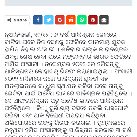
Share
ନୂଆଦିଲ୍ଲୀ, ୧୯/୧୨ : ୬ ବର୍ଷ ପାକିସ୍ତାନ ଜେଲରେ
କାଟିବା ପରେ ନିଜ ଦେଶକୁ ଫେରିବେ ଭାରତୀୟ ଯୁବକ
ହାମିଦ ନିହାଲ ଅଂସାରୀ । ଶନିବାର ତାଙ୍କ କାରାଦଣ୍ଡର
ଅବଧି ଶେଷ ହେବା ପରେ ମଙ୍ଗଳବାର ଭାରତ ଫେରିବେ
ହାମିଦ ଅଂସାରୀ । ନଭେମ୍ବର ୨୦୧୨ ରେ ହମିଦଙ୍କୁ
ପାକିସ୍ତାନର କୋହାଟରୁ ଗିରଫ କରାଯାଇଥିଲା । ଅଂସାରୀ
୨୦୧୨ ମସିହାରେ ଜଣେ ପାକିସ୍ତାନୀ ଯୁବତୀ ସହ
ଅନଲାଇନରେ ବନ୍ଧୁତା ସ୍ଥାପନ କରିବା ପରେ ତାଙ୍କୁ
ଭେଟିବା ପାଇଁ ଅବୈଧ ଭାବରେ ପାକିସ୍ତାନ ପହଁଚିଥିଲେ ।
ସେ ଆଫଗାନିସ୍ତାନ ପଟୁ ଅବୈଧ ଭାବରେ ପାକିସ୍ତାନ
ପହଁଚିଥିଲେ । କି;ୁ ଦୁର୍ଭାଗ୍ୟ ବସତଃ ନକଲି ପାସପୋର୍ଟ
ରଖିବା ଏବଂ ପାକ ବିରୋଧୀ ଅପରାଧ କରିଥିବା
ଅଭିଯୋଗରେ ତାଙ୍କୁ ଗିରଫ କରାଗଲା । ମୁମ୍ବାଇରେ
ରହୁଥିବା ହମିଦ ଅଂସାରୀଙ୍କୁ ପାକିସ୍ତାନ ସରକାର ୩ ବର୍ଷ