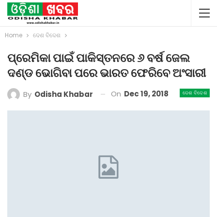
Home
ଦେଶ ବିଦେଶ
ପ୍ରେମିକା ପାଇଁ ପାକିସ୍ତନରେ ୬ ବର୍ଷ ଜେଲ
ଦଣ୍ଡ ଭୋଗିବା ପରେ ଭାରତ ଫେରିବେ ଅଂସାରୀ
On
Dec 19, 2018
By
Odisha Khabar
ଦେଶ ବିଦେଶ