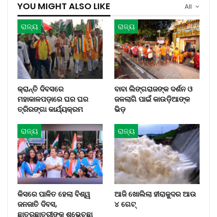
YOU MIGHT ALSO LIKE
All
ରାଜ୍ୟ
ରାଜ୍ୟ
କ୍ରାନ୍ତି ଦିବସରେ
ବାବା ଲିଙ୍ଗରାଜଙ୍କ ଦର୍ଶନ ଓ
ମହାକାଳପଡ଼ାରେ ଘର ଘର
ଜଳଲାଗି ପାଇଁ କାଉଡ଼ିଆଙ୍କ
ତ୍ରିରଙ୍ଗା କାର୍ଯ୍ୟକ୍ରମ
ଭିଡ଼
ରାଜ୍ୟ
ରାଜ୍ୟ
କିସରେ ପାଳିତ ହେଲା ବିଶ୍ୱ
ଆଜି ଖୋଲିଲା ହୀରାକୁଦର ଆଉ
ଜନଜାତି ଦିବସ,
୪ ଗେଟ୍
ଛାତ୍ରଛାତ୍ରୀଙ୍କୁ ଶୁଭେଚ୍ଛା