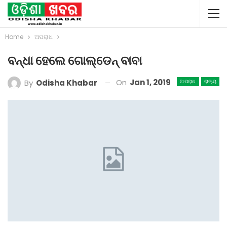
Home
ଅପରାଧ
ବନ୍ଧା ହେଲେ ଗୋଲ୍ଡେନ୍‌ ବାବା
On
Jan 1, 2019
By
Odisha Khabar
ଅପରାଧ
ରାଜ୍ୟ