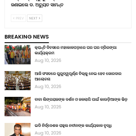
ଜଣାଇଲେ ଡ. ଅଚ୍ୟୁତ ସାମନ୍ତ
PREV
NEXT
BREAKING NEWS
କ୍ରାନ୍ତି ଦିବସରେ ମହାକାଳପଡ଼ାରେ ଘର ଘର ତ୍ରିରଙ୍ଗା
କାର୍ଯ୍ୟକ୍ରମ
Aug 10, 2026
ଆଜି ସଂସଦରେ ଗୁରୁତ୍ୱପୂର୍ଣ୍ଣ ବିଲ୍‌କୁ ନେଇ ହେବ ଜୋରଦାର
ଆଲୋଚନା
Aug 10, 2026
ବାବା ଲିଙ୍ଗରାଜଙ୍କ ଦର୍ଶନ ଓ ଜଳଲାଗି ପାଇଁ କାଉଡ଼ିଆଙ୍କ ଭିଡ଼
Aug 10, 2026
ଇଡି ନିର୍ଦ୍ଦେଶକ ରାହୁଲ ନବୀନଙ୍କ କାର୍ଯ୍ୟକାଳ ବୃଦ୍ଧି
Aug 10, 2026