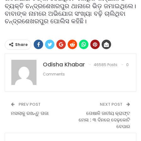
ବ୍ୟକ୍ତି ଚନ୍ଦ୍ରଶେଖରପୁର ଥାନାରେ ଭିଡ଼ ଜମାଇଥିଲେ।
ବାବାଙ୍କ ନାମରେ ଅଭିଯୋଗ ସଂଖ୍ୟା ବଢ଼ି ଚାଲିଥିବା
ଚନ୍ଦ୍ରଶେଖରପୁର ପୋଲିସ କହିଛି।
Share
Odisha Khabar
46585 Posts
0
Comments
PREV POST
NEXT POST
ମସଲାକୁ ରଖନ୍ତୁ ତାଜା
ତୋଷାଳି ଜାତୀୟ କ୍ରାଫ୍ଟ
ମେଳା : ୩ ଦିନରେ ଦେଢ଼କୋଟି
ବେପାର