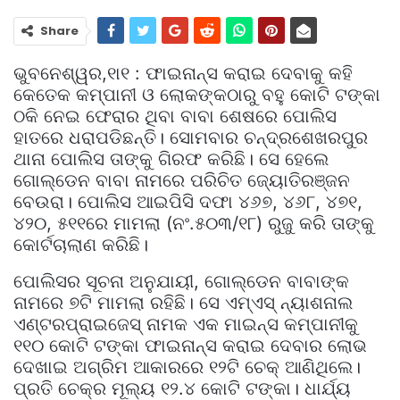
Share
ଭୁବନେଶ୍ୱର,୧ା୧ : ଫାଇନାନ୍ସ କରାଇ ଦେବାକୁ କହି
କେତେକ କମ୍ପାନୀ ଓ ଲୋକଙ୍କଠାରୁ ବହୁ କୋଟି ଟଙ୍କା
ଠକି ନେଇ ଫେରାର ଥିବା ବାବା ଶେଷରେ ପୋଲିସ
ହାତରେ ଧରାପଡିଛନ୍ତି। ସୋମବାର ଚନ୍ଦ୍ରଶେଖରପୁର
ଥାନା ପୋଲିସ ତାଙ୍କୁ ଗିରଫ କରିଛି। ସେ ହେଲେ
ଗୋଲ୍ଡେନ ବାବା ନାମରେ ପରିଚିତ ଜ୍ୟୋତିରଞ୍ଜନ
ବେଉରା। ପୋଲିସ ଆଇପିସି ଦଫା ୪୬୭, ୪୬୮, ୪୭୧,
୪୨୦, ୫୧୧ରେ ମାମଲା (ନଂ.୫୦୩/୧୮) ରୁଜୁ କରି ତାଙ୍କୁ
କୋର୍ଟଚାଲାଣ କରିଛି।
ପୋଲିସର ସୂଚନା ଅନୁଯାୟୀ, ଗୋଲ୍ଡେନ ବାବାଙ୍କ
ନାମରେ ୭ଟି ମାମଲା ରହିଛି। ସେ ଏମ୍‌ଏସ୍‌ ନ୍ୟାଶନାଲ
ଏଣ୍ଟରପ୍ରାଇଜେସ୍‌ ନାମକ ଏକ ମାଇନ୍ସ କମ୍ପାନୀକୁ
୧୧୦ କୋଟି ଟଙ୍କା ଫାଇନାନ୍ସ କରାଇ ଦେବାର ଲୋଭ
ଦେଖାଇ ଅଗ୍ରିମ ଆକାରରେ ୧୨ଟି ଚେକ୍‌ ଆଣିଥିଲେ।
ପ୍ରତି ଚେକ୍‌ର ମୂଲ୍ୟ ୧୨.୪ କୋଟି ଟଙ୍କା। ଧାର୍ଯ୍ୟ