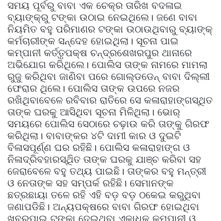
ସମୟ ପୂର୍ବରୁ ବାବା ଏକ ଚେକ୍‌ର ତାରିଖ ବଦଳାଇ
ବ୍ୟାଙ୍କ୍‌ରୁ ଟଙ୍କା ଉଠାଇ ନେଇଥିଲେ। ଜଣେ ବାବା
ନିୟମିତ ବହୁ ପରିମାଣର ଟଙ୍କା ଉଠାଉଥିବାରୁ ବ୍ୟାଙ୍କ୍‌
କର୍ମଚାରୀଙ୍କ ସନ୍ଦେହ ହୋଇଥିଲା। ସୂଚନା ପାଇ
କମ୍ପାନୀ କର୍ତ୍ତୃପକ୍ଷ ଚନ୍ଦ୍ରଶେଖରପୁର ଥାନାରେ
ଅଭିଯୋଗ କରିଥିଲେ। ପୋଲିସ ତାଙ୍କ ନାମରେ ମାମଲା
ରୁଜୁ କରିଥିବା ଜାଣିବା ପରେ ଗୋଲ୍ଡଡେନ୍‌ ବାବା ଦିଲ୍ଲୀ
ଫେରାର ଥିଲେ। ପୋଲିସ ତାଙ୍କ ଉପରେ ନଜର
ରଖିଥିବାବେଳେ ରବିବାର ରାତିରେ ସେ କଳାରାହାଙ୍ଗସ୍ଥିତ
ତାଙ୍କ ଘରକୁ ଆସିଥିବା ସୂଚନା ମିଳିଥିଲା। ଭୋର୍‌
ସମୟରେ ପୋଲିସ ସେଠାରେ ଚଢ଼ାଉ କରି ତାଙ୍କୁ ଗିରଫ
କରିଥିଲା। ବାବାଙ୍କର ୪ଟି ଦାମୀ କାର ଓ ଦୁଇଟି
ବିଳାସପୂର୍ଣ୍ଣ ଘର ରହିଛି। ପୋଲିସ କଳାରାହାଙ୍ଗ ଓ
ନିଳାଦ୍ରିବହାରସ୍ଥିିତ ତାଙ୍କ ଘରକୁ ଯାଞ୍ଚ କରିବା ସହ
ଜେରାବେଳେ ବହୁ ତଥ୍ୟ ପାଇଛି। ତାଙ୍କର ବହୁ ମନ୍ତ୍ରୀ
ଓ ନେତାଙ୍କ ସହ ସମ୍ପର୍କ ରହିଛି। ସେମାନଙ୍କ
ଛତ୍ରଛାୟା ତଳେ ରହି ଏହି ବଡ଼ ବଡ଼ ଠକେଇ କରୁଥିବା
ଜଣାପଡିଛି। ଅନ୍ୟପକ୍ଷରେ ବାବା ଗିରଫ ହୋଇଥିବା
ଖବରପାଇ ଟଙ୍କା ଦେଇଥିବା ଏକାଧିକ କମ୍ପାନୀ ଓ