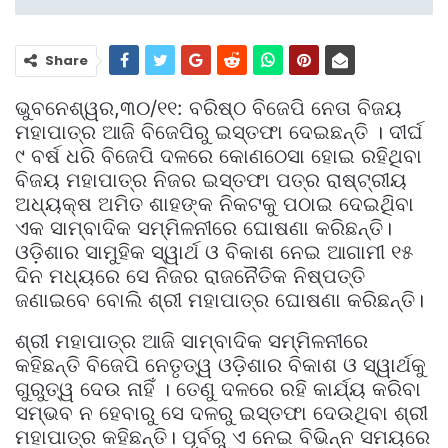
Share
ଭୁବନେଶ୍ୱର,୩୦/୧୧: ବରିଷ୍ଠ ବିଜେପି ନେତା ବିଜୟ
ମହାପାତ୍ର ଆଜି ବିଜେପିରୁ ଇସ୍ତଫା ଦେଇଛନ୍ତି । ଦୀର୍ଘ
୯ ବର୍ଷ ଧରି ବିଜେପି ଦଳରେ କୋଣଠେସା ହୋଇ ରହିଥିବା
ବିଜୟ ମହାପାତ୍ର ନିଜର ଇସ୍ତଫା ପତ୍ର ରାଷ୍ଟ୍ରୀୟ
ଅଧ୍ୟକ୍ଷ ଅମିତ ଶାହଙ୍କ ନିକଟକୁ ପଠାଇ ଦେଇଥିିବା
ଏକ ସାମ୍ବାଦିକ ସମ୍ମିଳନୀରେ ଘୋଷଣା କରିଛନ୍ତି।
ଓଡ଼ିଶାର ସାମୁହିକ ସ୍ୱାର୍ଥ ଓ ବିକାଶ ନେଇ ଆଗାମୀ ୧୫
ଦିନ ମଧ୍ୟରେ ସେ ନିଜର ରାଜନୈତିକ ନିଷ୍ପତ୍ତି
ଜଣାଇବେ ବୋଲି ଶ୍ରୀ ମହାପାତ୍ର ଘୋଷଣା କରିଛନ୍ତି।
ଶ୍ରୀ ମହାପାତ୍ର ଆଜି ସାମ୍ବାଦିକ ସମ୍ମିଳନୀରେ
କହିଛନ୍ତି ବିଜେପି ନେତୃତ୍ୱ ଓଡ଼ିଶାର ବିକାଶ ଓ ସ୍ୱାର୍ଥକୁ
ଗୁରୁତ୍ୱ ଦେଉ ନାହିଁ । ତେଣୁ ଦଳରେ ରହି କାର୍ଯ୍ୟ କରିବା
ସମ୍ଭବ ନ ହେବାରୁ ସେ ଦଳରୁ ଇସ୍ତଫା ଦେଉଥିବା ଶ୍ରୀ
ମହାପାତ୍ର କହିଛନ୍ତି। ପୂର୍ବରୁ ଏ ନେଇ ବିଭିନ୍ନ ସମୟରେ