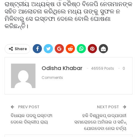
ରାଷ୍ଟ୍ରୀୟ ଅଧ୍ୟକ୍ଷ ଓ ବରିଷ୍ଠ ବିଜେପି ନେତାମାନଙ୍କ
ସହିତ ଆଲୋଚନା କରିଥିଲେ ମଧ୍ୟ ତାଙ୍କୁ ସୁଫଳ ନ
ମିଳିବାରୁ ସେ ଇସ୍ତଫା ଦେଲେ ବୋଲି ଘୋଷଣା
କରିଛନ୍ତିି।
Share
Odisha Khabar
46559 Posts
0
Comments
PREV POST
NEXT POST
ବିଧାୟକ ପଦରୁ ଇସ୍ତଫା
ହକି ବିଶ୍ୱକପ୍‌ ଉଦ୍‌ଯାପନୀ
ଦେଲେ ଦିଲ୍ଲୀପ ରାୟ
ସମାରୋହରେ ଅମିତାଭ ଓ ସଚିନ୍‌
ଯୋଗଦେବା ନେଇ ଚର୍ଚ୍ଚା