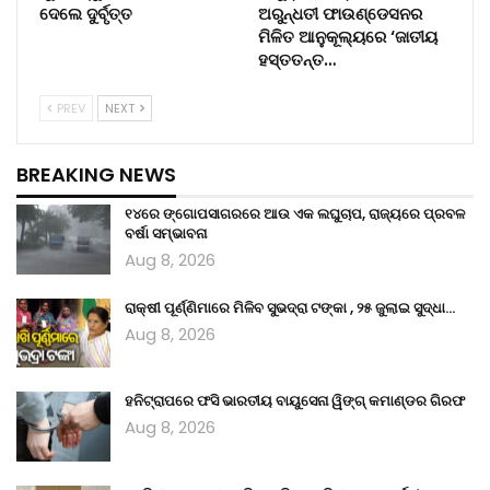
ଦେଲେ ଦୁର୍ବୃତ୍ତ
ଅରୁନ୍ଧତୀ ଫାଉଣ୍ଡେସନର
ମିଳିତ ଆନୁକୂଲ୍ୟରେ ‘ଜାତୀୟ
ହସ୍ତତନ୍ତ…
PREV
NEXT
BREAKING NEWS
୧୪ରେ ଙ୍ଗୋପସାଗରରେ ଆଉ ଏକ ଲଘୁଚାପ, ରାଜ୍ୟରେ ପ୍ରବଳ
ବର୍ଷା ସମ୍ଭାବନା
Aug 8, 2026
ରାକ୍ଷୀ ପୂର୍ଣ୍ଣିମାରେ ମିଳିବ ସୁଭଦ୍ରା ଟଙ୍କା , ୨୫ ଜୁଲାଇ ସୁଦ୍ଧା…
Aug 8, 2026
ହନିଟ୍ରାପରେ ଫସି ଭାରତୀୟ ବାୟୁସେନା ୱିଙ୍ଗ୍ କମାଣ୍ଡର ଗିରଫ
Aug 8, 2026