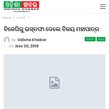
Home
ରାଜନୀତି
ବିଜେପିରୁ ଇସ୍ତଫା ଦେଲେ ବିଜୟ ମହାପାତ୍ର
By
Odisha Khabar
ରାଜନୀତି
ରାଜ୍ୟ
On
Nov 30, 2018