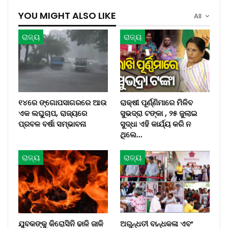
YOU MIGHT ALSO LIKE
All
ରାଜ୍ୟ
ରାଜ୍ୟ
୧୪ରେ ଙ୍ଗୋପସାଗରରେ ଆଉ
ରାକ୍ଷୀ ପୂର୍ଣ୍ଣିମାରେ ମିଳିବ
ଏକ ଲଘୁଚାପ, ରାଜ୍ୟରେ
ସୁଭଦ୍ରା ଟଙ୍କା , ୨୫ ଜୁଲାଇ
ପ୍ରବଳ ବର୍ଷା ସମ୍ଭାବନା
ସୁଦ୍ଧା ଏହି କାର୍ଯ୍ୟ କରି ନ
ଥିଲେ…
ରାଜ୍ୟ
ରାଜ୍ୟ
ଯୁବକଙ୍କୁ କିରୋସିନି ଢାଳି ଜାଳି
ଅରୁନ୍ଧତୀ ବାନ୍ଧକଳା ଏବଂ