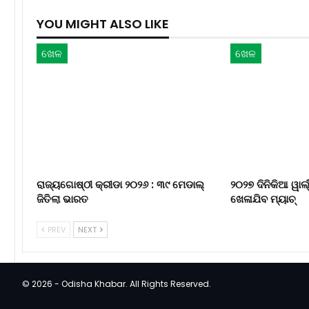
YOU MIGHT ALSO LIKE
ଖେଳ
ଖେଳ
ରାଜ୍ୟଗୋଷ୍ଠୀ କ୍ରୀଡା ୨୦୨୬ : ୩୯ ମେଡାଲ୍
୨୦୨୭ ଦିନିକିଆ ୱାର୍ଲ
ଜିତିଲା ଭାରତ
ଖେଳାଯିବ ମ୍ୟାଚ୍‌
PREV
NEXT
© 2026 - Odisha Khabar. All Rights Reserved.