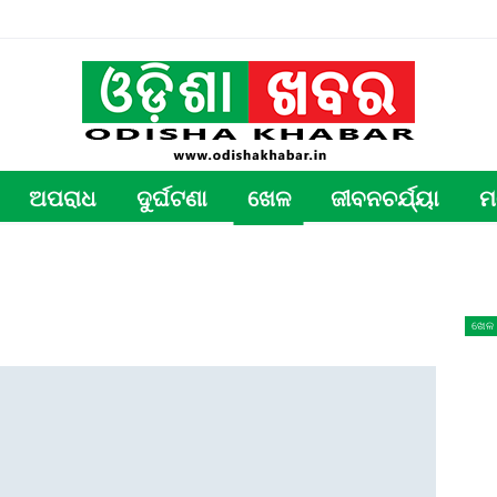
ଅପରାଧ
ଦୁର୍ଘଟଣା
ଖେଳ
ଜୀବନଚର୍ଯ୍ୟା
ମ
ଖେଳ