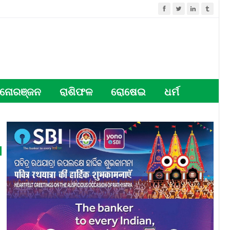
ନୋରଞ୍ଜନ
ରାଶିଫଳ
ରୋଷେଇ
ଧର୍ମ