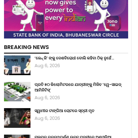
BREAKING NEWS
‘ଜେନ୍‌ ଜି’ ଙ୍କୁ ଦେଶବିରୋଧୀ ବୋଲି କହିବା ଠିକ୍ ନୁହେଁ…
Aug 6, 2026
ପ୍ରତି ୫୦ କିଲୋମିଟରରେ ଯାତ୍ରୀଙ୍କୁ ମିଳିବ ’ୱେ-ସାଇଡ୍‌
ଆମିନିଟିସ୍‌’
Aug 6, 2026
ସ୍ୱାମୀର ଟାଙ୍ଗିଆ ଚୋଟରେ ସ୍ତ୍ରୀ ମୃତ
Aug 6, 2026
ରାଜ୍ୟର ଗୁରୁତ୍ୱପୂର୍ଣ୍ଣ ଉଚ୍ଚ ପଦବୀରେ ଅଣଓଡ଼ିଆ