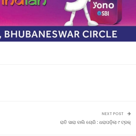
NEXT POST
ରାତି ସାରା ବାଲି ଚୋରି : ଧରାପଡ଼ିଲା ୯ ଟ୍ରକ୍‌