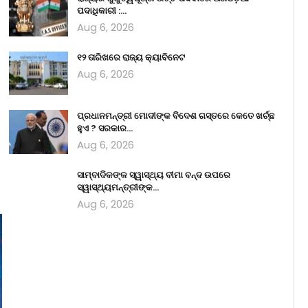
ପଦାଧିକାରୀ :…
Aug 6, 2026
୧୨ ତାରିଖରେ ରାଜ୍ୟ କ୍ୟାବିନେଟ
Aug 6, 2026
ପ୍ରଧାନମନ୍ତ୍ରୀ ମୋଦୀଙ୍କ ବିଦେଶ ଗସ୍ତରେ କେତେ ଖର୍ଚ୍ଛ
ହୁଏ ? ସରକାର…
Aug 6, 2026
ସାମ୍ବାଦିକଙ୍କ ସ୍ୱାସ୍ଥ୍ୟ ବୀମା ବନ୍ଦ ଉପରେ
ସ୍ୱାସ୍ଥ୍ୟମନ୍ତ୍ରୀଙ୍କ…
Aug 6, 2026