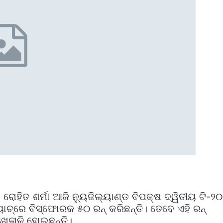
ୋହିତ ଶର୍ମା ଆଜି ନ୍ୟୁଜିଲ୍ୟାଣ୍ଡ ବିପକ୍ଷ ଦ୍ୱିତୀୟ ଟି-୨୦
ୟାଚ୍‌ରେ ବିସ୍ଫୋରକ ୫୦ ରନ୍‌ କରିଛନ୍ତି। ତେବେ ଏହି ରନ୍‌
ଖେଳାଳି ହୋଇଛନ୍ତି।