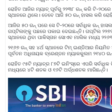
ରୋହିତ ଆଜିର ମ୍ୟାଚ୍‌ ପୂର୍ବରୁ ୨୨୩୮ ରନ୍‌ କରି ଟି-୨୦ର
ସ୍ଥାନରେ ଥିଲେ। ତେବେ ଆଜି ୫୦ ରନ୍‌ ହାସଲ କରି ରୋହି
ଆଜିର ୫୦ ରନ୍‌ ପରେ ସେ ଟି-୨୦ରେ ସର୍ବାଧିକ ରନ୍‌ ହାସଲ କରି
ଗପ୍ଟିଲଙ୍କୁ ପଛରେ ପକାଇ ଦେଇଛନ୍ତି। ଗପ୍ଟିଲ ୨୨୭୨ ରନ୍
ସ୍ଥାନରେ ଥିବା ପାକିସ୍ତାନ ସୋଏବ ମାଲିକ ମଧ୍ୟ ୨୨୬୩ ର
୨୧୬୭ ରନ୍‌ ସହ ୪ର୍ଥ ସ୍ଥାନରେ ଟିମ୍‌ ଇଣ୍ଡିଆର ନିୟମିତ
ପୂର୍ବତନ ଅଧିନାୟକ ବ୍ରେଣ୍ଡନ ମ୍ୟାକକୁଲମ ୨୧୪୦ ରନ୍‌
ରୋହିତ ୯୫ଟି ମ୍ୟାଚ୍‌ର ୮୭ଟି ଇନିଂସ୍‌ରେ ଏପରି ସର୍ବାଧି
ମଧ୍ୟରେ ୪ଟି ଶତକ ଓ ୧୬ଟି ଅର୍ଦ୍ଧଶତକ ମାରିଛନ୍ତି।