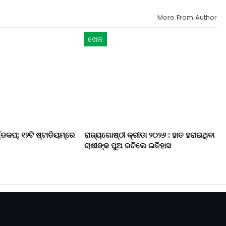
More From Author
ଖେଳ
୍ଡକପ୍‌: ୧୨ଟି ଷ୍ଟାଡିୟମ୍‌ରେ
ରାଜ୍ୟଗୋଷ୍ଠୀ କ୍ରୀଡା ୨୦୨୬ : ହାତ ହରାଇଥିବା
ଚାଷୀଙ୍କ ପୁଅ ରଚିଲେ ଇତିହାସ