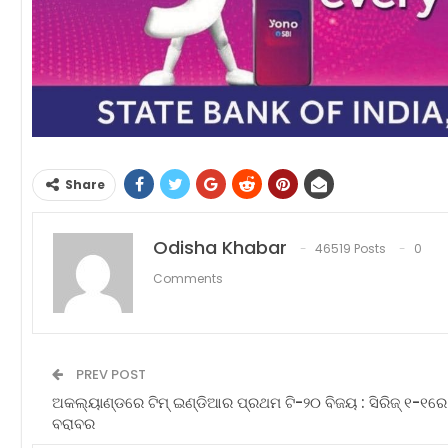
Share
Odisha Khabar
46519 Posts
0
Comments
PREV POST
ଅକଲ୍ୟାଣ୍ଡରେ ଟିମ୍‌ ଇଣ୍ଡିଆର ପ୍ରଥମ ଟି-୨୦ ବିଜୟ : ସିରିଜ୍‌ ୧-୧ରେ
ବରାବର