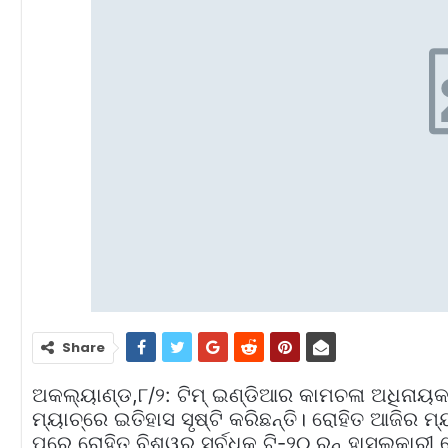
Share
ଅକଲ୍ୟାଣ୍ଡ,୮/୨: ଟିମ୍‌ ଇଣ୍ଡିଆର କାମଚଳା ଅଧିନାୟକ ର
ମ୍ୟାଚ୍‌ରେ ଇତିହାସ ସୃଷ୍ଟି କରିଛନ୍ତି। ରୋହିତ ଆଜିର ମ୍
ପରେ ରୋହିତ ବିଶ୍ୱର ସର୍ବଧିକ ଟି-୨୦ ରନ୍‌ ହାସଲକାରୀ 