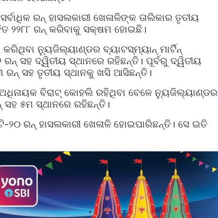
େ ସର୍ବାଧିକ ରନ୍‌ ହାସଲକାରୀ ଖେଳାଳିଙ୍କ ତାଲିକାର ତୃତୀୟ
ତ ୨୨୮୮ ରନ୍‌ କରିବାକୁ ସକ୍ଷମ ହୋଇଛି।
ଥିବା ନ୍ୟୁଜିଲ୍ୟାଣ୍ଡର ବ୍ୟାଟସ୍‌ମ୍ୟାନ୍‌ ମାର୍ଟିନ୍‌
‌ ସହ ଦ୍ୱିତୀୟ ସ୍ଥାନରେ ରହିଛନ୍ତି। ପୂର୍ବରୁ ଦ୍ୱିତୀୟ
ନ୍‌ ସହ ତୃତୀୟ ସ୍ଥାନକୁ ଖସି ଆସିଛନ୍ତି।
 ଅଧିନାୟକ ବିରାଟ୍‌ କୋହଲି ରହିଥିବା ବେଳେ ନ୍ୟୁଜିଲ୍ୟାଣ୍ଡର
 ସହ ୫ମ ସ୍ଥାନରେ ରହିଛନ୍ତି।
କ ଟି-୨୦ ରନ୍‌ ହାସଲକାରୀ ଖେଳାଳି ହୋଇପାରିଛନ୍ତି। ସେ ଇତି