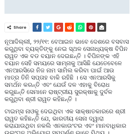
Share
ନୂଆଦିଲ୍ଲୀ, ୨୨/୧୧: ବେଆଇନ ଭାବେ ଦେଶରେ ବସବାସ
କରୁଥିବା ବ୍ୟକ୍ତିଙ୍କୁ ନେଇ ସ୍ଥଳ ସେନାଧ୍ୟକ୍ଷ ବିପିନ
ରାୱତ ଏକ ବଡ ବୟାନ ଦେଇଛନ୍ତି । ବିପିନଙ୍କ ଏହି
ବୟାନ ସେହି ସମୟରେ ସାମ୍ନାକୁ ଆସିଛି ଯେତେବେଳେ
ଏନଆରସିରେ ନିଜ ନାମ ସାମିଲ କରିବା ପାଇଁ ଆଉ
ମାତ୍ର ତିନି ସପ୍ତାହ ବାକି ରହିଛି । ସେ ଏନଆରସିକୁ
ସମର୍ଥନ କରନ୍ତି ଏବଂ ଯେଉଁ ଦଳ ଏହାକୁ ବିରୋଧ
କରୁଛନ୍ତି ସେମାନେ ରାଷ୍ଟ୍ରୀୟ ସୁରକ୍ଷାକୁ ଦୁର୍ବଳ
କରୁଥିବା ଶ୍ରୀ ରାୱତ କହିଛନ୍ତି ।
ଟାଇମ୍ସ ନାଓକୁ ଦେଇଥିବା ଏକ ସାକ୍ଷାତକାରରେ ଶ୍ରୀ
ରାୱତ କହିଛନ୍ତି ଯେ, ଭାରତୀୟ ସେନା ଦ୍ୱାରା
କରାଯାଉଥିବା ନକଲି ଏନକାଉଂଟର ଏବଂ ମାନବାଧିକାର
ଉଲଂଘନ ଅଭିଯୋଗ ସମ୍ପୂର୍ଣ୍ଣ ଭାବେ ମିଥ୍ୟ ।