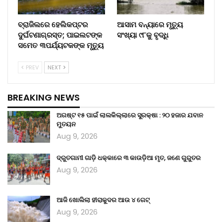
ବ୍ରାଜିଲରେ ହେଲିକପ୍ଟର
ଆସାମ ବନ୍ୟାରେ ମୃତ୍ୟୁ
ଦୁର୍ଘଟଣାଗ୍ରସ୍ତ; ପାଇଲଟଙ୍କ
ସଂଖ୍ୟା ୯୮କୁ ବୃଦ୍ଧି
ସମେତ ୩ପର୍ଯ୍ୟଟକଙ୍କ ମୃତ୍ୟୁ
PREV
NEXT
BREAKING NEWS
ଅଗଷ୍ଟ ୧୫ ପାଇଁ ଲାଲକିଲ୍ଲାରେ ସୁରକ୍ଷା : ୨୦ ହଜାର ଯବାନ
ମୁତୟନ
Aug 9, 2026
ଦ୍ରୁତଗାମୀ ଗାଡ଼ି ଧକ୍କାରେ ୩ କାଉଡ଼ିଆ ମୃତ, ଜଣେ ଗୁରୁତର
Aug 9, 2026
ଆଜି ଖୋଲିଲା ହୀରାକୁଦର ଆଉ ୪ ଗେଟ୍
Aug 9, 2026