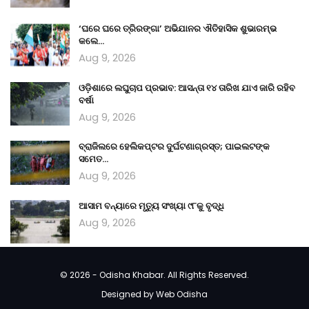
‘ଘରେ ଘରେ ତ୍ରିରଙ୍ଗା’ ଅଭିଯାନର ଐତିହାସିକ ଶୁଭାରମ୍ଭ
କଲେ…
Aug 9, 2026
ଓଡ଼ିଶାରେ ଲଘୁଚାପ ପ୍ରଭାବ: ଆସନ୍ତା ୧୪ ତାରିଖ ଯାଏ ଜାରି ରହିବ
ବର୍ଷା
Aug 9, 2026
ବ୍ରାଜିଲରେ ହେଲିକପ୍ଟର ଦୁର୍ଘଟଣାଗ୍ରସ୍ତ; ପାଇଲଟଙ୍କ
ସମେତ…
Aug 9, 2026
ଆସାମ ବନ୍ୟାରେ ମୃତ୍ୟୁ ସଂଖ୍ୟା ୯୮କୁ ବୃଦ୍ଧି
Aug 9, 2026
© 2026 - Odisha Khabar. All Rights Reserved.
Designed by
Web Odisha