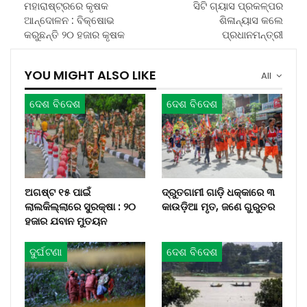
ମହାରାଷ୍ଟ୍ରରେ କୃଷକ
ସିଟି ଗ୍ୟାସ ପ୍ରକଳ୍ପର
ଆନ୍ଦୋଳନ : ବିକ୍ଷୋଭ
ଶିଳାନ୍ୟାସ କଲେ
କରୁଛନ୍ତି ୨୦ ହଜାର କୃଷକ
ପ୍ରଧାନମନ୍ତ୍ରୀ
YOU MIGHT ALSO LIKE
All
ଦେଶ ବିଦେଶ
ଦେଶ ବିଦେଶ
ଅଗଷ୍ଟ ୧୫ ପାଇଁ
ଦ୍ରୁତଗାମୀ ଗାଡ଼ି ଧକ୍କାରେ ୩
ଲାଲକିଲ୍ଲାରେ ସୁରକ୍ଷା : ୨୦
କାଉଡ଼ିଆ ମୃତ, ଜଣେ ଗୁରୁତର
ହଜାର ଯବାନ ମୁତୟନ
ଦୁର୍ଘଟଣା
ଦେଶ ବିଦେଶ