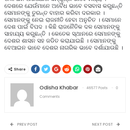
ଦେଶରେ ଯେଉଁମାନେ ଅବୈଧ ଭାବେ ବସବାସ କରୁଛନ୍ତି
ସେମାନଙ୍କୁ ତୁରନ୍ତ ବାହାର କରିବା ଦରକାର ।
ସେମାନଙ୍କୁ ନେଇ ରାଜନୀତି ହେବା ଅନୁଚିତ । ସେମାନେ
ଦେଶ ପାଇଁ ବିପଦ । କିଛି ରାଜନୈତିକ ଦଳ ସେମାନଙ୍କୁ
ସାହାଯ୍ୟ କରୁଛନ୍ତି । କେତେକ ସ୍ଥାନରେ ସେମାନଙ୍କୁ
ଦେଶର ଶାସନ ସହ ଜଡିତ କରାଯାଇଛି । ସେମାନଙ୍କୁ
ବେଆଇନ ଭାବେ ଦେଶର ନାଗରିକ ଭାବେ ଦର୍ଶାଯାଉଛି ।
Share
Odisha Khabar
46577 Posts
0
Comments
PREV POST
NEXT POST