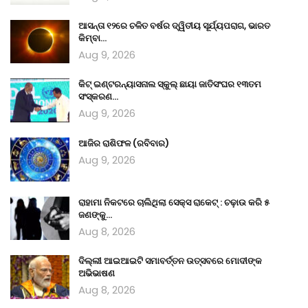
ଆସନ୍ତା ୧୨ରେ ଚଳିତ ବର୍ଷର ଦ୍ୱିତୀୟ ସୂର୍ଯ୍ୟପରାଗ, ଭାରତ
କିମ୍ବା…
Aug 9, 2026
କିଟ୍ ଇଣ୍ଟରନ୍ୟାସନାଲ ସ୍କୁଲ୍‍ ଛାୟା ଜାତିସଂଘର ୧୩ତମ
ସଂସ୍କରଣ…
Aug 9, 2026
ଆଜିର ରାଶିଫଳ (ରବିବାର)
Aug 9, 2026
ରାହାମା ନିକଟରେ ଚାଲିଥିଲା ସେକ୍ସ ରାକେଟ୍ : ଚଢ଼ାଉ କରି ୫
ଜଣଙ୍କୁ…
Aug 8, 2026
ଦିଲ୍ଲୀ ଆଇଆଇଟି ସମାବର୍ତ୍ତନ ଉତ୍ସବରେ ମୋଦୀଙ୍କ
ଅଭିଭାଷଣ
Aug 8, 2026