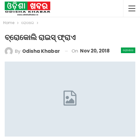
Home
ରୋଷେଇ
ବ୍ରୋକୋଲି ରାଇସ୍‌ ଫ୍ରାଏ
On
Nov 20, 2018
By
Odisha Khabar
ରୋଷେଇ