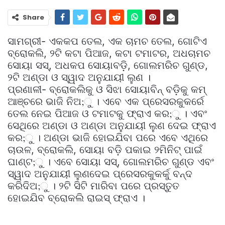
Share
ସାମଗ୍ରୀ- ଏକକପ ତେଲ, ଏକ ଚାମଚ ତେଲ, ଗୋଟିଏ
ବ୍ରୋକଲି, ୨ଟି କଟା ପିଆଜ, କଟା ଟମାଟର, ଅଧଚାମଚ
ସୋୟା ସସ୍‌, ଅଧକପ ସୋୟାବଡ଼ି, ଗୋଲମରିଚ ଗୁଣ୍ଡ,
୨ଟି ଅଣ୍ଡା ଓ ସ୍ୱାଦ ଅନୁଯାୟୀ ଲୁଣ ।
ପ୍ରଣାଳୀ- ବ୍ରୋକଲିକୁ ଓ ସିଝା ସୋୟାବିନ୍‌ ବଡ଼ିକୁ କମ୍‌
ଆଞ୍ଚରେ ଭାଜି ନିଅ;ୁ । ଏବେ ଏକ ପ୍ରେସରକୁକର୍ରେ
ତେଲ ନେଇ ପିଆଜ ଓ ଟମାଟକୁ ଫ୍ରାଏ କର;ୁ । ଏବଂ
ସେଥିରେ ଅଣ୍ଡା ଓ ଅଣ୍ଡା ଅନୁଯାୟୀ ଲୁଣ ଦେଇ ଫ୍ରାଏ
କର;ୁ । ଅଣ୍ଡା ଭାଜି ହୋଇଯିବା ପରେ ଏବେ ଏଥିରେ
ଚାଉଳ, ବ୍ରୋକଲି, ସୋୟା ବଡ଼ି ପକାଇ ୨ମିନିଟ୍‌ ପାଇଁ
ଘାଣ୍ଟ;ୁ । ଏବେ ସୋୟା ସସ୍‌, ଗୋଲମରିଚ ଗୁଣ୍ଡ ଏବଂ
ସ୍‌ୱାଦ ଅନୁଯାୟୀ ଲୁଣଦେଇ ପ୍ରେସରକୁକର୍କୁ ବନ୍ଦ
କରିଦିଅ;ୁ । ୨ଟି ସିଟି ମାରିବା ପରେ ପ୍ରସ୍ତୁତ
ହୋଇଯିବ ବ୍ରୋକଲି ରାଇସ୍‌ ଫ୍ରାଏ ।