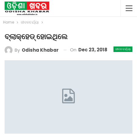
Home
ଜୀବନଚର୍ଯ୍ୟା
ବ୍ଲାକ୍‌ହେଡ୍‌ ହୋଇଥିଲେ
On
Dec 23, 2018
By
Odisha Khabar
ଜୀବନଚର୍ଯ୍ୟା