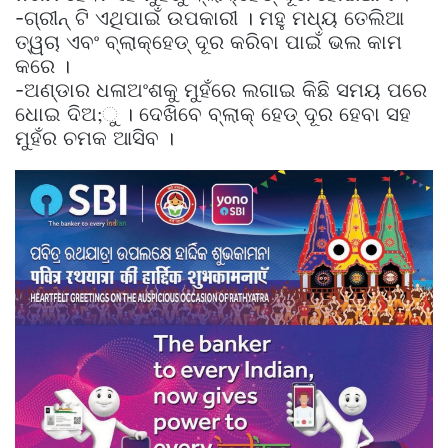
-ଗ୍ରୀନ୍‌ ଟି ଏଥିପାଇଁ ଉପକାରୀ । ମହୁ ମଧ୍ୟ ତେଲିଆ
ତ୍ୱଚା ଏବଂ ବ୍ଲାକ୍‌ହେଡ୍‌ ଦୂର କରିବା ପାଇଁ ଭଲ କାମ
କରେ ।
-ଅଣ୍ଡାର ଧଳାଅଂଶକୁ ମୁହଁରେ ଲଗାଇ କିଛି ସମୟ ପରେ
ଧୋଇ ଦିଅ;ୁ । ଦେଖିବେ ବ୍ଲାକ୍‌ ହେଡ୍‌ ଦୂର ହେବା ସହ
ମୁହଁର ଚମକ ଆସିବ ।