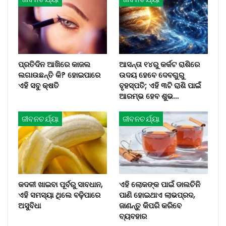
ପ୍ରତିଦିନ ଆଖିରେ କାଜଲ
ଆସନ୍ତା ୧୪ରୁ କର୍କଟ ରାଶିରେ
ଲଗାଉଛନ୍ତି କି? ହୋଇପାରେ
ଉଦୟ ହେବେ ଦେବଗୁରୁ
ଏହି ସବୁ କ୍ଷତି
ବୃହସ୍ପତି; ଏହି ୩ଟି ରାଶି ପାଇଁ
ଆରମ୍ଭ ହେବ ଶୁଭ…
ଜୀବନଚର୍ଯ୍ୟା
ଜୀବନଚର୍ଯ୍ୟା
କଦଳୀ ଖାଇବା ପୂର୍ବରୁ ସାବଧାନ,
ଏହି ଲୋକଙ୍କ ପାଇଁ ଡାଲଚିନି
ଏହି ସମସ୍ୟା ଥିଲେ ବଢ଼ିପାରେ
ପାଣି ହୋଇଥାଏ ଲାଭପ୍ରଦ,
ଅସୁବିଧା
ଜାଣନ୍ତୁ କିପରି କରିବେ
ବ୍ୟବହାର