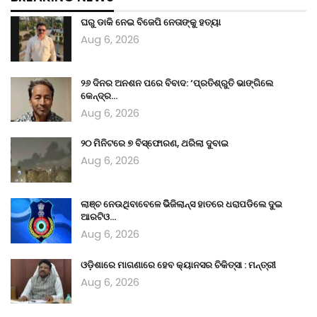
ଘରୁ ଡାକି ନେଇ ବିଜେପି ନେତାଙ୍କୁ ହତ୍ୟା
Aug 6, 2026
୨୬ ଦିନର ଅନଶନ ପରେ ବିବାଦ: ‘ପ୍ରତିଶ୍ରୁତି ଭାଙ୍ଗିଲେ
କେନ୍ଦ୍ର…
Aug 6, 2026
୨୦ ମିନିଟରେ ୭ ବିସ୍ଫୋରଣ, ଥରିଲା ଦୁବାଇ
Aug 6, 2026
ଲାଞ୍ଚ ନେଉଥିବାବେଳେ ଭିିଜିଲାନ୍ସ ହାତରେ ଧରାପଡିଲେ ଦୁଇ
ଆରଟିଓ…
Aug 6, 2026
ଓଡ଼ିଶାରେ ମାଗଣାରେ ହେବ କ୍ୟାନସର ଚିକିତ୍ସା : ମନ୍ତ୍ରୀ
Aug 6, 2026