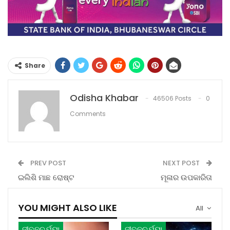
Share
Odisha Khabar
46506 Posts
0
Comments
PREV POST
NEXT POST
ଇଲିଶି ମାଛ ରୋଷ୍ଟ
ମୂଳାର ଉପକାରିତା
YOU MIGHT ALSO LIKE
All
ଜୀବନଚର୍ଯ୍ୟା
ଜୀବନଚର୍ଯ୍ୟା