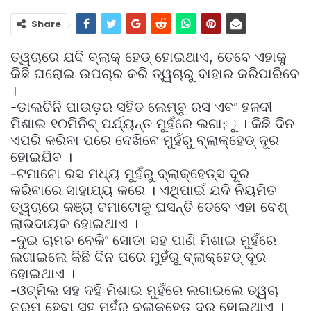
Share
ତ୍ୱଚାରେ ଯଦି ବ୍ଲାକ୍‌ ହେଡ୍‌ ହୋଇଥାଏ, ତେବେ ଏହାକୁ
କିଛି ଘରୋଇ ଉପଚାର କରି ତ୍ୱଚାରୁ ବାହାର କରିପାରିବେ
।
-ଡାଲଚିନି ପାଉଡ଼ର ସହିତ ଲେମ୍ବୁ ରସ ଏବଂ ହଳଦୀ
ମିଶାଇ ୧୦ମିନିଟ୍‌ ପର୍ଯ୍ୟନ୍ତ ମୁହଁରେ ଲଗା;ୁ । କିଛି ଦିନ
ଏପରି କରିବା ପରେ ଦେଖିବେ ମୁହଁରୁ ବ୍ଲାକ୍‌ହେଡ୍‌ ଦୂର
ହୋଇଯିବ ।
-ଟମାଟୋ ରସ ମଧ୍ୟ ମୁହଁରୁ ବ୍ଲାକ୍‌ହେଡ୍‌ସ ଦୂର
କରିବାରେ ସାହାଯ୍ୟ କରେ । ଏଥିପାଇଁ ଯଦି ନିୟମିତ
ତ୍ୱଚାରେ କଞ୍ଚା ଟମାଟୋକୁ ଘସନ୍ତି ତେବେ ଏହା ବେଶ୍‌
ଲାଭଦାୟକ ହୋଇଥାଏ ।
-ଦୁଇ ଚାମଚ ବେକିଂ ସୋଡା ସହ ପାଣି ମିଶାଇ ମୁହଁରେ
ଲଗାଇଲେ କିଛି ଦିନ ପରେ ମୁହଁରୁ ବ୍ଲାକ୍‌ହେଡ୍‌ ଦୂର
ହୋଇଥାଏ ।
-ଓଟ୍‌ମିଲ ସହ ଦହି ମିଶାଇ ମୁହଁରେ ଲଗାଇଲେ ତ୍ୱଚା
ନରମ ହେବା ସହ ମୁହଁରୁ ବ୍ଲାକ୍‌ହେଡ୍‌ ଦୂର ହୋଇଥାଏ ।