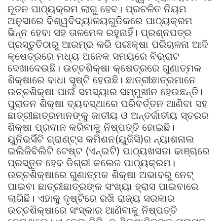
ନୂତନ ପାଠ୍ୟକ୍ରମ ଲାଗୁ ହେବ। ପ୍ରଚଳିତ ନିୟମ
ଅନୁସାରେ ବିଶ୍ୱବିଦ୍ୟାଳୟଗୁଡିକରେ ପାଠ୍ୟକ୍ରମ
ଭିନ୍ନ ହେବା ସହ ତାଳମେଳ ରହୁନାହିଁ। ପ୍ରଶ୍ନପତ୍ର
ପ୍ରସ୍ତୁତିଠାରୁ ଆରମ୍ଭ କରି ପରୀକ୍ଷା ପରିଚାଳନା ଆଦି
କ୍ଷେତ୍ରରେ ମଧ୍ୟ ଅନେକ ସମୟରେ ବିଭ୍ରାଟ
ଦେଖାଦେଉଛି। ଉଚ୍ଚଶିକ୍ଷା କ୍ଷେତ୍ରରେ ଗୁଣାତ୍ମକ
ଶିକ୍ଷାରେ ବାଧା ସୃଷ୍ଟି ହେଉଛି। ଛାତ୍ରୀଛାତ୍ରମାନେ
ଉଚ୍ଚଶିକ୍ଷା ପାଇଁ ସମସ୍ୟାର ସମ୍ମୁଖୀନ ହେଉଛନ୍ତି।
ପୁରାତନ ଶିକ୍ଷା ବ୍ୟବସ୍ଥାରେ ପରିବର୍ତ୍ତନ ଆଣିବା ସହ
ଛାତ୍ରୀଛାତ୍ରମାନଙ୍କୁ ଜାତୀୟ ଓ ଅନ୍ତର୍ଜାତୀୟ ସ୍ତରର
ଶିକ୍ଷା ପ୍ରଦାନ କରିବାକୁ ନିଷ୍ପତ୍ତି ହୋଇଛି।
ୟୁନିଭର୍ସିଟି ଗ୍ରାଣ୍ଟ୍‌ସ କମିଶନ(ୟୁଜିସି)ର ନ୍ୟାଶନାଲ
ଇଲିଜିବିଲିଟି ଟେଷ୍ଟ (ଏନ୍‌ଇଟି) ପାଠ୍ୟଖସଡା ଢାଞ୍ଚାରେ
ପ୍ରସ୍ତୁତ ହେବ ଡିଗ୍ରୀ କଲେଜ ପାଠ୍ୟକ୍ରମ।
ଉଚ୍ଚଶିକ୍ଷାରେ ଗୁଣାତ୍ମକ ଶିକ୍ଷା ଅଭାବରୁ ନେଟ୍‌
ପାଇବା ଛାତ୍ରୀଛାତ୍ରଙ୍କ ସଂଖ୍ୟା ହ୍ରାସ ପାଇବାରେ
ଲାଗିଛି। ଏହାକୁ ଦୃଷ୍ଟିରେ ରଖି ରାଜ୍ୟ ସରକାର
ଉଚ୍ଚଶିକ୍ଷାରେ ସଂସ୍କାର ଆଣିବାକୁ ନିଷ୍ପତ୍ତି