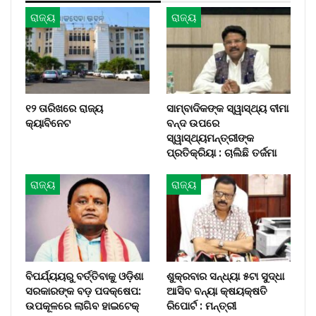
ରାଜ୍ୟ
ରାଜ୍ୟ
୧୨ ତାରିଖରେ ରାଜ୍ୟ
ସାମ୍ବାଦିକଙ୍କ ସ୍ୱାସ୍ଥ୍ୟ ବୀମା
କ୍ୟାବିନେଟ
ବନ୍ଦ ଉପରେ
ସ୍ୱାସ୍ଥ୍ୟମନ୍ତ୍ରୀଙ୍କ
ପ୍ରତିକ୍ରିୟା : ଚାଲିଛି ତର୍ଜମା
ରାଜ୍ୟ
ରାଜ୍ୟ
ବିପର୍ଯ୍ୟୟରୁ ବର୍ତ୍ତିବାକୁ ଓଡ଼ିଶା
ଶୁକ୍ରବାର ସନ୍ଧ୍ୟା ୫ଟା ସୁଦ୍ଧା
ସରକାରଙ୍କ ବଡ଼ ପଦକ୍ଷେପ:
ଆସିବ ବନ୍ୟା କ୍ଷୟକ୍ଷତି
ଉପକୂଳରେ ଲାଗିବ ହାଇଟେକ୍‌
ରିପୋର୍ଟ : ମନ୍ତ୍ରୀ