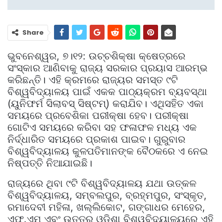
Share
ଭୁବନେଶ୍ୱର, ୭।୧୨: ଉଚ୍ଚଶିକ୍ଷା କ୍ଷେତ୍ରରେ
ସଂସ୍କାର ଆଣିବାକୁ ରାଜ୍ୟ ସରକାର ପ୍ରୟାସ ଆରମ୍ଭ
କରିଛନ୍ତି। ଏହି କ୍ରମରେ ରାଜ୍ୟର ସମସ୍ତ ୯ଟି
ବିଶ୍ୱବିଦ୍ୟାଳୟ ପାଇଁ ଏକକ ପାଠ୍ୟକ୍ରମ ବ୍ୟବସ୍ଥା
(ୟୁନିଫର୍ମ ସିଲାବସ୍‌ ସିଷ୍ଟମ୍‌) କରାଯିବ। ଏଥିସହିତ ଏକା
ସମୟରେ ପ୍ରବେଶିକା ପରୀକ୍ଷା ହେବ। ପରୀକ୍ଷା
ଗୋଟିଏ ସମୟରେ କରିବା ସହ ଫଳାଫଳ ମଧ୍ୟ ଏକ
ନିର୍ଦ୍ଧାରିତ ସମୟରେ ପ୍ରକାଶ ପାଇବ। ଗୁରୁବାର
ବିଶ୍ୱବିଦ୍ୟାଳୟ କୁଳପତିମାନଙ୍କ ବୈଠକରେ ଏ ନେଇ
ନିଷ୍ପତ୍ତି ନିଆଯାଇଛି।
ରାଜ୍ୟରେ ଥିବା ୯ଟି ବିଶ୍ୱବିଦ୍ୟାଳୟ ଯଥା ଉତ୍କଳ
ବିଶ୍ୱବିଦ୍ୟାଳୟ, ସମ୍ବଲପୁର, ବ୍ରହ୍ମପୁର, ସଂସ୍କୃତ,
ରମାଦେବୀ ମହିଳା, ଖଲ୍ଲିକୋଟ, ଗଙ୍ଗାଧର ମେହେର,
ଏଫ୍‌.ଏମ୍‌ ଏବଂ ଉତ୍ତର ଓଡ଼ିଶା ବିଶ୍ୱବିଦ୍ୟାଳୟରେ ଏହି