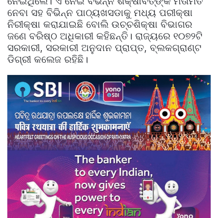
ନେଇଥିଲେ। ଏ ନେଇ ବିଭିନ୍ନ ଶିକ୍ଷାବିତ୍‌ଙ୍କ ମତାମତ
ନେବା ସହ ବିଭିନ୍ନ ପାଠ୍ୟଖସଡାକୁ ମଧ୍ୟ ପରୀକ୍ଷା
ନିରୀକ୍ଷା କରାଯାଇଛି ବୋଲି ଉଚ୍ଚଶିକ୍ଷା ବିଭାଗର
ଜଣେ ବରିଷ୍ଠ ଅଧିକାରୀ କହିଛନ୍ତି। ରାଜ୍ୟରେ ୧୦୭୨ଟି
ସରକାରୀ, ସରକାରୀ ଅନୁଦାନ ପ୍ରାପ୍ତ, ବ୍ଲକଗ୍ରାଣ୍ଟ
ଡିଗ୍ରୀ କଲେଜ ରହିଛି।