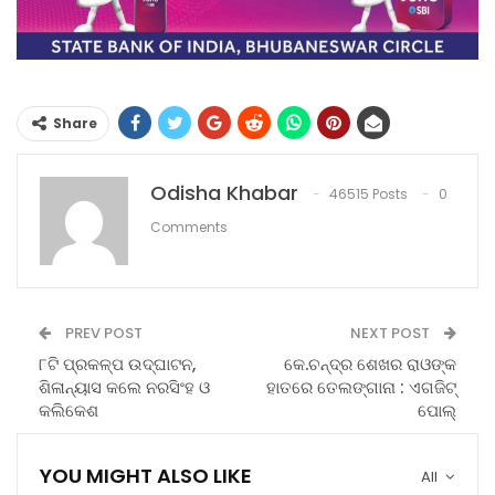
Share
Odisha Khabar
46515 Posts
0
Comments
PREV POST
NEXT POST
୮ଟି ପ୍ରକଳ୍ପ ଉଦ୍‌ଘାଟନ,
କେ.ଚନ୍ଦ୍ର ଶେଖର ରାଓଙ୍କ
ଶିଳାନ୍ୟାସ କଲେ ନରସିଂହ ଓ
ହାତରେ ତେଲଙ୍ଗାନା : ଏଗଜିଟ୍
କଲିକେଶ
ପୋଲ୍
YOU MIGHT ALSO LIKE
All