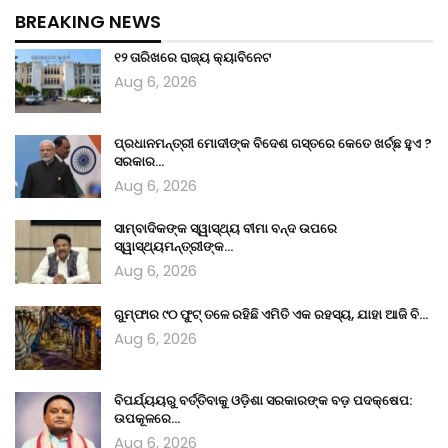
BREAKING NEWS
୧୨ ତାରିଖରେ ରାଜ୍ୟ କ୍ୟାବିନେଟ
Aug 6, 2026
ପ୍ରଧାନମନ୍ତ୍ରୀ ମୋଦୀଙ୍କ ବିଦେଶ ଗସ୍ତରେ କେତେ ଖର୍ଚ୍ଛ ହୁଏ ?
ସରକାର…
Aug 6, 2026
ସାମ୍ବାଦିକଙ୍କ ସ୍ୱାସ୍ଥ୍ୟ ବୀମା ବନ୍ଦ ଉପରେ
ସ୍ୱାସ୍ଥ୍ୟମନ୍ତ୍ରୀଙ୍କ…
Aug 6, 2026
ଗୁମ୍ଫାର ୯୦ ଫୁଟ୍ ତଳେ ରହିଛି ଏମିତି ଏକ ରହସ୍ୟ, ଯାହା ଆଜି ବି…
Aug 6, 2026
ବିପର୍ଯ୍ୟୟରୁ ବର୍ତ୍ତିବାକୁ ଓଡ଼ିଶା ସରକାରଙ୍କ ବଡ଼ ପଦକ୍ଷେପ:
ଉପକୂଳରେ…
Aug 6, 2026