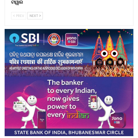
ଟାୱାର
PREV
NEXT