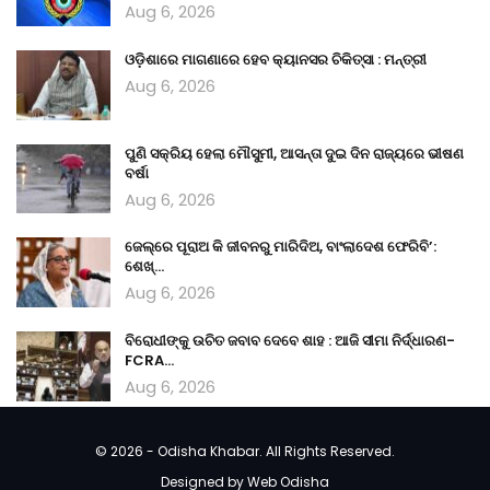
Aug 6, 2026
ଓଡ଼ିଶାରେ ମାଗଣାରେ ହେବ କ୍ୟାନସର ଚିକିତ୍ସା : ମନ୍ତ୍ରୀ
Aug 6, 2026
ପୁଣି ସକ୍ରିୟ ହେଲା ମୌସୁମୀ, ଆସନ୍ତା ଦୁଇ ଦିନ ରାଜ୍ୟରେ ଭୀଷଣ
ବର୍ଷା
Aug 6, 2026
ଜେଲ୍‌ରେ ପୂରାଅ କି ଜୀବନରୁ ମାରିଦିଅ, ବାଂଲାଦେଶ ଫେରିବି’:
ଶେଖ୍…
Aug 6, 2026
ବିରୋଧୀଙ୍କୁ ଉଚିତ ଜବାବ ଦେବେ ଶାହ : ଆଜି ସୀମା ନିର୍ଦ୍ଧାରଣ-
FCRA…
Aug 6, 2026
© 2026 - Odisha Khabar. All Rights Reserved.
Designed by
Web Odisha