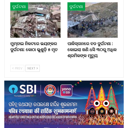
ଦୁର୍ଘଟଣା
ଦୁର୍ଘଟଣା
ମୁମ୍ବାଇ ନିକଟରେ ଭୟଙ୍କର
ପାକିସ୍ତାନରେ ବଡ ଦୁର୍ଘଟଣା :
ଦୁର୍ଘଟଣା: କୋଠା ଭୁଶୁଡ଼ି ୫ ମୃତ
କୋଇଲା ଖଣି ଧସି ୩୦ରୁ ଅଧିକ
ଶ୍ରମିକଙ୍କ ମୃତ୍ୟୁ
PREV
NEXT