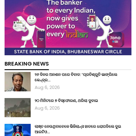
BREAKING NEWS
୨୬ ଦିନର ଅନଶନ ପରେ ବିବାଦ: ‘ପ୍ରତିଶ୍ରୁତି ଭାଙ୍ଗିଲେ
କେନ୍ଦ୍ର…
Aug 6, 2026
୨୦ ମିନିଟରେ ୭ ବିସ୍ଫୋରଣ, ଥରିଲା ଦୁବାଇ
Aug 6, 2026
ଲାଞ୍ଚ ନେଉଥିବାବେଳେ ଭିିଜିଲାନ୍ସ ହାତରେ ଧରାପଡିଲେ ଦୁଇ
ଆରଟିଓ…