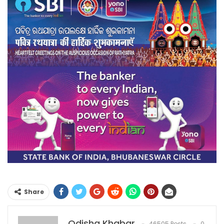
Share
Odisha Khabar
46505 Posts
0