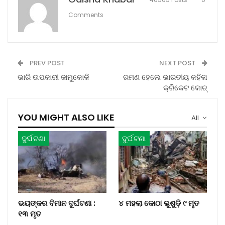
Comments
PREV POST
NEXT POST
ଭାରି ଉପକାରୀ ଜାମୁକୋଳି
ରମଣ ହେଲେ ଭାରତୀୟ କହିଳା
କ୍ରିକେଟ କୋଚ୍‌
YOU MIGHT ALSO LIKE
All
ଦୁର୍ଘଟଣା
ଦୁର୍ଘଟଣା
ଭୟଙ୍କର ବିମାନ ଦୁର୍ଘଟଣା :
୪ ମହଲା କୋଠା ଭୁଶୁଡ଼ି ୯ ମୃତ
୧୩ ମୃତ