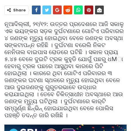
Share
ନୂଆଦିଲ୍ଲୀ, ୨୧/୧୨: ଉତ୍ତର ପ୍ରଦେଶରେ ଆଜି ସକାଳୁ
ଏକ ଭୟଙ୍କର ସଡ଼କ ଦୁର୍ଘଟଣାରେ ଗୋଟିଏ ପରିବାରର
୪ ଜଣଙ୍କ ମୃତୁ୍ୟ ହୋଇଥିବା ବେଳେ ଜଣଙ୍କ ଅବସ୍ଥା
ସଙ୍କଟାପନ୍ନ ରହିଛି । ଦୁର୍ଘଟଣା ବରେଲି ନିକଟ
ନେନିତାଲ ବାଇପାସ ରୋଡରେ ଘଟିଛି । ସକାଳ ପ୍ରାୟ
୫.୪୫ ବେଳେ ଦୁଇଟି ଟ୍ରକ କୁହୁଡି ଯୋଗୁଁ ପଛରୁ ଧMା
ହେବାରୁ ଟ୍ରକ ପଛରେ ଆସୁଥିବା କାରରେ ପିଟି
ହୋଇଥିଲା । କାରରେ ଥିବା ଗୋଟିଏ ପରିବାରର ୩
ଜଣଙ୍କର ଘଟଣା ସ୍ଥଳରେ ମୃତ୍ୟୁ ହୋଇଥିବା ବେଳେ
ଆଉ ଦୁଇଜଣଙ୍କୁ ଗୁରୁତରଭାବେ ଉଦ୍ଧାର
କରାଯାଇଥିଲା । ତେବେ ଚିକିତ୍ସାଧୀନ ଅବସ୍ଥାରେ ଆଉ
ଜଣଙ୍କ ମୃତୁ୍ୟ ଘଟିଥିଲା । ଦୁର୍ଘଟଣାରେ କାର୍‌ଟି
ସମ୍ପୂର୍ଣ୍ଣ ଛିନ୍‌ଭିନ୍‌ ହୋଇଯାଇଥିବା ବେଳେ ପୋଲିସ
ପହଞ୍ଚି ତଦନ୍ତ ଜାରି ରଖିଛି ।