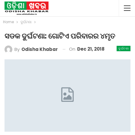
Home
ଦୁର୍ଘଟଣା
ସଡକ ଦୁର୍ଘଟଣା: ଗୋଟିଏ ପରିବାରର ୪ମୃତ
On
Dec 21, 2018
By
Odisha Khabar
ଦୁର୍ଘଟଣା