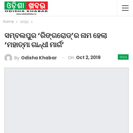
Home
ରାଜ୍ୟ
ସମ୍ବଲପୁର ‘ରିଙ୍ଗରୋଡ୍‌’ର ନାମ ହେଲା
‘ମହାତ୍ମା ଗାନ୍ଧୀ ମାର୍ଗ’
On
Oct 2, 2019
By
Odisha Khabar
ରାଜ୍ୟ