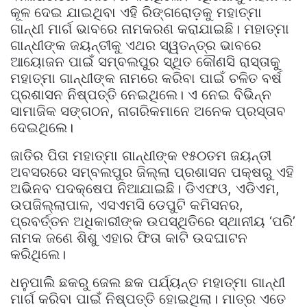
କୂଳ ଦେଇ ଯାଇଥିବା ଏହି ରିଙ୍ଗରୋଡ଼କୁ ମହାତ୍ମା
ଗାନ୍ଧୀ ମାର୍ଗ ଭାବରେ ନାମକରଣ କରାଯାଇଛି। ମହାତ୍ମା
ଗାନ୍ଧୀଙ୍କ ଜୟନ୍ତୀକୁ ଏଥର ସ୍ୱତନ୍ତ୍ର ଭାବରେ
ଆୟୋଜନ ପାଇଁ ସମ୍ବଲପୁର ସ୍ଥିତ କୌଣସି ରାସ୍ତାକୁ
ମହାତ୍ମା ଗାନ୍ଧୀଙ୍କ ନାମରେ କରିବା ପାଇଁ ଚଳିତ ବର୍ଷ
ପ୍ରଶାସନ ନିଷ୍ପତ୍ତି ନେଇଥିଲେ। ଏ ନେଇ ବିଭିନ୍ନ
ସାମାଜିକ ସଙ୍ଗଠନ, ନାଗରିକମାନେ ଅନେକ ପ୍ରସ୍ତାବ
ଦେଇଥିଲେ।
ଜାତିର ପିତା ମହାତ୍ମା ଗାନ୍ଧୀଙ୍କ ୧୫୦ତମ ଜୟନ୍ତୀ
ଅବସରରେ ସମ୍ବଲପୁର ଜିଲ୍ଲା ପ୍ରଶାସନ ପକ୍ଷରୁ ଏହି
ଅଭିନବ ପଦକ୍ଷେପ ନିଆଯାଇଛି। ଡିଏଫଓ, ଏଡିଏମ,
ଉପଜିଲ୍ଲାପାଳ, ଏସଏମସି ଡେପୁଟି କମିସନର,
ପ୍ରବର୍ତ୍ତନ ଅଧିକାରୀଙ୍କ ଉପସ୍ଥିତିରେ ସ୍ଥାନୀୟ ‘ପରି’
ନାମକ ଜଣେ ଶିଶୁ ଏହାର ଫିତା କାଟି ଉଦଘାଟନ
କରିଥିଲେ।
ଧନୁପାଲି ଛକରୁ ଜେଲ ଛକ ପର୍ଯ୍ୟନ୍ତ ମହାତ୍ମା ଗାନ୍ଧୀ
ମାର୍ଗ କରିବା ପାଇଁ ନିଷ୍ପତ୍ତି ହୋଇଥିଲା। ମାତ୍ର ଏତେ