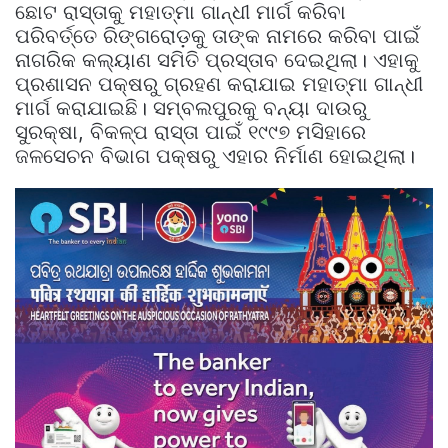
ଛୋଟ ରାସ୍ତାକୁ ମହାତ୍ମା ଗାନ୍ଧୀ ମାର୍ଗ କରିବା
ପରିବର୍ତ୍ତେ ରିଙ୍ଗରୋଡ଼କୁ ତାଙ୍କ ନାମରେ କରିବା ପାଇଁ
ନାଗରିକ କଲ୍ୟାଣ ସମିତି ପ୍ରସ୍ତାବ ଦେଇଥିଲା। ଏହାକୁ
ପ୍ରଶାସନ ପକ୍ଷରୁ ଗ୍ରହଣ କରାଯାଇ ମହାତ୍ମା ଗାନ୍ଧୀ
ମାର୍ଗ କରାଯାଇଛି। ସମ୍ବଲପୁରକୁ ବନ୍ୟା ଦାଉରୁ
ସୁରକ୍ଷା, ବିକଳ୍ପ ରାସ୍ତା ପାଇଁ ୧୯୯୭ ମସିହାରେ
ଜଳସେଚନ ବିଭାଗ ପକ୍ଷରୁ ଏହାର ନିର୍ମାଣ ହୋଇଥିଲା।