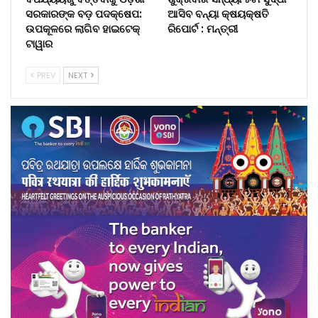
ସରକାରଙ୍କ ବଡ଼ ପଦକ୍ଷେପ:
ଆସିବ ବନ୍ୟା କ୍ଷୟକ୍ଷତି
ଉପକୂଳରେ ଲାଗିବ ହାଇଟେକ୍‌
ରିପୋର୍ଟ : ମନ୍ତ୍ରୀ
ଟାୱାର
PREV
NEXT