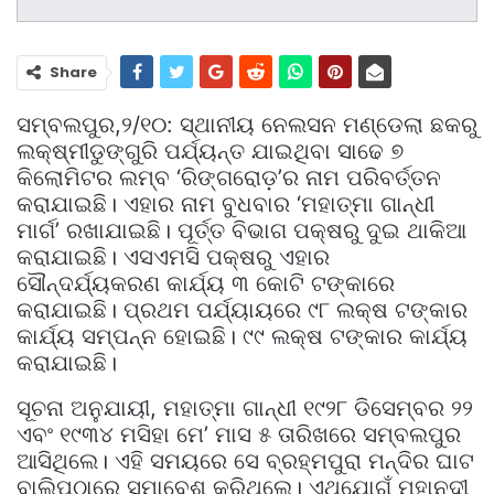
Share
ସମ୍ବଲପୁର,୨/୧୦: ସ୍ଥାନୀୟ ନେଲସନ ମଣ୍ଡେଲା ଛକରୁ
ଲକ୍ଷ୍ମୀଡୁଙ୍ଗୁରି ପର୍ଯ୍ୟନ୍ତ ଯାଇଥିବା ସାଢେ ୭
କିଲୋମିଟର ଲମ୍ବ ‘ରିଙ୍ଗରୋଡ଼’ର ନାମ ପରିବର୍ତ୍ତନ
କରାଯାଇଛି। ଏହାର ନାମ ବୁଧବାର ‘ମହାତ୍ମା ଗାନ୍ଧୀ
ମାର୍ଗ’ ରଖାଯାଇଛି। ପୂର୍ତ୍ତ ବିଭାଗ ପକ୍ଷରୁ ଦୁଇ ଥାକିଆ
କରାଯାଇଛି। ଏସଏମସି ପକ୍ଷରୁ ଏହାର
ସୌନ୍ଦର୍ଯ୍ୟକରଣ କାର୍ଯ୍ୟ ୩ କୋଟି ଟଙ୍କାରେ
କରାଯାଇଛି। ପ୍ରଥମ ପର୍ଯ୍ୟାୟରେ ୯୮ ଲକ୍ଷ ଟଙ୍କାର
କାର୍ଯ୍ୟ ସମ୍ପନ୍ନ ହୋଇଛି। ୯୯ ଲକ୍ଷ ଟଙ୍କାର କାର୍ଯ୍ୟ
କରାଯାଇଛି।
ସୂଚନା ଅନୁଯାୟୀ, ମହାତ୍ମା ଗାନ୍ଧୀ ୧୯୨୮ ଡିସେମ୍ବର ୨୨
ଏବଂ ୧୯୩୪ ମସିହା ମେ’ ମାସ ୫ ତାରିଖରେ ସମ୍ବଲପୁର
ଆସିଥିଲେ। ଏହି ସମୟରେ ସେ ବ୍ରହ୍ମପୁରା ମନ୍ଦିର ଘାଟ
ବାଲିପଠାରେ ସମାବେଶ କରିଥିଲେ। ଏଥିଯୋଗୁଁ ମହାନଦୀ