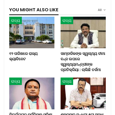
YOU MIGHT ALSO LIKE
All
ରାଜ୍ୟ
ରାଜ୍ୟ
୧୨ ତାରିଖରେ ରାଜ୍ୟ
ସାମ୍ବାଦିକଙ୍କ ସ୍ୱାସ୍ଥ୍ୟ ବୀମା
କ୍ୟାବିନେଟ
ବନ୍ଦ ଉପରେ
ସ୍ୱାସ୍ଥ୍ୟମନ୍ତ୍ରୀଙ୍କ
ପ୍ରତିକ୍ରିୟା : ଚାଲିଛି ତର୍ଜମା
ରାଜ୍ୟ
ରାଜ୍ୟ
ବିପର୍ଯ୍ୟୟରୁ ବର୍ତ୍ତିବାକୁ ଓଡ଼ିଶା
ଶୁକ୍ରବାର ସନ୍ଧ୍ୟା ୫ଟା ସୁଦ୍ଧା