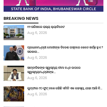
BREAKING NEWS
୧୨ ତାରିଖରେ ରାଜ୍ୟ କ୍ୟାବିନେଟ
Aug 6, 2026
ପ୍ରଧାନମନ୍ତ୍ରୀ ମୋଦୀଙ୍କ ବିଦେଶ ଗସ୍ତରେ କେତେ ଖର୍ଚ୍ଛ ହୁଏ ?
ସରକାର…
Aug 6, 2026
ସାମ୍ବାଦିକଙ୍କ ସ୍ୱାସ୍ଥ୍ୟ ବୀମା ବନ୍ଦ ଉପରେ
ସ୍ୱାସ୍ଥ୍ୟମନ୍ତ୍ରୀଙ୍କ…
Aug 6, 2026
ଗୁମ୍ଫାର ୯୦ ଫୁଟ୍ ତଳେ ରହିଛି ଏମିତି ଏକ ରହସ୍ୟ, ଯାହା ଆଜି ବି…
Aug 6, 2026