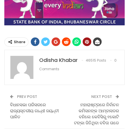
Share
Odisha Khabar
46515 Posts
0
Comments
PREV POST
NEXT POST
ବିଧାନସଭା ପରିସରରେ
ମହାରାଷ୍ଟ୍ରରେ ନିର୍ବାଚନ
ରାଜ୍ୟସ୍ତରୀୟ ଗାନ୍ଧୀ ଜୟନ୍ତୀ
କମିସନଙ୍କ ଆମ୍ବାସଡର
ପାଳିତ
ବନିଲେ କେବିସିରୁ ୧କୋଟି
ଟଙ୍କା ଜିତିଥିବା ବବିତା ତାଡେ