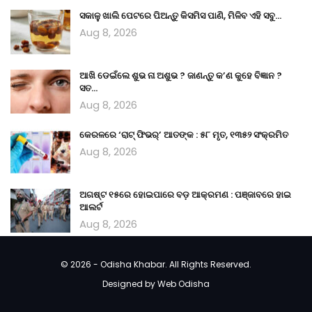
ସକାଳୁ ଖାଲି ପେଟରେ ପିଅନ୍ତୁ କିସମିସ ପାଣି, ମିଳିବ ଏହି ସବୁ…
Aug 8, 2026
ଆଖି ଡେଇଁଲେ ଶୁଭ ନା ଅଶୁଭ ? ଜାଣନ୍ତୁ କ’ଣ କୁହେ ବିଜ୍ଞାନ ?
ସତ…
Aug 8, 2026
କେରଳରେ ‘ରାଟ୍ ଫିଭର୍’ ଆତଙ୍କ : ୫୮ ମୃତ, ୧୩୫୨ ସଂକ୍ରମିତ
Aug 8, 2026
ଅଗଷ୍ଟ ୧୫ରେ ହୋଇପାରେ ବଡ଼ ଆକ୍ରମଣ : ପଞ୍ଜାବରେ ହାଇ
ଆଲର୍ଟ
Aug 8, 2026
© 2026 - Odisha Khabar. All Rights Reserved.
Designed by
Web Odisha