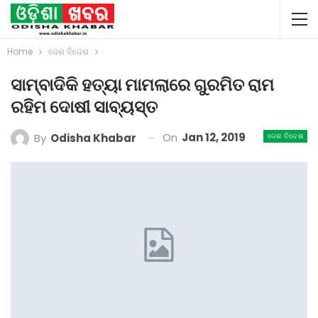
Home
ଦେଶ ବିଦେଶ
ସାମ୍ବାଦିକି ହତ୍ୟା ମାମଲାରେ ଗୁରମିତ ରାମ
ରହିମ ଦୋଷୀ ସାବ୍ୟସ୍ତ
On
Jan 12, 2019
By
Odisha Khabar
ଦେଶ ବିଦେଶ