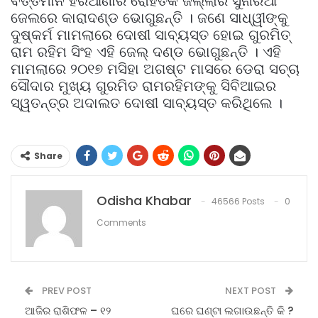
ବର୍ତ୍ତମାନ ହରିଆଣାର ରୋହତକ ଜିଲ୍ଲାର ସୁନାରିଆ
ଜେଲରେ କାରାଦଣ୍ଡ ଭୋଗୁଛନ୍ତି । ଜଣେ ସାଧ୍ୱୀଙ୍କୁ
ଦୁଷ୍କର୍ମ ମାମଲାରେ ଦୋଷୀ ସାବ୍ୟସ୍ତ ହୋଇ ଗୁରମିତ୍‌
ରାମ ରହିମ ସିଂହ ଏହି ଜେଲ୍‌ ଦଣ୍ଡ ଭୋଗୁଛନ୍ତି । ଏହି
ମାମଲାରେ ୨୦୧୭ ମସିହା ଅଗଷ୍ଟ ମାସରେ ଡେରା ସଚ୍ଚା
ସୌଦାର ମୁଖ୍ୟ ଗୁରମିତ ରାମରହିମଙ୍କୁ ସିବିଆଇର
ସ୍ୱତନ୍ତ୍ର ଅଦାଲତ ଦୋଷୀ ସାବ୍ୟସ୍ତ କରିଥିଲେ ।
Share
Odisha Khabar
46566 Posts
0
Comments
PREV POST
NEXT POST
ଆଜିର ରାଶିଫଳ – ୧୨
ଘରେ ଘଣ୍ଟା ଲଗାଉଛନ୍ତି କି ?