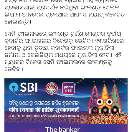
ବିଶ୍ଵ କପ ଅଭିଯାନ ଶେଷ ହୋଇଛି। ଏହି ମ୍ୟାଚରେ
ପ୍ରଭାବଶାଳୀ ପ୍ରଦର୍ଶନ କରିଥିବା ଇଂଲଣ୍ଡ ଖେଳାଳି
ଲିୟାମ ଆନସେଲ ପ୍ଲେଆର ଆଫ ଦ ମ୍ୟାଚ୍ ବିବେଚିତ
ହୋଇଛନ୍ତି।
ସେମି ଫାଇନାଲରେ ଇଂଲଣ୍ଡ ଟୂର୍ଣ୍ଣାମେଣ୍ଟର ତୃତୀୟ
କ୍ଵାର୍ଟର ଫାଇନାଲର ବିଜେତାକୁ ଭେଟିବ। ୧୩ତାରିଖରେ
ହେବାକୁ ଥିବା ତୃତୀୟ କ୍ଵାର୍ଟର ଫାଇନାଲ ମୁକାବିଲା
ଜର୍ମାନୀ ଓ ବେଲଜିୟମ ମଧ୍ୟରେ ମୁକାବିଲା ହେବ। ଏହି
ମ୍ୟାଚର ବିଜେତା ସେମି ଫାଇନାଲରେ ଇଂଲଣ୍ଡକୁ
ଭେଟିବ।