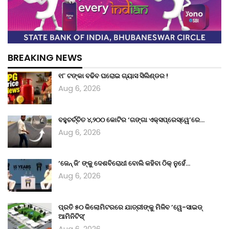
BREAKING NEWS
୧୮ ଟଙ୍କା ବଢିବ ଘରୋଇ ଗ୍ୟାସ ସିଲିଣ୍ଡର !
Aug 6, 2026
ବହୁଚର୍ଚ୍ଚିତ ୪,୨୦୦ କୋଟିର ‘ଗଙ୍ଗା ଏକ୍ସପ୍ରେସ୍‌ୱେ’ରେ…
Aug 6, 2026
‘ଜେନ୍‌ ଜି’ ଙ୍କୁ ଦେଶବିରୋଧୀ ବୋଲି କହିବା ଠିକ୍ ନୁହେଁ…
Aug 6, 2026
ପ୍ରତି ୫୦ କିଲୋମିଟରରେ ଯାତ୍ରୀଙ୍କୁ ମିଳିବ ’ୱେ-ସାଇଡ୍‌
ଆମିନିଟିସ୍‌’
Aug 6, 2026