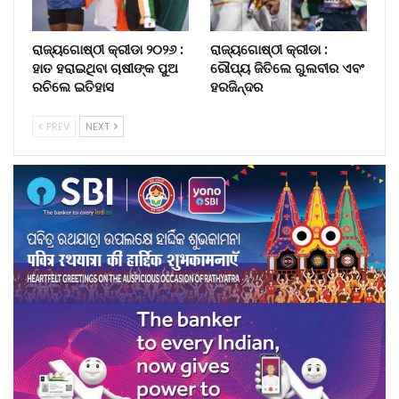
ରାଜ୍ୟଗୋଷ୍ଠୀ କ୍ରୀଡା ୨୦୨୬ :
ରାଜ୍ୟଗୋଷ୍ଠୀ କ୍ରୀଡା :
ହାତ ହରାଇଥିବା ଚାଷୀଙ୍କ ପୁଅ
ରୌପ୍ୟ ଜିତିଲେ ଗୁଲବୀର ଏବଂ
ରଚିଲେ ଇତିହାସ
ହରଜିନ୍ଦର
PREV
NEXT