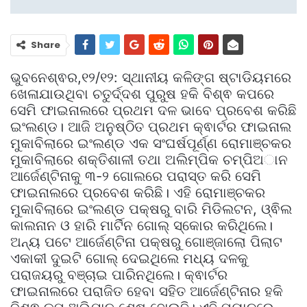
Share
ଭୁବନେଶ୍ଵର,୧୨/୧୨: ସ୍ଥାନୀୟ କଳିଙ୍ଗ ଷ୍ଟାଡିୟମରେ
ଖେଳାଯାଉଥିବା ଚତୁର୍ଦ୍ଦଶ ପୁରୁଷ ହକି ବିଶ୍ଵ କପରେ
ସେମି ଫାଇନାଲରେ ପ୍ରଥମ ଦଳ ଭାବେ ପ୍ରବେଶ କରିଛି
ଇଂଲଣ୍ଡ। ଆଜି ଅନୁଷ୍ଠିତ ପ୍ରଥମ କ୍ଵାର୍ଟର ଫାଇନାଲ
ମୁକାବିଲାରେ ଇଂଲଣ୍ଡ ଏକ ସଂଘର୍ଷପୂର୍ଣ୍ଣ ରୋମାଞ୍ଚକର
ମୁକାବିଲାରେ ଶକ୍ତିଶାଳୀ ତଥା ଅଲିମ୍ପିକ ଚମ୍ପିଅାନ
ଆର୍ଜେଣ୍ଟିନାକୁ ୩-୨ ଗୋଲରେ ପରାସ୍ତ କରି ସେମି
ଫାଇନାଲରେ ପ୍ରବେଶ କରିଛି। ଏହି ରୋମାଞ୍ଚକର
ମୁକାବିଲାରେ ଇଂଲଣ୍ଡ ପକ୍ଷରୁ ବାରି ମିଡିଲଟନ, ଓ୍ଵିଲ
କାଲନାନ ଓ ହାରି ମାର୍ଟିନ ଗୋଲ୍ ସ୍କୋର କରିଥିଲେ।
ଅନ୍ୟ ପଟେ ଆର୍ଜେଣ୍ଟିନା ପକ୍ଷରୁ ଗୋଞ୍ଜାଲୋ ପିଲାଟ
ଏକାକୀ ଦୁଇଟି ଗୋଲ୍ ଦେଇଥିଲେ ମଧ୍ୟ ଦଳକୁ
ପରାଜୟରୁ ବଞ୍ଚାଇ ପାରିନଥିଲେ। କ୍ଵାର୍ଟର
ଫାଇନାଲରେ ପରାଜିତ ହେବା ସହିତ ଆର୍ଜେଣ୍ଟିନାର ହକି