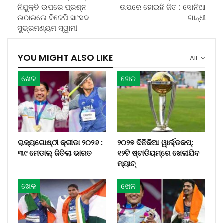
ନିଯୁକ୍ତି ଉପରେ ପ୍ରଶ୍ନ
ଉପରେ ହୋଇଛି ଜିତ : ସୋନିଆ
ଉଠାଇଲେ ବିଜେପି ସାଂସଦ
ଗାନ୍ଧୀ
ସୁଭ୍ରମଣ୍ୟମ ସ୍ୱାମୀ
YOU MIGHT ALSO LIKE
All
ଖେଳ
ଖେଳ
ରାଜ୍ୟଗୋଷ୍ଠୀ କ୍ରୀଡା ୨୦୨୬ :
୨୦୨୭ ଦିନିକିଆ ୱାର୍ଲ୍ଡକପ୍‌:
୩୯ ମେଡାଲ୍ ଜିତିଲା ଭାରତ
୧୨ଟି ଷ୍ଟାଡିୟମ୍‌ରେ ଖେଳାଯିବ
ମ୍ୟାଚ୍‌
ଖେଳ
ଖେଳ