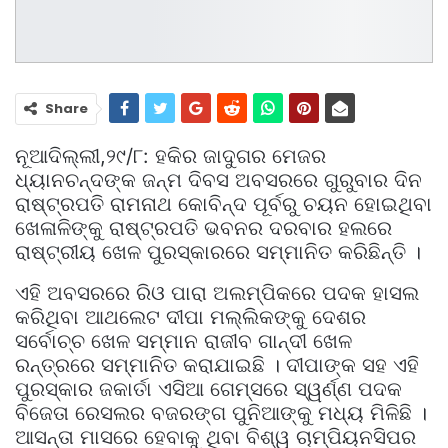
Share
ନୂଆଦିଲ୍ଲୀ,୨୯/୮: ହକିର ଜାଦୁଗର ମେଜର
ଧ୍ୟାନଚନ୍ଦଙ୍କ ଜନ୍ମ ଦିବସ ଅବସରରେ ଗୁରୁବାର ଦିନ
ରାଷ୍ଟ୍ରପତି ରାମନାଥ କୋବିନ୍ଦ ପୂର୍ବରୁ ଚୟନ ହୋଇଥିବା
ଖେଳାଳିଙ୍କୁ ରାଷ୍ଟ୍ରପତି ଭବନର ଦରବାର ହଲରେ
ରାଷ୍ଟ୍ରୀୟ ଖେଳ ପୁରସ୍କାରରେ ସମ୍ମାନିତ କରିଛିନ୍ତି ।
ଏହି ଅବସରରେ ରିଓ ପାରା ଅଲମ୍ପିକରେ ପଦକ ହାସଲ
କରିଥିବା ଆଥଲେଟ ଦୀପା ମଲ୍ଲିକଙ୍କୁ ଦେଶର
ସର୍ବୋଚ୍ଚ ଖେଳ ସମ୍ମାନ ରାଜୀବ ଗାନ୍ଦୀ ଖେଳ
ରନ୍ତ୍ରରେ ସମ୍ମାନିତ କରାଯାଇଛି । ଦୀପାଙ୍କ ସହ ଏହି
ପୁରସ୍କାର ଜକାର୍ତା ଏସିଆ ଗେମ୍ସରେ ସ୍ୱର୍ଣ୍ଣ ପଦକ
ବିଜେତା ରେସଲର ବଜରଙ୍ଗ ପୁନିଆଙ୍କୁ ମଧ୍ୟ ମିଳିଛି ।
ଆସନ୍ତା ମାସରେ ହେବାକୁ ଥିବା ବିଶ୍ୱ ଚାମ୍ପିୟନସିପର