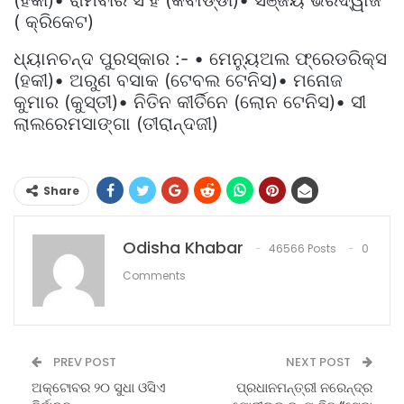
(ହକୀ)• ରାମବୀର ସିଂହ (କବାଡ୍ଡୀ)• ସଞ୍ଜୟ ଭରଦ୍ୱାଜ
( କ୍ରିକେଟ)
ଧ୍ୟାନଚନ୍ଦ ପୁରସ୍କାର :- • ମେନ୍ୟୁଅଲ ଫ୍ରେଡରିକ୍ସ
(ହକୀ)• ଅରୁଣ ବସାକ (ଟେବଲ ଟେନିସ)• ମନୋଜ
କୁମାର (କୁସ୍ତୀ)• ନିତିନ କୀର୍ତିନେ (ଲୋନ ଟେନିସ)• ସୀ
ଲାଲରେମସାଙ୍ଗା (ତୀରାନ୍ଦଜୀ)
Share
Odisha Khabar
46566 Posts
0
Comments
PREV POST
NEXT POST
ଅକ୍ଟୋବର ୨୦ ସୁଧା ଓସିଏ
ପ୍ରଧାନମନ୍ତ୍ରୀ ନରେନ୍ଦ୍ର