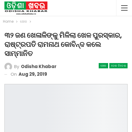
Home
ଖେଳ
୩୨ ଜଣ ଖେଳାଳିଙ୍କୁ ମିଳିଲା ଖେଳ ପୁରସ୍କାର,
ରାଷ୍ଟ୍ରପତି ରାମନାଥ କୋବିନ୍ଦ କଲେ
ସାମ୍ମାନିତ
By
Odisha Khabar
ଖେଳ
ଦେଶ ବିଦେଶ
On
Aug 29, 2019