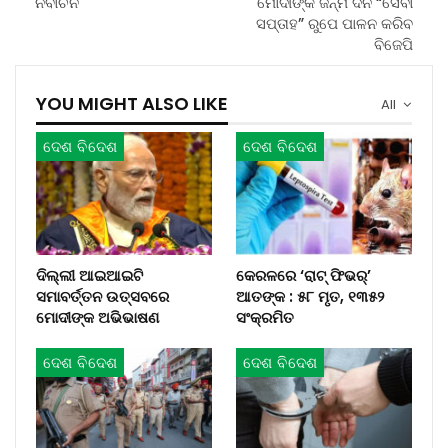
ନିର୍ବାଚନ
ମୋଦୀଙ୍କ ଜନ୍ମ ଦିନ “ସେବା
ସପ୍ତାହ” ରୁପେ ପାଳନ କରିବ
ବିଜେପି
YOU MIGHT ALSO LIKE
All
ଦେଶ ବିଦେଶ
ଦେଶ ବିଦେଶ
ଦିଲ୍ଲୀ ଆଇଆଇଟି
କେରଳରେ ‘ରାଟ୍ ଫିଭର୍’
ସମାବର୍ତ୍ତନ ଉତ୍ସବରେ
ଆତଙ୍କ : ୫୮ ମୃତ, ୧୩୫୨
ମୋଦୀଙ୍କ ଅଭିଭାଷଣ
ସଂକ୍ରମିତ
ଦେଶ ବିଦେଶ
ଦେଶ ବିଦେଶ