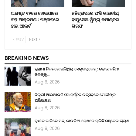
ଅଗଷ୍ଟ ୧୫ରେ ହୋଇପାରେ
ହନିଟ୍ରାପରେ ଫସି ଭାରତୀୟ
ବଡ଼ ଆକ୍ରମଣ : ପଞ୍ଜାବରେ
ବାୟୁସେନା ୱିଙ୍ଗ୍ କମାଣ୍ଡର
ହାଇ ଆଲର୍ଟ
ଗିରଫ
PREV
NEXT
BREAKING NEWS
ରାହାମା ନିକଟରେ ଚାଲିଥିଲା ସେକ୍ସ ରାକେଟ୍ : ଚଢ଼ାଉ କରି ୫
ଜଣଙ୍କୁ…
Aug 8, 2026
ଦିଲ୍ଲୀ ଆଇଆଇଟି ସମାବର୍ତ୍ତନ ଉତ୍ସବରେ ମୋଦୀଙ୍କ
ଅଭିଭାଷଣ
Aug 8, 2026
କ୍ଷୀର ଗାଡ଼ିରେ ମଦ, କାଉଡ଼ିଆ ବେଶରେ ଚାଲିଛି ଗଞ୍ଜେଇ ଚାଲାଣ
Aug 8, 2026