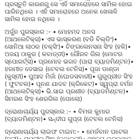
ପ୍ରସ୍ତୁତି କାରଣରୁ ସେ ଏହି ସମାରୋହରେ ସାମିଲ ହୋଇ
ପାରିନଥିଲେ । ଏହି ସମାରୋହରେ ଅନେକ ଖେଳାଳି
ସାମିଲ ହୋଇ ନଥିଲେ ।
ଅର୍ଜୁନ ପୁରସ୍କାର :- • ମୋହମଦ ଅନସ
(ଆଥଲେଟିକ୍ସ)• ଏସ ଭାସ୍କରଣ (ବଡି ବିଲ୍ଡିଂ)•
ସୋନିଆ ଲାଠର (ବକ୍ସିଂ)• ଚିଙ୍ଗଲେନସନା ସିଂହ (ହକି)•
ଅଜୟ ଠାକୁର ( କବାଡ୍ଡୀ)• ଗୌରବ ଗିଲ (ମୋଟର
ସ୍ପୋରର୍ଟ୍ସ)• ପ୍ରମୋଦ ଭଗତ (ପାରା ବ୍ୟାଡମିଣ୍ଟନ)•
ହରମୀତ ଦେସାଇ (ଟେବଲ ଟେନିସ)• ପୂଜା ଡାଣ୍ଡା
(କୁସ୍ତୀ)• ପୁଆଦ ମିର୍ଜା (ଘୋଡସବାରୀ)• ଗୁରୁପ୍ରୀତ ସିଂହ
( ଫୁଟବଲ)• ପୂନଣ ଯାଦବ (କ୍ରିକେଟ)• ସ୍ୱପ୍ରା ବର୍ମନ
(ଆଥଲେଟିକ୍ସ)• ଭି.ସାଇ ପ୍ରଣୀତ (ବ୍ୟାଡମିଣ୍ଟନ)•
ସିମରଣ ସିଂହ ଶେରଗିଲ (ପୋଲୋ)
ଦ୍ରୋଣାଚାର୍ଯ୍ୟ ପୁରସ୍କାର :- • ବିମଲ କୁମାର
(ବ୍ୟାଡମିଣ୍ଟନ)• ସନ୍ଦୀପ ଗୁପ୍ତା (ଟେବଲ ଟେନିସ)
ଦ୍ରୋଣାଚାର୍ଯ୍ୟ ଲାଇଫ ଟାଇମ:- • ମେର୍ଜବାନ ପଟେଲ