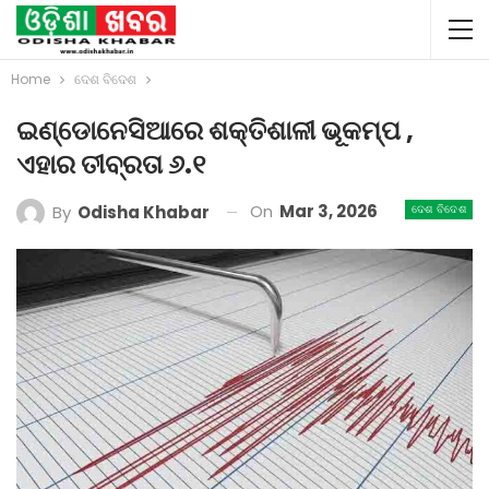
Home
ଦେଶ ବିଦେଶ
ଇଣ୍ଡୋନେସିଆରେ ଶକ୍ତିଶାଳୀ ଭୂକମ୍ପ ,
ଏହାର ତୀବ୍ରତା ୬.୧
On
Mar 3, 2026
By
Odisha Khabar
ଦେଶ ବିଦେଶ