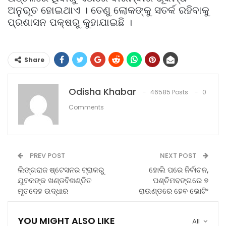
ଅନୁଭୂତ ହୋଇଥାଏ । ତେଣୁ ଲୋକଙ୍କୁ ସତର୍କ ରହିବାକୁ
ପ୍ରଶାସନ ପକ୍ଷରୁ କୁହାଯାଇଛି ।
Share
Odisha Khabar
46585 Posts
0
Comments
PREV POST
NEXT POST
ଲିଙ୍ଗରାଜ ଷ୍ଟେସନର ଟ୍ରାକରୁ
ହୋଲି ପରେ ନିର୍ବାଚନ,
ଯୁବକଙ୍କ ଖଣ୍ଡବିଖଣ୍ଡିତ
ପଶ୍ଚିମବଙ୍ଗରେ ୭
ମୃତଦେହ ଉଦ୍ଧାର
ରାଉଣ୍ଡରେ ହେବ ଭୋଟିଂ
YOU MIGHT ALSO LIKE
All