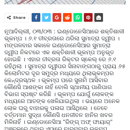
Share
ନୂଆଦିଲ୍ଲୀ, ୦୩/୦୩ : ଇଣ୍ଡୋନେସିଆରେ ଶକ୍ତିଶାଳୀ
ଭୂକମ୍ପ । ୬.୧ ତୀବ୍ରତାରେ ଥରିଲା ସୁମାତ୍ରା ଦ୍ୱୀପ ।
ମଙ୍ଗଳବାର ସକାଳେ ଇଣ୍ଡୋନେସିଆର ସୁମାତ୍ରା
ଦ୍ୱୀପ ନିକଟରେ ଏକ ଶକ୍ତିଶାଳୀ ଭୂକମ୍ପ ଅନୁଭୂତ
ହୋଇଛି । ଏହାର ତୀବ୍ରତା ରିକ୍ଟର ସ୍କେଲ୍ ରେ ୬.୧
ରହିଥିଲା । ସୁମାତ୍ରା ଦ୍ୱୀପର ସିନାବାଙ୍ଗଠାରୁ ପ୍ରାୟ ୬୫
କିଲୋମିଟର ଦୂର ସମୁଦ୍ର ମଧ୍ୟରେ ଥିଲାଭୂକମ୍ପର
କେନ୍ଦ୍ରସ୍ଥଳ । ଭୂକମ୍ପ ପରେ ସୁନାମି ଆସିବାର
କୌଣସି ଆଶଙ୍କା ନାହିଁ ବୋଲି ସ୍ଥାନୀୟ ପାଣିପାଗ
ବିଭାଗ ସ୍ପଷ୍ଟ କରିଛି । ଭୂକମ୍ପ ଯୋଗୁଁ ଲୋକଙ୍କ
ମଧ୍ୟରେ ଆତଙ୍କ ଖେଳିଯାଇଥିଲା । ଭୟରେ ଅନେକ
ଲୋକ ଘରୁ ବାହାରକୁ ପଳାଇ ଆସିଥିଲେ । ତେବେ
ବର୍ତ୍ତମାନ ସୁଦ୍ଧା କୌଣସି ଧନଜୀବନ ହାନିର ଖବର
ମିଳିନାହିଁ । ଇଣ୍ଡୋନେସିଆ “ରିଙ୍ଗ୍ ଅଫ୍ ଫାୟାର୍”
ଅଞ୍ଚଳରେ ଥିବାରୁ ଏଠାରେ ବାରମ୍ବାର ଭୂକମ୍ପ