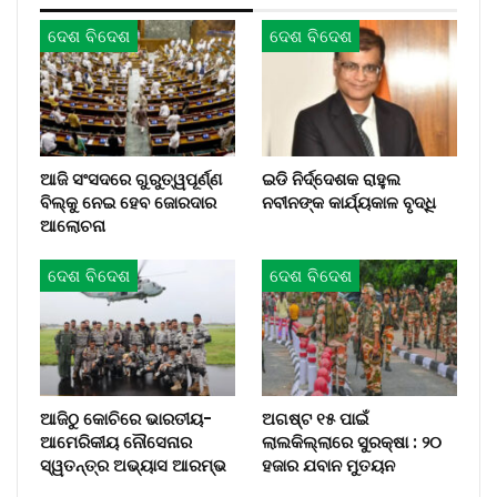
ଦେଶ ବିଦେଶ
ଦେଶ ବିଦେଶ
ଆଜି ସଂସଦରେ ଗୁରୁତ୍ୱପୂର୍ଣ୍ଣ
ଇଡି ନିର୍ଦ୍ଦେଶକ ରାହୁଲ
ବିଲ୍‌କୁ ନେଇ ହେବ ଜୋରଦାର
ନବୀନଙ୍କ କାର୍ଯ୍ୟକାଳ ବୃଦ୍ଧି
ଆଲୋଚନା
ଦେଶ ବିଦେଶ
ଦେଶ ବିଦେଶ
ଆଜିଠୁ କୋଚିରେ ଭାରତୀୟ-
ଅଗଷ୍ଟ ୧୫ ପାଇଁ
ଆମେରିକୀୟ ନୌସେନାର
ଲାଲକିଲ୍ଲାରେ ସୁରକ୍ଷା : ୨୦
ସ୍ୱତନ୍ତ୍ର ଅଭ୍ୟାସ ଆରମ୍ଭ
ହଜାର ଯବାନ ମୁତୟନ