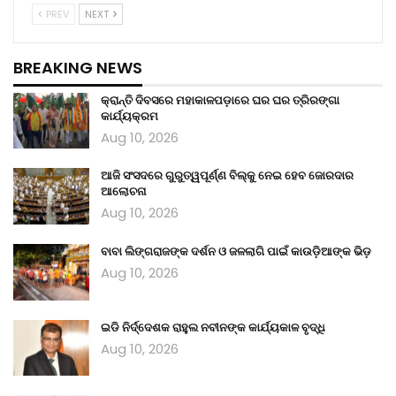
PREV
NEXT
BREAKING NEWS
କ୍ରାନ୍ତି ଦିବସରେ ମହାକାଳପଡ଼ାରେ ଘର ଘର ତ୍ରିରଙ୍ଗା
କାର୍ଯ୍ୟକ୍ରମ
Aug 10, 2026
ଆଜି ସଂସଦରେ ଗୁରୁତ୍ୱପୂର୍ଣ୍ଣ ବିଲ୍‌କୁ ନେଇ ହେବ ଜୋରଦାର
ଆଲୋଚନା
Aug 10, 2026
ବାବା ଲିଙ୍ଗରାଜଙ୍କ ଦର୍ଶନ ଓ ଜଳଲାଗି ପାଇଁ କାଉଡ଼ିଆଙ୍କ ଭିଡ଼
Aug 10, 2026
ଇଡି ନିର୍ଦ୍ଦେଶକ ରାହୁଲ ନବୀନଙ୍କ କାର୍ଯ୍ୟକାଳ ବୃଦ୍ଧି
Aug 10, 2026