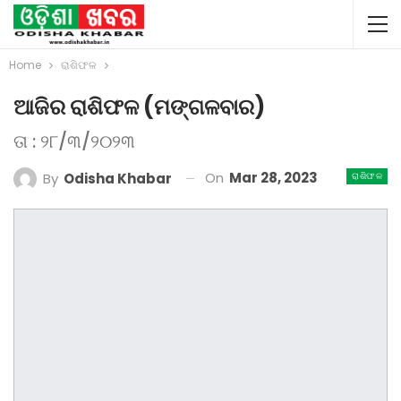
Home
ରାଶିଫଳ
ଆଜିର ରାଶିଫଳ (ମଙ୍ଗଳବାର)
ତା : ୨୮/୩/୨୦୨୩
On
Mar 28, 2023
By
Odisha Khabar
ରାଶିଫଳ