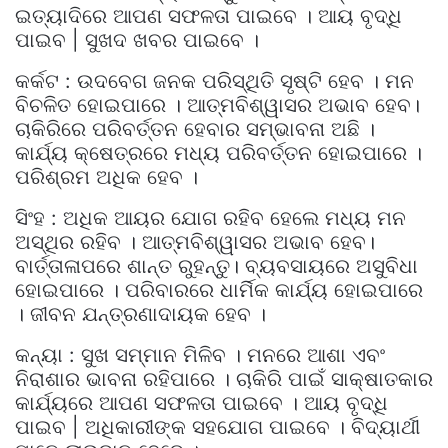
ଇତ୍ୟାଦିରେ ଆପଣ ସଫଳତା ପାଇବେ । ଆୟ ବୃଦ୍ଧି
ପାଇବ | ସୁଖଦ ଖବର ପାଇବେ ।
କର୍କଟ : ଉଦବେଗ ଜନକ ପରିସ୍ଥିତି ସୃଷ୍ଟି ହେବ । ମନ
ବିଚଳିତ ହୋଇପାରେ । ଆତ୍ମବିଶ୍ୱାସର ଅଭାବ ହେବ।
ଚାକିରିରେ ପରିବର୍ତ୍ତନ ହେବାର ସମ୍ଭାବନା ଅଛି ।
କାର୍ଯ୍ୟ କ୍ଷେତ୍ରରେ ମଧ୍ୟ ପରିବର୍ତ୍ତନ ହୋଇପାରେ ।
ପରିଶ୍ରମ ଅଧିକ ହେବ ।
ସିଂହ : ଅଧିକ ଆୟର ଯୋଗ ରହିବ ହେଲେ ମଧ୍ୟ ମନ
ଅସ୍ଥିର ରହିବ । ଆତ୍ମବିଶ୍ୱାସର ଅଭାବ ହେବ।
ବାର୍ତ୍ତାଳାପରେ ଶାନ୍ତ ରୁହନ୍ତୁ। ବ୍ୟବସାୟରେ ଅସୁବିଧା
ହୋଇପାରେ । ପରିବାରରେ ଧାର୍ମିକ କାର୍ଯ୍ୟ ହୋଇପାରେ
। ଜୀବନ ଯନ୍ତ୍ରଣାଦାୟକ ହେବ ।
କନ୍ୟା : ସୁଖ ସମ୍ମାନ ମିଳିବ । ମନରେ ଆଶା ଏବଂ
ନିରାଶାର ଭାବନା ରହିପାରେ । ଚାକିରି ପାଇଁ ସାକ୍ଷାତକାର
କାର୍ଯ୍ୟରେ ଆପଣ ସଫଳତା ପାଇବେ । ଆୟ ବୃଦ୍ଧି
ପାଇବ | ଅଧିକାରୀଙ୍କ ସହଯୋଗ ପାଇବେ । ବିଦ୍ୟାର୍ଥୀ