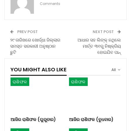
Comments
PREV POST
NEXT POST
୨୯ ତାରିଖରେ ଖୋର୍ଦ୍ଧା ଜିଲ୍ଲାର
ଆଧାର ସହ ଲିଙ୍କ୍ ନଥିଲେ
ସମସ୍ତ ସରକାରୀ ଅନୁଷ୍ଠାନ
ମାର୍ଚ୍ଚ ୩୧ରୁ ନିଷ୍କ୍ରିୟ
ଛୁଟି
ହୋଇଯିବ ପାନ୍
YOU MIGHT ALSO LIKE
All
ରାଶିଫଳ
ରାଶିଫଳ
ଆଜିର ରାଶିଫଳ (ଗୁରୁବାର)
ଆଜିର ରାଶିଫଳ (ବୁଧବାର)