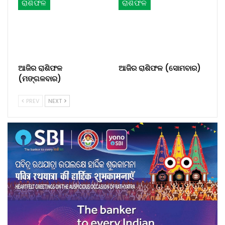
ରାଶିଫଳ
ରାଶିଫଳ
ଆଜିର ରାଶିଫଳ
ଆଜିର ରାଶିଫଳ (ସୋମବାର)
(ମଙ୍ଗଳବାର)
PREV
NEXT