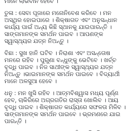
ମାନେ ଲାଭବାନ ହେବେ ।
ତୁଳା : ସେବା ପୂଜାରେ ମନୋନିବେଶ କରିବେ । ମନ
ଅସ୍ଥିର ହୋଇପାରେ । ଶିକ୍ଷାଗତ ଏବଂ ଅନୁସନ୍ଧାନ
କାର୍ଯ୍ୟ ପାଇଁ ଅନ୍ୟ କିଛି ସ୍ଥାନକୁ ଯାଇପାରନ୍ତି ।
ସାଙ୍ଗମାନଙ୍କ ସମର୍ଥନ ପାଇବ । ଆପଣଙ୍କ
ସ୍ୱାସ୍ଥ୍ୟର ଯତ୍ନ ନିଅନ୍ତୁ ।
ବିଛା : ସୁଖ ହାନି ଘଟିବ । ନିରାଶା ଏବଂ ଅସନ୍ତୋଷ
ମନରେ ରହିବ । ପୁରୁଣା ବନ୍ଧୁଙ୍କୁ ଭେଟିବେ । ଖର୍ଚ୍ଚ
ବୃଦ୍ଧି ପାଇବ । ନିଜ ସାଥୀଙ୍କ ସ୍ୱାସ୍ଥ୍ୟର ଯତ୍ନ
ନିଅନ୍ତୁ ।ଭାଇମାନଙ୍କ ସମର୍ଥନ ପାଇବେ । ବିଦ୍ୟାର୍ଥୀ
ମାନେ ଅଳସୁଆ ହେବେ ।
ଧନୁ : ମନ ଖୁସି ରହିବ । ଆତ୍ମବିଶ୍ୱାସ ମଧ୍ୟ ପୂର୍ଣ୍ଣ
ହେବ, ଚାକିରିରେ ଅଗ୍ରଗତିର ରାସ୍ତା ଖୋଲିବ । ଆୟ
ବୃଦ୍ଧି ପାଇବ । ଶିକ୍ଷାଗତ କାର୍ଯ୍ୟରେ ସଫଳତା ମିଳିବ ।
ସାଙ୍ଗମାନଙ୍କ ସମର୍ଥନ ପାଇବେ । ଭ୍ରମଣରେ ଯାଇ
ପାରନ୍ତି ।