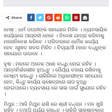
Share
ମେଷ : ଧର୍ମ ପତ୍ନୀଙ୍କ ସହଯୋଗ ମିଳିବ । ବ୍ୟବସାୟିକ
କାର୍ଯ୍ୟରେ ଆଗ୍ରହୀ ହେବେ । ବିଦେଶ ଯାତ୍ରା କରିବାକୁ
ମନୋନିବେଶ କରିବେ । ପରିବାରରେ ଧାର୍ମିକ କାର୍ଯ୍ୟ
ହେବ ।ସୁଖଦ ଖବର ମିଳିବ । ବିଦ୍ୟାର୍ଥୀ ମାନେ ବନ୍ଧୁଙ୍କ
ସହଯୋଗ ପାଇବେ ।
ବୃଷ : ମନରେ ଅନେକ ଆଶା ବାନ୍ଧି ହୋଇ ରହିବ ।
ଆତ୍ମନିର୍ଭରଶୀଳ ହୁଅନ୍ତୁ । ଧୈର୍ଯ୍ୟ ବଜାୟ ରଖିବାକୁ
ଚେଷ୍ଟା କରନ୍ତୁ । ଚାକିରିରେ ଅଧିକାରୀଙ୍କ ସହଯୋଗ
ହେବ, କିନ୍ତୁ କାର୍ଯ୍ୟ କ୍ଷେତ୍ରରେ ଚାପ ବୃଦ୍ଧି
ହୋଇପାରେ। ବ୍ୟବସାୟ ରେ ଲାଭ ପାଇଁ ସୁଯୋଗ ରହିବ
।
ମିଥୁନ : ଆଜି ମିଥୁନ ରାଶି ରେ ଶ୍ରୀ ଚନ୍ଦ୍ର । ମନ ଖୁସି
ରହିବ । ତଥାପି ଧର୍ଯ୍ୟ ରଖନ୍ତୁ । ଚାକିରି ସାକ୍ଷାତକାର