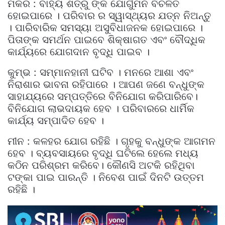
ମକର : ବାହ୍ୟ ଶତ୍ରୁ ଙ୍କ ଯୋଗୁଁମନ ବିଚଳିତ
ହୋଇପାରେ । ପରିବାର ର ସ୍ୱାସ୍ଥ୍ୟର ଯତ୍ନ ନିଅନ୍ତୁ
। ପାରିବାରିକ ସମସ୍ୟା ଅସୁବିଧାଜନକ ହୋଇପାରେ ।
ପିତାଙ୍କ ସମର୍ଥନ ପାଇବେ ଶିକ୍ଷାଗତ ଏବଂ ବୌଦ୍ଧିକ
କାର୍ଯ୍ୟରେ ଯୋଗଦାନ ବୃଦ୍ଧି ପାଇବ ।
କୁମ୍ଭ : ସମ୍ମାନହାନୀ ଘଟିବ । ମନରେ ଆଶା ଏବଂ
ନିରାଶାର ଭାବନା ରହିପାରେ । ଆପଣ ଜଣେ ବନ୍ଧୁଙ୍କ
ସାହାଯ୍ୟରେ ସମ୍ପତ୍ତିରେ ବିନିଯୋଗ କରିପାରିବେ।
ବିନିଯୋଗ ଲାଭଦାୟକ ହେବ । ପରିବାରରେ ଧାର୍ମିକ
କାର୍ଯ୍ୟ ସମ୍ପାଦିତ ହେବ ।
ମୀନ : କଳହର ଯୋଗ ରହିଛି । ଗୃହକୁ ବନ୍ଧୁଙ୍କ ଆଗମନ
ହେବ । ବ୍ୟବସାୟରେ ବୃଦ୍ଧି ଘଟିଲେ ହେଲେ ମଧ୍ୟ
କଠିନ ପରିଶ୍ରମ କରିବେ। କୌଣସି ଅଟକି ରହିଥିବା
ଟଙ୍କା ପାଇ ପାରନ୍ତି । ନିବେଶ ପାଇଁ ଦିନଟି ଉତ୍ତମ
ରହିଛି ।