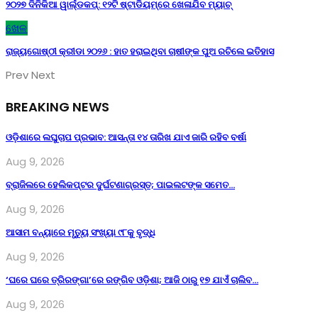
୨୦୨୭ ଦିନିକିଆ ୱାର୍ଲ୍ଡକପ୍‌: ୧୨ଟି ଷ୍ଟାଡିୟମ୍‌ରେ ଖେଳାଯିବ ମ୍ୟାଚ୍‌
ଖେଳ
ରାଜ୍ୟଗୋଷ୍ଠୀ କ୍ରୀଡା ୨୦୨୬ : ହାତ ହରାଇଥିବା ଚାଷୀଙ୍କ ପୁଅ ରଚିଲେ ଇତିହାସ
Prev
Next
BREAKING NEWS
ଓଡ଼ିଶାରେ ଲଘୁଚାପ ପ୍ରଭାବ: ଆସନ୍ତା ୧୪ ତାରିଖ ଯାଏ ଜାରି ରହିବ ବର୍ଷା
Aug 9, 2026
ବ୍ରାଜିଲରେ ହେଲିକପ୍ଟର ଦୁର୍ଘଟଣାଗ୍ରସ୍ତ; ପାଇଲଟଙ୍କ ସମେତ…
Aug 9, 2026
ଆସାମ ବନ୍ୟାରେ ମୃତ୍ୟୁ ସଂଖ୍ୟା ୯୮କୁ ବୃଦ୍ଧି
Aug 9, 2026
‘ଘରେ ଘରେ ତ୍ରିରଙ୍ଗା’ରେ ରଙ୍ଗିବ ଓଡ଼ିଶା; ଆଜି ଠାରୁ ୧୭ ଯାଏଁ ଚାଲିବ…
Aug 9, 2026