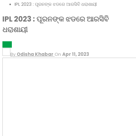
IPL 2023 : ପୂରନଙ୍କ ଝଡରେ ଆରସିବି ଧରାଶାୟୀ
IPL 2023 : ପୂରନଙ୍କ ଝଡରେ ଆରସିବି
ଧରାଶାୟୀ
ଖେଳ
By
Odisha Khabar
On
Apr 11, 2023