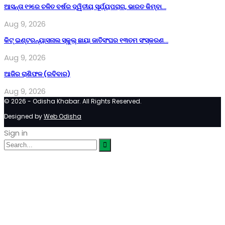
ଆସନ୍ତା ୧୨ରେ ଚଳିତ ବର୍ଷର ଦ୍ୱିତୀୟ ସୂର୍ଯ୍ୟପରାଗ, ଭାରତ କିମ୍ବା…
Aug 9, 2026
କିଟ୍ ଇଣ୍ଟରନ୍ୟାସନାଲ ସ୍କୁଲ୍‍ ଛାୟା ଜାତିସଂଘର ୧୩ତମ ସଂସ୍କରଣ…
Aug 9, 2026
ଆଜିର ରାଶିଫଳ (ରବିବାର)
Aug 9, 2026
© 2026 - Odisha Khabar. All Rights Reserved.
Designed by
Web Odisha
Sign in