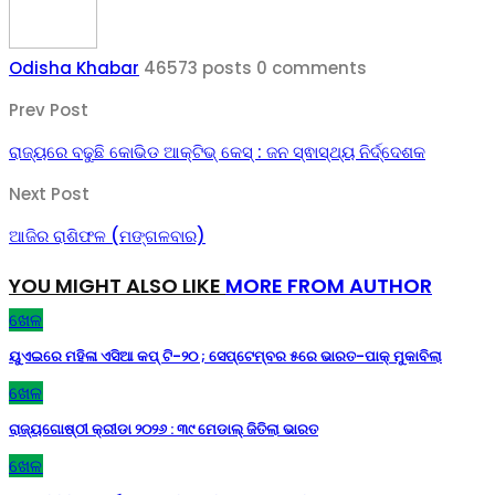
Odisha Khabar
46573 posts
0 comments
Prev Post
ରାଜ୍ୟରେ ବଢୁଛି କୋଭିଡ ଆକ୍ଟିଭ୍ କେସ୍ : ଜନ ସ୍ଵାସ୍ଥ୍ୟ ନିର୍ଦ୍ଦେଶକ
Next Post
ଆଜିର ରାଶିଫଳ (ମଙ୍ଗଳବାର)
YOU MIGHT ALSO LIKE
MORE FROM AUTHOR
ଖେଳ
ୟୁଏଇରେ ମହିଳା ଏସିଆ କପ୍‌ ଟି-୨୦ ; ସେପ୍ଟେମ୍ବର ୫ରେ ଭାରତ-ପାକ୍‌ ମୁକାବିଲା
ଖେଳ
ରାଜ୍ୟଗୋଷ୍ଠୀ କ୍ରୀଡା ୨୦୨୬ : ୩୯ ମେଡାଲ୍ ଜିତିଲା ଭାରତ
ଖେଳ