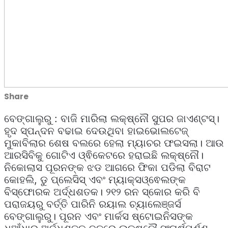
Share
ବେଙ୍ଗାଲୁରୁ : ବାଜି ମାରିଲା ଲକ୍ଷ୍ନୌ ସୁପର ଜାଏଣ୍ଟସ୍।
ହୃଦ ସ୍ପନ୍ଦନ ବଢାଇ ଦେଉଥିବା ହାଇଭୋଲଟେଜ୍
ମୁକାବିଲାର ଶେଷ ବଲରେ ହେଲା ମ୍ୟାଚର ଫଇସଲା। ଆଉ
ଆରସିବିକୁ ଗୋଟିଏ ଓ୍ଵିକେଟରେ ହରାଇଛି ଲକ୍ଷ୍ନୌ।
ନିକୋଲାସ ପୂରନଙ୍କ ଝଡ ଆଗରେ ଫିକା ପଡିଲା ବିରାଟ
କୋହଲି, ଡୁ ପ୍ଲେସିସ୍ ଏବଂ ମ୍ୟାକ୍ସଓ୍ଵେଲଙ୍କ
ବିସ୍ଫୋରକ ଅର୍ଦ୍ଧଶତକ। ୨୧୨ ରନ ସ୍କୋର କରି ବି
ପରାଜୟରୁ ବର୍ତ୍ତି ପାରିନି ରୟାଲ ଚ୍ୟାଲେଞ୍ଜର୍ସ
ବେଙ୍ଗାଲୁରୁ। ପୂରନ ଏବଂ ମାର୍କସ ଷ୍ଟୋଇନିସଙ୍କ