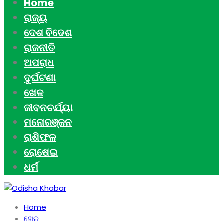
Home
ରାଜ୍ୟ
ଦେଶ ବିଦେଶ
ରାଜନୀତି
ଅପରାଧ
ଦୁର୍ଘଟଣା
ଖେଳ
ଜୀବନଚର୍ଯ୍ୟା
ମନୋରଞ୍ଜନ
ରାଶିଫଳ
ରୋଷେଇ
ଧର୍ମ
Home
ଖେଳ