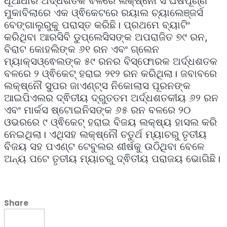
ଧୂଆଁଧାର ଅର୍ଦ୍ଧଶତକ ବଳରେ ଲକ୍ଷ୍ନୌ ସଂଘର୍ଷପୂର୍ଣ୍ଣ
ମୁକାବିଲାରେ ଏକ ଓ୍ଵିକେଟରେ ରୟାଲ ଚ୍ୟାଲେଞ୍ଜର୍ସ
ବେଙ୍ଗାଲୁରୁକୁ ପରାସ୍ତ କରିଛି। ପ୍ରଥମେ ବ୍ୟାଟିଂ
କରିଥିବା ଆରସିବି ଡୁପ୍ଲେସିସଙ୍କ ଅପରାଜିତ ୭୯ ରନ,
ବିରାଟ କୋହଲିଙ୍କ ୬୧ ରନ ଏବଂ ଗ୍ଲେନ
ମ୍ୟାକ୍ସଓ୍ଵେଲଙ୍କ ୫୯ ରନର ବିସ୍ଫୋରକ ଅର୍ଦ୍ଧଶତକ
ବଳରେ ୨ ଓ୍ଵିକେଟ୍ ହରାଇ ୨୧୨ ରନ କରିଥିଲା। ଜବାବରେ
ଲକ୍ଷ୍ନୌ ସୁପର ଜାଏଣ୍ଟ୍ସ ନିକୋଲାସ ପୂରନଙ୍କ
ଆଇପିଏଲର ଦ୍ଵିତୀୟ ଦ୍ରୁତତମ ଅର୍ଦ୍ଧଶତକୀୟ ୬୨ ରନ
ଏବଂ ମାର୍କସ ଷ୍ଟୋଇନିସଙ୍କ ୬୫ ରନ ବଳରେ ୨୦
ଓଭରରେ ୯ ଓ୍ଵିକେଟ୍ ହରାଇ ବିଜୟ ଲକ୍ଷ୍ୟ ହାସଲ କରି
ନେଇଥିଲା। ଏଥିସହ ଲକ୍ଷ୍ନୌ ଚତୁର୍ଥ ମ୍ୟାଚରୁ ତୃତୀୟ
ବିଜୟ ସହ ପଏଣ୍ଟ ଟେବୁଲର ଶୀର୍ଷକୁ ଉଠିଥିବା ବେଳେ
ଅନ୍ୟ ପଟେ ତୃତୀୟ ମ୍ୟାଚରୁ ଦ୍ଵିତୀୟ ପରାଜୟ ଭୋଗିଛି।
Share