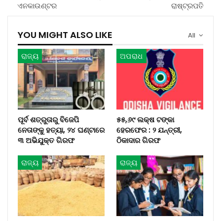
ଏନକାଉଣ୍ଟର
ରାଷ୍ଟ୍ରପତି
YOU MIGHT ALSO LIKE
All
ରାଜ୍ୟ
ଅପରାଧ
ପୂର୍ବ ଶତ୍ରୁତାରୁ ବିଜେପି
୫୫,୬୯ ଲକ୍ଷ ଟଙ୍କା
ନେତାଙ୍କୁ ହତ୍ୟା, ୨୪ ଘଣ୍ଟାରେ
ହେରଫେର : ୨ ଯନ୍ତ୍ରୀ,
୩ ଅଭିଯୁକ୍ତ ଗିରଫ
ଠିକାଦାର ଗିରଫ
ରାଜ୍ୟ
ରାଜ୍ୟ