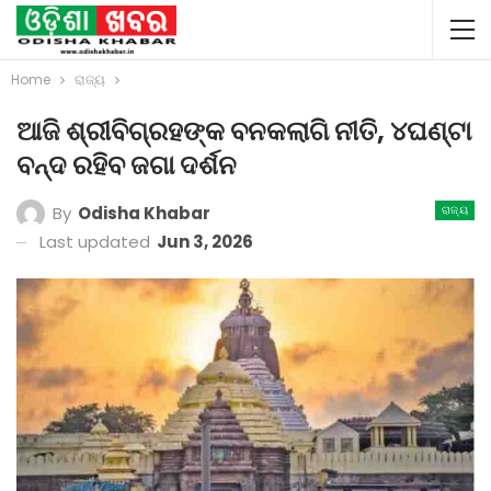
Home
ରାଜ୍ୟ
ଆଜି ଶ୍ରୀବିଗ୍ରହଙ୍କ ବନକଲାଗି ନୀତି, ୪ଘଣ୍ଟା
ବନ୍ଦ ରହିବ ଜଗା ଦର୍ଶନ
By
Odisha Khabar
ରାଜ୍ୟ
Last updated
Jun 3, 2026