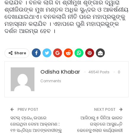
କରାଯିବ । ବନକ ଲାଗି ବା ଶ୍ରୀମୁଖ ଶୃଙ୍ଗାର ଦ୍ୱାରା
ଶ୍ରୀଜିଉଙ୍କ ମୁଖ ମଣ୍ତଳ ଅଧିକ ସୁନ୍ଦର ଓ ଆକର୍ଷଣୀୟ
ଦେଖାଯାଇଥାଏ। ବନକଲାଗି ନୀତି ପରେ ମହାପ୍ରଭୁଙ୍କୁ
ମହାସ୍ନାନ କରାଯିବ । ଏହାପରେ ପୁଣି ମହାପ୍ରଭୁଙ୍କ
ଦର୍ଶନ ଆରମ୍ଭ ହେବ ।
Share
Odisha Khabar
46541 Posts
0
Comments
PREV POST
NEXT POST
ସଟଲ୍ ଟ୍ରେନ୍ ଉପରେ
ଆଜିଠାରୁ ୫ ଦିନିଆ ଭାରତ
ହୋଇଥିବା ବୋମା ଆକ୍ରମଣ :
ଗସ୍ତରେ ଆସୁଛନ୍ତି
୧୭ ସନ୍ଦିଗ୍ଧ ଆତଙ୍କବାଦୀଙ୍କୁ
ଭେନେଜୁଏଲାର କାର୍ଯ୍ୟକାରୀ