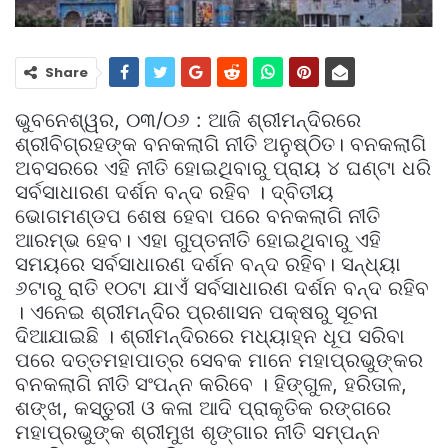
Share
ଭୁବନେଶ୍ୱର, ୦୩/୦୬ : ଆଜି ଶ୍ରୀମନ୍ଦିରରେ
ଶ୍ରୀବିଗ୍ରହଙ୍କ ବନକଲାଗି ନୀତି ଅନୁଷ୍ଠିତ। ବନକଲାଗି
ଅବସରରେ ଏହି ନୀତି ହୋଇଥିବାରୁ ପ୍ରାୟ ୪ ଘଣ୍ଟା ଧରି
ସର୍ବସାଧାରଣ ଦର୍ଶନ ବନ୍ଦ ରହିବ । ଦ୍ବିତୀୟ
ଭୋଗମଣ୍ଡପ ଶେଷ ହେବା ପରେ ବନକଲାଗି ନୀତି
ଆରମ୍ଭ ହେବ। ଏହା ଗୁପ୍ତନୀତି ହୋଇଥିବାରୁ ଏହି
ସମୟରେ ସର୍ବସାଧାରଣ ଦର୍ଶନ ବନ୍ଦ ରହିବ। ସନ୍ଧ୍ୟା
୬ଟାରୁ ରାତି ୧୦ଟା ଯାଏଁ ସର୍ବସାଧାରଣ ଦର୍ଶନ ବନ୍ଦ ରହିବ
। ଏନେଇ ଶ୍ରୀମନ୍ଦିର ପ୍ରଶାସନ ପକ୍ଷରୁ ସୂଚନା
ଦିଆଯାଇଛି । ଶ୍ରୀମନ୍ଦିରରେ ମଧ୍ୟାହ୍ନ ଧୂପ ସରିବା
ପରେ ଦତ୍ତମହାପାତ୍ର ସେବକ ମାନେ ମହାପ୍ରଭୁଙ୍କର
ବନକଲାଗି ନୀତି ସଂପନ୍ନ କରିବେ । ହିଙ୍ଗୁଳ, ହରିତାଳ,
ଶଙ୍ଖ, କସ୍ତୁରୀ ଓ କଳା ଆଦି ପ୍ରାକୃତିକ ରଙ୍ଗରେ
ମହାପ୍ରଭୁଙ୍କ ଶ୍ରୀମୁଖ ଶୃଙ୍ଗାର ନୀତି ସମ୍ପନ୍ନ