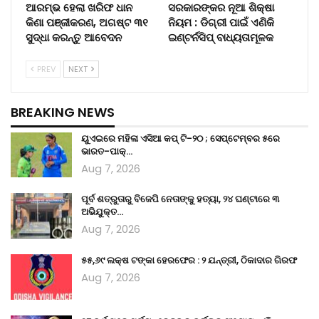
ଆରମ୍ଭ ହେଲା ଖରିଫ ଧାନ
ସରକାରଙ୍କର ନୂଆ ଶିକ୍ଷା
କିଣା ପଞ୍ଜୀକରଣ, ଅଗଷ୍ଟ ୩୧
ନିୟମ : ଡିଗ୍ରୀ ପାଇଁ ଏଣିକି
ସୁଦ୍ଧା କରନ୍ତୁ ଆବେଦନ
ଇଣ୍ଟର୍ନସିପ୍ ବାଧ୍ୟତାମୂଳକ
PREV
NEXT
BREAKING NEWS
ୟୁଏଇରେ ମହିଳା ଏସିଆ କପ୍‌ ଟି-୨୦ ; ସେପ୍ଟେମ୍ବର ୫ରେ
ଭାରତ-ପାକ୍‌…
Aug 7, 2026
ପୂର୍ବ ଶତ୍ରୁତାରୁ ବିଜେପି ନେତାଙ୍କୁ ହତ୍ୟା, ୨୪ ଘଣ୍ଟାରେ ୩
ଅଭିଯୁକ୍ତ…
Aug 7, 2026
୫୫,୬୯ ଲକ୍ଷ ଟଙ୍କା ହେରଫେର : ୨ ଯନ୍ତ୍ରୀ, ଠିକାଦାର ଗିରଫ
Aug 7, 2026