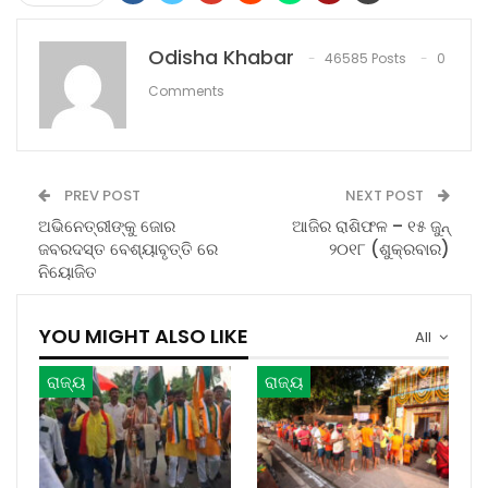
Odisha Khabar
46585 Posts
0
Comments
PREV POST
NEXT POST
ଅଭିନେତ୍ରୀଙ୍କୁ ଜୋର
ଆଜିର ରାଶିଫଳ – ୧୫ ଜୁନ୍
ଜବରଦସ୍ତ ବେଶ୍ୟାବୃତ୍ତି ରେ
୨୦୧୮ (ଶୁକ୍ରବାର)
ନିୟୋଜିତ
YOU MIGHT ALSO LIKE
All
ରାଜ୍ୟ
ରାଜ୍ୟ