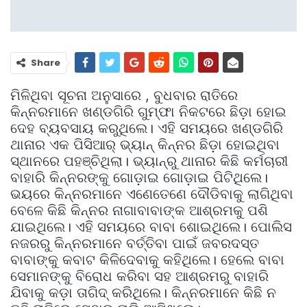
Share
ମିଳିଥିବା ସୂଚନା ଅନୁସାରେ , ବୁଧବାର ରାତିରେ
କିନ୍ନରମାନେ ଖଣ୍ଡଗିରି ଗୁମ୍ଫା ନିକଟରେ ଛିଡ଼ା ହୋଇ
ଦେହ ବ୍ୟବସାୟ କରୁଥିଲେ। ଏହି ସମୟରେ ଖଣ୍ଡଗିରି
ଥାନାର ଏକ ପିସିଆର୍‌ ଭ୍ୟାନ୍‌ କିନ୍ନର ଛିଡ଼ା ହୋଇଥିବା
ସ୍ଥାନରେ ପହଞ୍ଚିଥିଲା। ଭ୍ୟାନ୍‌ରୁ ଥାନାର କିଛି କର୍ମଚାରୀ
ବାହାରି କିନ୍ନରଙ୍କୁ ଗୋଡ଼ାଇ ଗୋଡ଼ାଇ ପିଟିଥିଲେ।
ଭୟରେ କିନ୍ନରମାନେ ଏଣେତେଣେ ଦୌଡିବାକୁ ଲାଗିଥିବା
ବେଳେ କିଛି କିନ୍ନର ନାଗାବାବାଙ୍କ ଆଶ୍ରମକୁ ପଶି
ଯାଇଥିଲେ। ଏହି ସମୟରେ ବାବା ଶୋଇଥିଲେ। ପୋଲିସ
ନଜରରୁ କିନ୍ନରମାନେ ବର୍ତ୍ତିବା ପାଇଁ ଜବରଦସ୍ତ
ବାବାଙ୍କୁ କବାଟ କିଳିଦେବାକୁ କହିଥିଲେ। ହେଲେ ବାବା
ସେମାନଙ୍କୁ ବିରୋଧ କରିବା ସହ ଆଶ୍ରମରୁ ବାହାରି
ଯିବାକୁ କଡ଼ା ତାଗିଦ୍‌ କରିଥିଲେ। କିନ୍ନରମାନେ କିଛି ନ