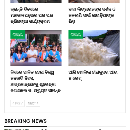
କ୍ରାନ୍ତି ଦିବସରେ
ବାବା ଲିଙ୍ଗରାଜଙ୍କ ଦର୍ଶନ ଓ
ମହାକାଳପଡ଼ାରେ ଘର ଘର
ଜଳଲାଗି ପାଇଁ କାଉଡ଼ିଆଙ୍କ
ତ୍ରିରଙ୍ଗା କାର୍ଯ୍ୟକ୍ରମ
ଭିଡ଼
ରାଜ୍ୟ
ରାଜ୍ୟ
କିସରେ ପାଳିତ ହେଲା ବିଶ୍ୱ
ଆଜି ଖୋଲିଲା ହୀରାକୁଦର ଆଉ
ଜନଜାତି ଦିବସ,
୪ ଗେଟ୍
ଛାତ୍ରଛାତ୍ରୀଙ୍କୁ ଶୁଭେଚ୍ଛା
ଜଣାଇଲେ ଡ. ଅଚ୍ୟୁତ ସାମନ୍ତ
PREV
NEXT
BREAKING NEWS