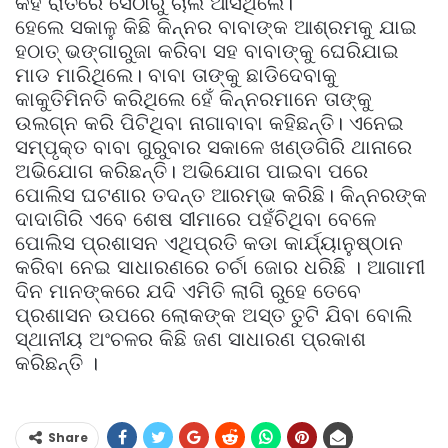
କହି ରାତିରେ ସେଠାରୁ ଚାଲି ଆସିଥିଲେ।
ହେଲେ ସକାଳୁ କିଛି କିନ୍ନର ବାବାଙ୍କ ଆଶ୍ରମକୁ ଯାଇ
ହଠାତ୍‌ ଭଙ୍ଗାରୁଜା କରିବା ସହ ବାବାଙ୍କୁ ଘେରିଯାଇ
ମାଡ ମାରିଥିଲେ। ବାବା ତାଙ୍କୁ ଛାଡିଦେବାକୁ
କାକୁତିମିନତି କରିଥିଲେ ହେଁ କିନ୍ନରମାନେ ତାଙ୍କୁ
ଉଲଗ୍ନ କରି ପିଟିଥିବା ନାଗାବାବା କହିଛନ୍ତି। ଏନେଇ
ସମ୍ପୃକ୍ତ ବାବା ଗୁରୁବାର ସକାଳେ ଖଣ୍ଡଗିରି ଥାନାରେ
ଅଭିଯୋଗ କରିଛନ୍ତି। ଅଭିଯୋଗ ପାଇବା ପରେ
ପୋଲିସ ଘଟଣାର ତଦନ୍ତ ଆରମ୍ଭ କରିଛି। କିନ୍ନରଙ୍କ
ଦାଦାଗିରି ଏବେ ଶେଷ ସୀମାରେ ପହଁଚିଥିବା ବେଳେ
ପୋଲିସ ପ୍ରଶାସନ ଏଥିପ୍ରତି କଡା କାର୍ଯ୍ୟାନୁଷ୍ଠାନ
କରିବା ନେଇ ସାଧାରଣରେ ଚର୍ଚା ଜୋର ଧରିଛି । ଆଗାମୀ
ଦିନ ମାନଙ୍କରେ ଯଦି ଏମିତି ଲାଗି ରୁହେ ତେବେ
ପ୍ରଶାସନ ଉପରେ ଲୋକଙ୍କ ଅସ୍ତ ତୁଟି ଯିବା ବୋଲି
ସ୍ଥାନୀୟ ଅଂଚଳର କିଛି ଜଣ ସାଧାରଣ ପ୍ରକାଶ
କରିଛନ୍ତି ।
Share