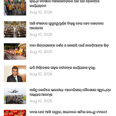
କ୍ରାନ୍ତି ଦିବସରେ ମହାକାଳପଡ଼ାରେ ଘର ଘର ତ୍ରିରଙ୍ଗା
କାର୍ଯ୍ୟକ୍ରମ
Aug 10, 2026
ଆଜି ସଂସଦରେ ଗୁରୁତ୍ୱପୂର୍ଣ୍ଣ ବିଲ୍‌କୁ ନେଇ ହେବ ଜୋରଦାର
ଆଲୋଚନା
Aug 10, 2026
ବାବା ଲିଙ୍ଗରାଜଙ୍କ ଦର୍ଶନ ଓ ଜଳଲାଗି ପାଇଁ କାଉଡ଼ିଆଙ୍କ ଭିଡ଼
Aug 10, 2026
ଇଡି ନିର୍ଦ୍ଦେଶକ ରାହୁଲ ନବୀନଙ୍କ କାର୍ଯ୍ୟକାଳ ବୃଦ୍ଧି
Aug 10, 2026
ଆଜିଠୁ କୋଚିରେ ଭାରତୀୟ-ଆମେରିକୀୟ ନୌସେନାର ସ୍ୱତନ୍ତ୍ର
ଅଭ୍ୟାସ ଆରମ୍ଭ
Aug 10, 2026
ଡବଲ ହେବ ଆଖି ପାୱାର, ଖାଇବାରେ ସାମିଲ କରନ୍ତୁ ଟମାଟୋ