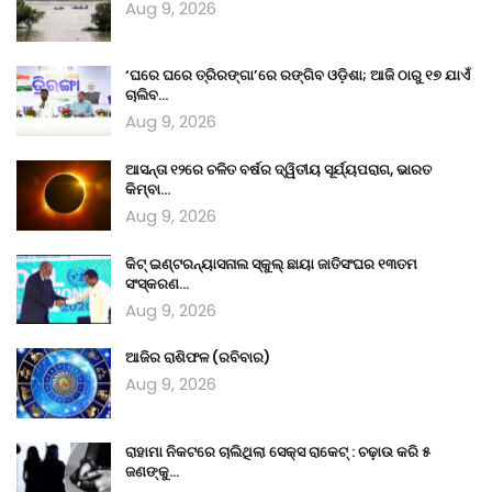
Aug 9, 2026
‘ଘରେ ଘରେ ତ୍ରିରଙ୍ଗା’ରେ ରଙ୍ଗିବ ଓଡ଼ିଶା; ଆଜି ଠାରୁ ୧୭ ଯାଏଁ
ଚାଲିବ…
Aug 9, 2026
ଆସନ୍ତା ୧୨ରେ ଚଳିତ ବର୍ଷର ଦ୍ୱିତୀୟ ସୂର୍ଯ୍ୟପରାଗ, ଭାରତ
କିମ୍ବା…
Aug 9, 2026
କିଟ୍ ଇଣ୍ଟରନ୍ୟାସନାଲ ସ୍କୁଲ୍‍ ଛାୟା ଜାତିସଂଘର ୧୩ତମ
ସଂସ୍କରଣ…
Aug 9, 2026
ଆଜିର ରାଶିଫଳ (ରବିବାର)
Aug 9, 2026
ରାହାମା ନିକଟରେ ଚାଲିଥିଲା ସେକ୍ସ ରାକେଟ୍ : ଚଢ଼ାଉ କରି ୫
ଜଣଙ୍କୁ…