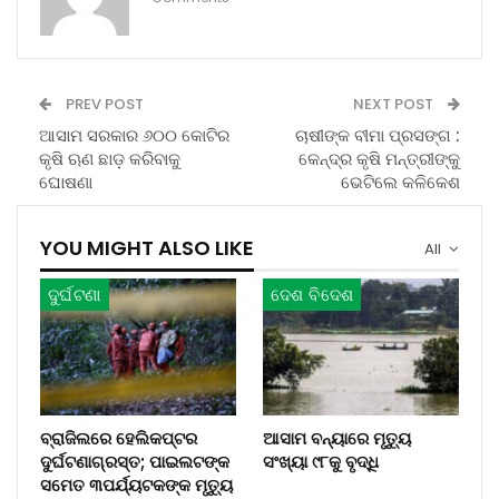
PREV POST
NEXT POST
ଆସାମ ସରକାର ୬୦୦ କୋଟିର
ଚାଷୀଙ୍କ ବୀମା ପ୍ରସଙ୍ଗ :
କୃଷି ଋଣ ଛାଡ଼ କରିବାକୁ
କେନ୍ଦ୍ର କୃଷି ମନ୍ତ୍ରୀଙ୍କୁ
ଘୋଷଣା
ଭେଟିଲେ କଳିକେଶ
YOU MIGHT ALSO LIKE
All
ଦୁର୍ଘଟଣା
ଦେଶ ବିଦେଶ
ବ୍ରାଜିଲରେ ହେଲିକପ୍ଟର
ଆସାମ ବନ୍ୟାରେ ମୃତ୍ୟୁ
ଦୁର୍ଘଟଣାଗ୍ରସ୍ତ; ପାଇଲଟଙ୍କ
ସଂଖ୍ୟା ୯୮କୁ ବୃଦ୍ଧି
ସମେତ ୩ପର୍ଯ୍ୟଟକଙ୍କ ମୃତ୍ୟୁ