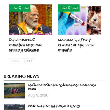
ଦେଶ ବିଦେଶ
ଦେଶ ବିଦେଶ
ଦିଲ୍ଲୀ ଆଇଆଇଟି
କେରଳରେ ‘ରାଟ୍ ଫିଭର୍’
ସମାବର୍ତ୍ତନ ଉତ୍ସବରେ
ଆତଙ୍କ : ୫୮ ମୃତ, ୧୩୫୨
ମୋଦୀଙ୍କ ଅଭିଭାଷଣ
ସଂକ୍ରମିତ
PREV
NEXT
BREAKING NEWS
ବ୍ରାଜିଲରେ ହେଲିକପ୍ଟର ଦୁର୍ଘଟଣାଗ୍ରସ୍ତ; ପାଇଲଟଙ୍କ
ସମେତ…
Aug 9, 2026
ଆସାମ ବନ୍ୟାରେ ମୃତ୍ୟୁ ସଂଖ୍ୟା ୯୮କୁ ବୃଦ୍ଧି