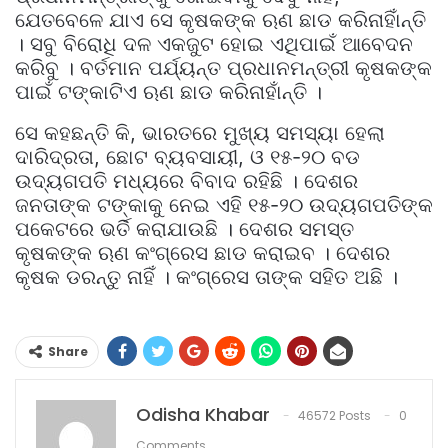
ଯେତବେଳେ ଯାଏ ସେ କୃଷକଙ୍କ ଋଣ ଛାଡ କରିନାହିାଁନ୍ତି
। ସବୁ ବିରୋଧି ଦଳ ଏକଜୁଟ ହୋଇ ଏଥିପାଇଁ ଆବେଦନ
କରିବୁ । ବର୍ତମାନ ପର୍ଯ୍ୟନ୍ତ ପ୍ରଧାନମନ୍ତ୍ରୀ କୃଷକଙ୍କ
ପାଇଁ ଟଙ୍କାଟିଏ ଋଣ ଛାଡ କରିନାହାଁନ୍ତି ।
ସେ କହଛନ୍ତି କି, ଭାରତରେ ମୁଖ୍ୟ ସମସ୍ୟା ହେଲା
ଦାରିଦ୍ରତା, ଛୋଟ ବ୍ୟବସାୟୀ, ଓ ୧୫-୨୦ ବଡ
ଉଦ୍ୟଗପତି ମଧ୍ୟରେ ବିବାଦ ରହିଛି । ଦେଶର
ଜନତାଙ୍କ ଟଙ୍କାକୁ ନେଇ ଏହି ୧୫-୨୦ ଉଦ୍ୟଗପତିଙ୍କ
ପକେଟରେ ଭର୍ତି କରାଯାଉଛି । ଦେଶର ସମସ୍ତ
କୃଷକଙ୍କ ଋଣ କଂଗ୍ରେସ ଛାଡ କରାଇବ । ଦେଶର
କୃଷକ ଡରନ୍ତୁ ନାହିଁ । କଂଗ୍ରେସ ତାଙ୍କ ସହିତ ଅଛି ।
Share
Odisha Khabar
46572 Posts
0
Comments