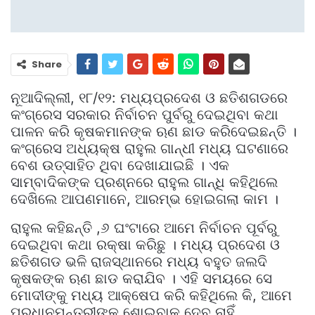
Share
ନୂଆଦିଲ୍ଲୀ, ୧୮/୧୨: ମଧ୍ୟପ୍ରଦେଶ ଓ ଛତିଶଗଡରେ
କଂଗ୍ରେସ ସରକାର ନିର୍ବାଚନ ପୁର୍ବରୁ ଦେଇଥିବା କଥା
ପାଳନ କରି କୃଷକମାନଙ୍କ ଋଣ ଛାଡ କରିଦେଇଛନ୍ତି ।
କଂଗ୍ରେସ ଅଧ୍ୟକ୍ଷ ରାହୁଲ ଗାନ୍ଧୀ ମଧ୍ୟ ଘଟଣାରେ
ବେଶ ଉତ୍ସାହିତ ଥିବା ଦେଖାଯାଇଛି । ଏକ
ସାମ୍ବାଦିକଙ୍କ ପ୍ରଶ୍ନରେ ରାହୁଲ ଗାନ୍ଧି କହିଥିଲେ
ଦେଖିଲେ ଆପଣମାନେ, ଆରମ୍ଭ ହୋଇଗଲା କାମ ।
ରାହୁଲ କହିଛନ୍ତି ,୬ ଘଂଟାରେ ଆମେ ନିର୍ବାଚନ ପୂର୍ବରୁ
ଦେଇଥିବା କଥା ରକ୍ଷା କରିଛୁ । ମଧ୍ୟ ପ୍ରଦେଶ ଓ
ଛତିଶଗଡ ଭଳି ରାଜସ୍ଥାନରେ ମଧ୍ୟ ବହୁତ ଜଲଦି
କୃଷକଙ୍କ ଋଣ ଛାଡ କରାଯିବ । ଏହି ସମୟରେ ସେ
ମୋଦୀଙ୍କୁ ମଧ୍ୟ ଆକ୍ଷେପ କରି କହିଥିଲେ କି, ଆମେ
ପ୍ରଧାନମନ୍ତ୍ରୀଙ୍କୁ ଶୋଇବାକୁ ଦେବୁ ନାହିଁ,