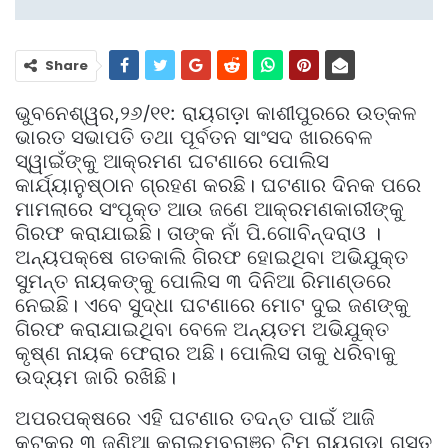
Share
ଭୁବନେଶ୍ୱର,୨୬/୧୧: ରାୟଗଡ଼ା କାଶୀପୁରରେ ଉତ୍କଳ
ଭାରତ ସଭାପତି ତଥା ପୂର୍ବତନ ସାଂସଦ ଖାରବେଳ
ସ୍ୱାଇଁଙ୍କୁ ଆକ୍ରମଣ ଘଟଣାରେ ପୋଲିସ
କାର୍ଯ୍ୟାନୁଷ୍ଠାନ ଗ୍ରହଣ କରଛି। ଘଟଣାର ଦିନକ ପରେ
ମାମଲାରେ ସଂପୃକ୍ତ ଆଉ ଜଣେ ଆକ୍ରମଣକାରୀଙ୍କୁ
ଗିରଫ କରାଯାଇଛି। ତାଙ୍କ ନାଁ ପି.ଗୋବିନ୍ଦରାଓ ।
ଅନ୍ୟପକ୍ଷେ ଗତକାଲି ଗିରଫ ହୋଇଥିବା ଅଭିଯୁକ୍ତ
ସୁମନ୍ତ ନାୟକଙ୍କୁ ପୋଲିସ ୩ ଦିନିଆ ରିମାଣ୍ଡରେ
ନେଇଛି। ଏବେ ସୁଦ୍ଧା ଘଟଣାରେ ମୋଟ ଦୁଇ ଜଣଙ୍କୁ
ଗିରଫ କରାଯାଇଥିବା ବେଳେ ଅନ୍ୟତମ ଅଭିଯୁକ୍ତ
କୃଷ୍ଣ ନାୟକ ଫେରାର ଅଛି। ପୋଲିସ ତାକୁ ଧରିବାକୁ
ଉଦ୍ୟମ ଜାରି ରଖିଛି।
ଅପରପକ୍ଷରେ ଏହି ଘଟଣାର ତଦନ୍ତ ପାଇଁ ଆଜି
କଟକରୁ ୩ ଜଣିଆ କ୍ରାଇମବ୍ରାଞ୍ଚ ଟିମ୍‌ ରାୟଗଡ଼ା ଗସ୍ତ