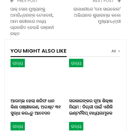
PREV POST
NEXT POST
ପାକ୍ ସେନା ମୁଖ୍ୟଙ୍କୁ
ରାଜଧାନୀରେ ‘ମୋ ସାଇକେଲ’
ଅମରିନ୍ଦରଙ୍କ ଚେତାବନୀ,
ଅଭିଯାନର ଶୁଭାରମ୍ଭ କଲେ
ଆମ ଶରୀରରେ ମଧ୍ୟ
ମୁଖ୍ୟମନ୍ତ୍ରୀ
ପ୍ରବାହିତ ହେଉଛି ପଞ୍ଜାବୀ
ରକ୍ତ
YOU MIGHT ALSO LIKE
All
ରାଜ୍ୟ
ରାଜ୍ୟ
ଆରମ୍ଭ ହେଲା ଖରିଫ ଧାନ
ସରକାରଙ୍କର ନୂଆ ଶିକ୍ଷା
କିଣା ପଞ୍ଜୀକରଣ, ଅଗଷ୍ଟ ୩୧
ନିୟମ : ଡିଗ୍ରୀ ପାଇଁ ଏଣିକି
ସୁଦ୍ଧା କରନ୍ତୁ ଆବେଦନ
ଇଣ୍ଟର୍ନସିପ୍ ବାଧ୍ୟତାମୂଳକ
ରାଜ୍ୟ
ରାଜ୍ୟ