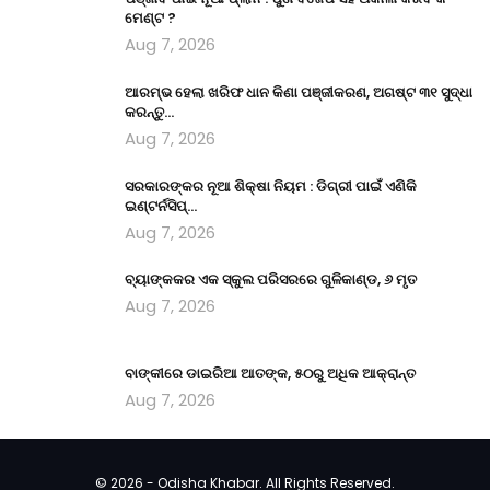
ମେଣ୍ଟ ?
Aug 7, 2026
ଆରମ୍ଭ ହେଲା ଖରିଫ ଧାନ କିଣା ପଞ୍ଜୀକରଣ, ଅଗଷ୍ଟ ୩୧ ସୁଦ୍ଧା
କରନ୍ତୁ…
Aug 7, 2026
ସରକାରଙ୍କର ନୂଆ ଶିକ୍ଷା ନିୟମ : ଡିଗ୍ରୀ ପାଇଁ ଏଣିକି
ଇଣ୍ଟର୍ନସିପ୍…
Aug 7, 2026
ବ୍ୟାଙ୍କକର ଏକ ସ୍କୁଲ ପରିସରରେ ଗୁଳିକାଣ୍ଡ, ୬ ମୃତ
Aug 7, 2026
ବାଙ୍କୀରେ ଡାଇରିଆ ଆତଙ୍କ, ୫୦ରୁ ଅଧିକ ଆକ୍ରାନ୍ତ
Aug 7, 2026
© 2026 - Odisha Khabar. All Rights Reserved.