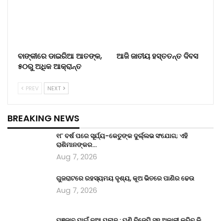
ବାଙ୍କୀରେ ଡାଇରିଆ ଆତଙ୍କ,
ଆଜି ଜାତୀୟ ହସ୍ତତନ୍ତ ଦିବସ
୫୦ରୁ ଅଧିକ ଆକ୍ରାନ୍ତ
PREV
NEXT
BREAKING NEWS
୧୮ ବର୍ଷ ପରେ ସୂର୍ଯ୍ୟ-କେତୁଙ୍କ ଦୁର୍ଲ୍ଲଭ ସଂଯୋଗ; ଏହି
ରାଶିମାନଙ୍କର…
Aug 7, 2026
ଗୁଜରାଟରେ ରହସ୍ୟମୟ ଦୃଶ୍ୟ, କୂଅ ଭିତରେ ପାଣିର ଢେଉ
Aug 7, 2026
ପଞ୍ଜାବ ପାଇଁ ନୂଆ ପ୍ଲାନ : ପୁଣି ବିଜେପି ସହ ଅକାଳୀ କରିବ କି