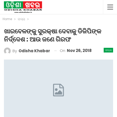
Home
ରାଜ୍ୟ
ଖାରବେଳଙ୍କୁ ସୁରକ୍ଷା ଦେବାକୁ ଡିଜିପିଙ୍କ
ନିର୍ଦ୍ଦେଶ : ଆଉ ଜଣେ ଗିରଫ
On
Nov 26, 2018
By
Odisha Khabar
ରାଜ୍ୟ