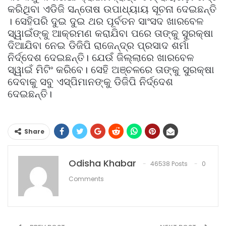
କରିଥିବା ଏଡିଜି ସନ୍ତୋଷ ଉପାଧ୍ୟାୟ ସୂଚନା ଦେଇଛନ୍ତି
। ସେହିପରି ଦୁଇ ଦୁଇ ଥର ପୂର୍ବତନ ସାଂସଦ ଖାରବେଳ
ସ୍ୱାଇଁଙ୍କୁ ଆକ୍ରମଣ କରାଯିବା ପରେ ତାଙ୍କୁ ସୁରକ୍ଷା
ଦିଆଯିବା ନେଇ ଡିଜିପି ରାଜେନ୍ଦ୍ର ପ୍ରସାଦ ଶର୍ମା
ନିର୍ଦ୍ଦେଶ ଦେଇଛନ୍ତି। ଯେଉଁ ଜିଲ୍ଲାରେ ଖାରବେଳ
ସ୍ୱାଇଁ ମିଟିଂ କରିବେ। ସେହି ଅଞ୍ଚଳରେ ତାଙ୍କୁ ସୁରକ୍ଷା
ଦେବାକୁ ସବୁ ଏସ୍‌ପିମାନଙ୍କୁ ଡିଜିପି ନିର୍ଦ୍ଦେଶ
ଦେଇଛନ୍ତି।
Share
Odisha Khabar
46538 Posts
0
Comments