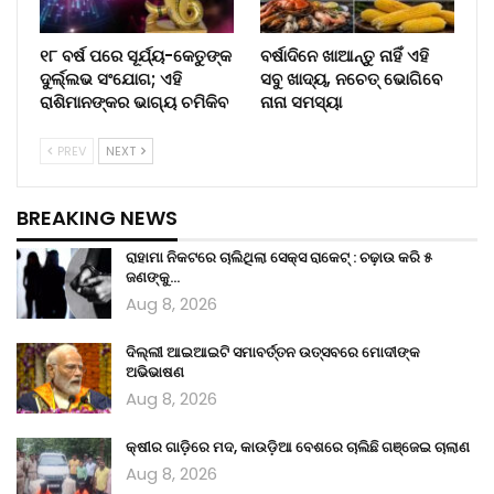
୧୮ ବର୍ଷ ପରେ ସୂର୍ଯ୍ୟ-କେତୁଙ୍କ
ବର୍ଷାଦିନେ ଖାଆନ୍ତୁ ନାହିଁ ଏହି
ଦୁର୍ଲ୍ଲଭ ସଂଯୋଗ; ଏହି
ସବୁ ଖାଦ୍ୟ, ନଚେତ୍ ଭୋଗିବେ
ରାଶିମାନଙ୍କର ଭାଗ୍ୟ ଚମିକିବ
ନାନା ସମସ୍ୟା
PREV
NEXT
BREAKING NEWS
ରାହାମା ନିକଟରେ ଚାଲିଥିଲା ସେକ୍ସ ରାକେଟ୍ : ଚଢ଼ାଉ କରି ୫
ଜଣଙ୍କୁ…
Aug 8, 2026
ଦିଲ୍ଲୀ ଆଇଆଇଟି ସମାବର୍ତ୍ତନ ଉତ୍ସବରେ ମୋଦୀଙ୍କ
ଅଭିଭାଷଣ
Aug 8, 2026
କ୍ଷୀର ଗାଡ଼ିରେ ମଦ, କାଉଡ଼ିଆ ବେଶରେ ଚାଲିଛି ଗଞ୍ଜେଇ ଚାଲାଣ
Aug 8, 2026