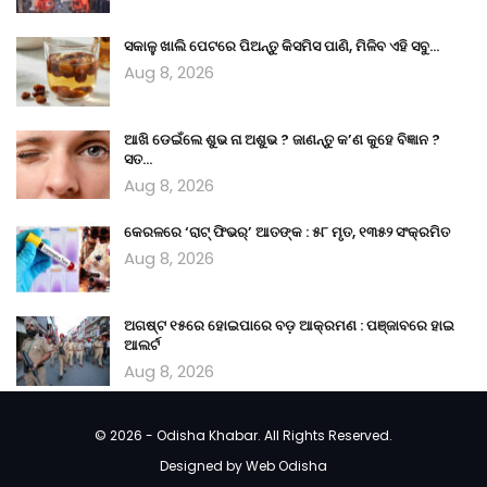
ସକାଳୁ ଖାଲି ପେଟରେ ପିଅନ୍ତୁ କିସମିସ ପାଣି, ମିଳିବ ଏହି ସବୁ…
Aug 8, 2026
ଆଖି ଡେଇଁଲେ ଶୁଭ ନା ଅଶୁଭ ? ଜାଣନ୍ତୁ କ’ଣ କୁହେ ବିଜ୍ଞାନ ?
ସତ…
Aug 8, 2026
କେରଳରେ ‘ରାଟ୍ ଫିଭର୍’ ଆତଙ୍କ : ୫୮ ମୃତ, ୧୩୫୨ ସଂକ୍ରମିତ
Aug 8, 2026
ଅଗଷ୍ଟ ୧୫ରେ ହୋଇପାରେ ବଡ଼ ଆକ୍ରମଣ : ପଞ୍ଜାବରେ ହାଇ
ଆଲର୍ଟ
Aug 8, 2026
© 2026 - Odisha Khabar. All Rights Reserved.
Designed by
Web Odisha