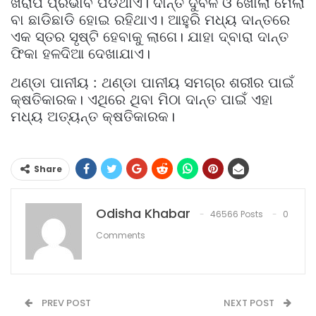
ଖରାପ ପ୍ରଭାବ ପଡିଥାଏ। ଦାନ୍ତ ଦୁର୍ବଳ ଓ ଖୋଲା ମେଲା
ବା ଛାଡିଛାଡି ହୋଇ ରହିଥାଏ। ଆହୁରି ମଧ୍ୟ ଦାନ୍ତରେ
ଏକ ସ୍ତର ସୃଷ୍ଟି ହେବାକୁ ଲାଗେ। ଯାହା ଦ୍ବାରା ଦାନ୍ତ
ଫିକା ହଳଦିଆ ଦେଖାଯାଏ।
ଥଣ୍ଡା ପାନୀୟ : ଥଣ୍ଡା ପାନୀୟ ସମଗ୍ର ଶରୀର ପାଇଁ
କ୍ଷତିକାରକ। ଏଥିରେ ଥିବା ମିଠା ଦାନ୍ତ ପାଇଁ ଏହା
ମଧ୍ୟ ଅତ୍ୟନ୍ତ କ୍ଷତିକାରକ।
Share
Odisha Khabar
46566 Posts
0
Comments
PREV POST
NEXT POST