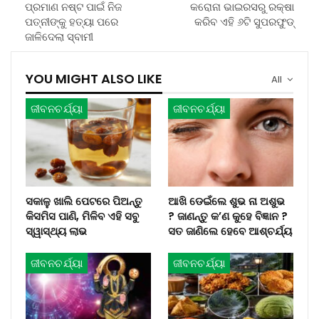
ପ୍ରମାଣ ନଷ୍ଟ ପାଇଁ ନିଜ
କରୋନା ଭାଇରସରୁ ରକ୍ଷା
ପତ୍ନୀଙ୍କୁ ହତ୍ୟା ପରେ
କରିବ ଏହି ୬ଟି ସୁପରଫୁଡ୍
ଜାଳିଦେଲା ସ୍ବାମୀ
YOU MIGHT ALSO LIKE
All
ଜୀବନଚର୍ଯ୍ୟା
ଜୀବନଚର୍ଯ୍ୟା
ସକାଳୁ ଖାଲି ପେଟରେ ପିଅନ୍ତୁ
ଆଖି ଡେଇଁଲେ ଶୁଭ ନା ଅଶୁଭ
କିସମିସ ପାଣି, ମିଳିବ ଏହି ସବୁ
? ଜାଣନ୍ତୁ କ’ଣ କୁହେ ବିଜ୍ଞାନ ?
ସ୍ୱାସ୍ଥ୍ୟ ଲାଭ
ସତ ଜାଣିଲେ ହେବେ ଆଶ୍ଚର୍ଯ୍ୟ
ଜୀବନଚର୍ଯ୍ୟା
ଜୀବନଚର୍ଯ୍ୟା