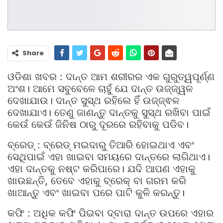
Share
ଓଡିଶା ଖବର : ଦାନ୍ତ ଆମ ଶରୀରର ଏକ ଗୁରୁତ୍ୱପୂର୍ଣ୍ଣ
ଅଂଶ। ଆମେ ସବୁବେଳେ ଚାହୁଁ ଯେ ଦାନ୍ତ ଉଜ୍ଜ୍ୱଳ
ଦେଖାଯାଉ। ଦାନ୍ତ ସୁସ୍ଥ ରହିଲେ ହିଁ ଉଜ୍ଜ୍ଵଳ
ଦେଖାଯାଏ। ତେଣୁ ଜାଣନ୍ତୁ ଦାନ୍ତକୁ ସୁସ୍ଥ ରଖିବା ପାଇଁ
କେଉଁ କେଉଁ ଜିନିଷ ଠାରୁ ଦୂରରେ ରହିବାକୁ ପଡିବ।
ବ୍ରେଡ୍ : ବ୍ରେଡ୍ ମଇଦାରୁ ତିଆରି ହୋଇଥାଏ ଏବଂ
ସେଥିପାଇଁ ଏହା ଖାଇବା ସମୟରେ ଦାନ୍ତରେ ଲାଗିଥାଏ।
ଏହା ଦାନ୍ତକୁ ନଷ୍ଟ କରିପାରେ। ଯଦି ଆପଣ ଏହାକୁ
ଖାଉଛନ୍ତି, ତେବେ ଏହାକୁ ବ୍ରେକ୍ ବା ଗରମ କରି
ଖାଆନ୍ତୁ ଏବଂ ଖାଇବା ପରେ ପାଟି କୁଳି କରନ୍ତୁ।
କଫି : ଅଧିକ କଫି ପିଇବା ଦ୍ବାରା ଦାନ୍ତ ଉପରେ ଏହାର