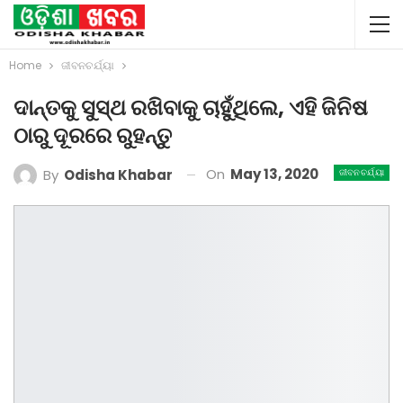
Home
ଜୀବନଚର୍ଯ୍ୟା
ଦାନ୍ତକୁ ସୁସ୍ଥ ରଖିବାକୁ ଚାହୁଁଥିଲେ, ଏହି ଜିନିଷ
ଠାରୁ ଦୂରରେ ରୁହନ୍ତୁ
On
May 13, 2020
By
Odisha Khabar
ଜୀବନଚର୍ଯ୍ୟା