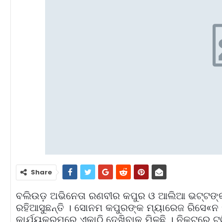
Share
ବଲିଉଡ଼ ଅଭିନେତା ରଣବୀର କପୁର ଓ ଆଲିଆ ଭଟ୍ଟଙ୍କ ଲଭ
ରହିଆସୁଛନ୍ତି । ସୋନମ କପୁରଙ୍କ ମ୍ୟାରେଜ ରିସେ«ନ ପାର୍
କାର୍ଯ୍ୟକ୍ରମରେ ଏକାଠି ଦେଖିବାକୁ ମିଳୁଛି । ନିକଟରେ 