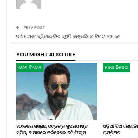
PREV POST
ପର୍ଥ ଟେଷ୍ଟ ଦ୍ୱିତୀୟ ଦିନ: ସ୍ଥିତି ସମ୍ଭାଳିଲେ ବିରାଟ-ରାହାଣେ
YOU MIGHT ALSO LIKE
ଦେଶ ବିଦେଶ
ଦେଶ ବିଦେଶ
୨୦୨୬ରେ ସଞ୍ଜୟ ଦତ୍ତଙ୍କ ସୁପରଫାଷ୍ଟ
ଓଡ଼ିଆ ଝିଅ ଜ୍ୟୋତି
ସ୍ପିଡ୍, ୭ ମାସରେ କରିଦେଲେ ୬ଟି ଫିଲ୍ମ
ଚାମ୍ପିଅନ