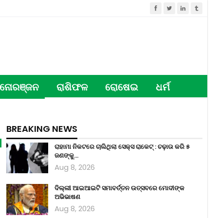
ନୋରଞ୍ଜନ
ରାଶିଫଳ
ରୋଷେଇ
ଧର୍ମ
BREAKING NEWS
ରାହାମା ନିକଟରେ ଚାଲିଥିଲା ସେକ୍ସ ରାକେଟ୍ : ଚଢ଼ାଉ କରି ୫
ଜଣଙ୍କୁ…
Aug 8, 2026
ଦିଲ୍ଲୀ ଆଇଆଇଟି ସମାବର୍ତ୍ତନ ଉତ୍ସବରେ ମୋଦୀଙ୍କ
ଅଭିଭାଷଣ
Aug 8, 2026