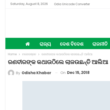
Saturday, August 8, 2026
Odia Unicode Converter
ରାଜ୍ୟ
ଦେଶ ବିଦେଶ
ରାଜନୀତି
Home
ମନୋରଞ୍ଜନ
ରଣବୀରଙ୍କ କଥାଉଠିଲେ ଲାଜଉଛନ୍ତି ଆଲିଆ
ରଣବୀରଙ୍କ କଥାଉଠିଲେ ଲାଜଉଛନ୍ତି ଆଲିଆ
On
Dec 15, 2018
By
Odisha Khabar