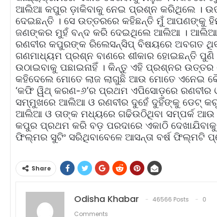
ଆଲିଆ କପୁର ଡ଼ାକିବାକୁ ନେଇ ପ୍ରଶ୍ନ କରିଥିଲେ । ଉତ
ଦେଇଛନ୍ତି । ସେ ଉତ୍ତରରେ କହିଛନ୍ତି ମୁଁ ଆପଣଙ୍କୁ ହ
ଜଣଙ୍କର ମୁହଁ ବନ୍ଦ କରି ଦେଇଥିଲେ ଆଲିଆ । ଆଲିଆଙ୍
ରଣବୀର କପୁରଙ୍କ ରିଲେସନ୍‌ସିପ୍‌ ବିଷୟରେ ଅବଗତ ଥି
ଗଣମାଧ୍ୟମ ପ୍ରଶ୍ନ ବାଣରେ ଶୀକାର ହୋଇଛନ୍ତି ପୁଣି 
ଉଠାଇବାକୁ ପଛାଇନାହିଁ । କିନ୍ତୁ ଏହି ପ୍ରଶ୍ନର ଉତ୍ତର
କହିଦେଲେ ମୋତେ ଲାଜ ଲାଗୁଛି ଆଉ ମୋତେ ଏନେଇ କୌଣ
‘କଫି ୱିଥ୍‌ କରଣ-୬’ର ପ୍ରଥମ ଏପିସୋଡ଼ରେ ରଣବୀର
ସମ୍ମୁଖରେ ଆଲିଆ ଓ ରଣବୀର ଦୁହେଁ ଦୁହିଁଙ୍କୁ ଡେଟ୍‌ କର
ଆଲିଆ ଓ ତାଙ୍କ ମଧ୍ୟରେ ଗଢିଉଠିଥିବା ସମ୍ପର୍କ ଆ
କପୁର ପ୍ରଥମ କରି ବଡ଼ ପରଦାରେ ଏକାଠି ଦେଖାଯିବାକୁ ଯ
ଫିଲ୍ମର ସୁଟିଂ ସରିଥିବାବେଳେ ଆସନ୍ତା ବର୍ଷ ଫିଲ୍ମଟି
Share
Odisha Khabar
46566 Posts
0
Comments