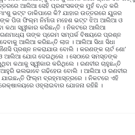
୍ତରରେ ଆଲିଆ ସେହି ପ୍ରଶଂସକଙ୍କ ମୁହଁ ବନ୍ଦ କରି
ିମାଂଶୁ ଭଟ୍ଟ ଡାକିପାରେ କି? ଯାହାର ଉତ୍ତରରେ ୟୁଜର
କ ପିତା ଫିଲ୍ମ ନିର୍ମାତା ମହେଶ ଭଟ୍ଟ ଝିଅ ଆଲିଆ ଓ
ବା କଥା ସ୍ୱୀକାର କରିଛନ୍ତି । ନିକଟରେ ଆଲିଆ
ଗଣମାଧ୍ୟ ତାଙ୍କ ପ୍ରେମ ସମ୍ପର୍କ ବିଷୟରେ ପ୍ରଶ୍ନ
 ଦେବାକୁ ଆଲିଆ କରିଛନ୍ତି ଲାଜ । ଆଲିଆ ସିଧା ସିଧା
ସି ପ୍ରଶ୍ନ ନକରାଯାଉ ବୋଲି । କରଣଙ୍କ ଚାର୍ଟ ଶୋ’
 ଓ ଆଲିଆ ଯୋଗ ଦେଇଥିଲେ । ସେଠାରେ ସମସ୍ତଙ୍କ
ୁଥିବା କଥାକୁ ସ୍ୱୀକାର କରିଥିଲେ । ରଣବୀର ଚାହୁଛନ୍ତି
ଉ ଆହୁରି ଭଲଭାବେ ଗଢିହେଉ ବୋଲି । ଆଲିଆ ଓ ରଣବୀର
ାଇଛନ୍ତି ଫିଲ୍ମ ବ୍ରହ୍ମାସ୍ତ୍ରରେ । ନିକଟରେ ଏହି
 ପ୍ରେକ୍ଷାଳୟରେ ଓହ୍ଲାଇବାର ଯୋଜନା ରହିଛି ।