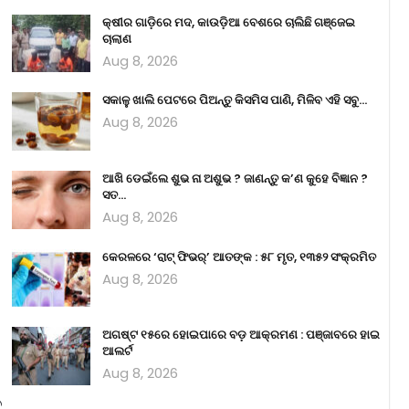
କ୍ଷୀର ଗାଡ଼ିରେ ମଦ, କାଉଡ଼ିଆ ବେଶରେ ଚାଲିଛି ଗଞ୍ଜେଇ
ଚାଲାଣ
Aug 8, 2026
ସକାଳୁ ଖାଲି ପେଟରେ ପିଅନ୍ତୁ କିସମିସ ପାଣି, ମିଳିବ ଏହି ସବୁ…
Aug 8, 2026
ଆଖି ଡେଇଁଲେ ଶୁଭ ନା ଅଶୁଭ ? ଜାଣନ୍ତୁ କ’ଣ କୁହେ ବିଜ୍ଞାନ ?
ସତ…
Aug 8, 2026
କେରଳରେ ‘ରାଟ୍ ଫିଭର୍’ ଆତଙ୍କ : ୫୮ ମୃତ, ୧୩୫୨ ସଂକ୍ରମିତ
Aug 8, 2026
ଅଗଷ୍ଟ ୧୫ରେ ହୋଇପାରେ ବଡ଼ ଆକ୍ରମଣ : ପଞ୍ଜାବରେ ହାଇ
ଆଲର୍ଟ
Aug 8, 2026
ୁ