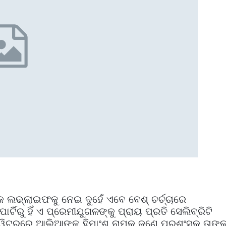
୍‌ଲାଇଫକୁ ନେଇ ଦୁହେଁ ଏବେ ବେଶ୍‌ ଚର୍ଚ୍ଚାରେ
ଟିରୁ ହିଁ ଏ ପ୍ରେମୀଯୁଗଳଙ୍କୁ ପ୍ରାୟ ପ୍ରତି ସେଲିବ୍ରିଟି
ଟ୍ୱିଟରରେ ଆଲିଆଙ୍କୁ ହିମାଂଶୁ ନାମକ ଜଣେ ପ୍ରଶଂସକ ତାଙ୍କ