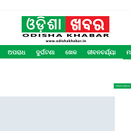
ଅପରାଧ
ଦୁର୍ଘଟଣା
ଖେଳ
ଜୀବନଚର୍ଯ୍ୟା
ମ
ମନୋରଞ୍ଜନ