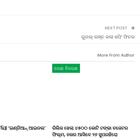
NEXT POST
ଗୁଗଲ୍‌ ଲଞ୍ଚ କଲା ସପିଂ ଫିଚର
More From Author
ଦେଶ ବିଦେଶ
ର୍ମୟୀ ‘ଇଣ୍ଡିଆନ୍‌ ଆଇଡଲ’
ରିଲିଜ ହେଲା ୪୫୦୦ କୋଟି ଟଙ୍କା ବଜେଟର
ଫିଲ୍ମ, ନଜର ଆସିବେ ୨୬ ସୁପରହିରୋ