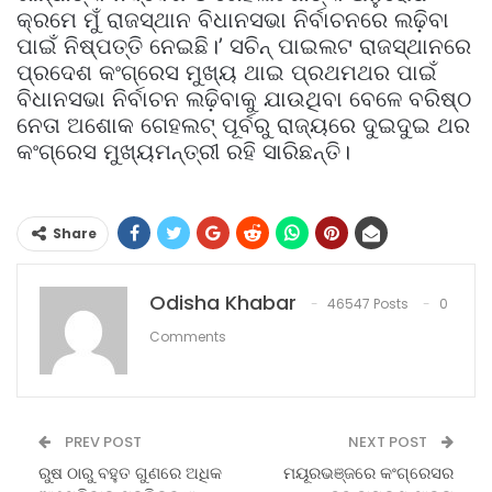
କ୍ରମେ ମୁଁ ରାଜସ୍ଥାନ ବିଧାନସଭା ନିର୍ବାଚନରେ ଲଢ଼ିବା
ପାଇଁ ନିଷ୍ପତ୍ତି ନେଇଛି।’ ସଚିନ୍‌ ପାଇଲଟ ରାଜସ୍ଥାନରେ
ପ୍ରଦେଶ କଂଗ୍ରେସ ମୁଖ୍ୟ ଥାଇ ପ୍ରଥମଥର ପାଇଁ
ବିଧାନସଭା ନିର୍ବାଚନ ଲଢ଼ିବାକୁ ଯାଉଥିବା ବେଳେ ବରିଷ୍ଠ
ନେତା ଅଶୋକ ଗେହଲଟ୍ ପୂର୍ବରୁ ରାଜ୍ୟରେ ଦୁଇଦୁଇ ଥର
କଂଗ୍ରେସ ମୁଖ୍ୟମନ୍ତ୍ରୀ ରହି ସାରିଛନ୍ତି।
Share
Odisha Khabar
46547 Posts
0
Comments
PREV POST
NEXT POST
ରୁଷ ଠାରୁ ବହୁତ ଗୁଣରେ ଅଧିକ
ମୟୂରଭଞ୍ଜରେ କଂଗ୍ରେସର