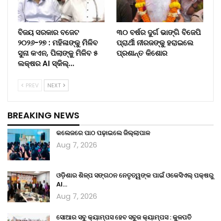
ବିଜୟ ସରକାର ବଜେଟ
୩୦ ବର୍ଷର ଦୁର୍ଗ ଭାଙ୍ଗି ବିଜେପି
୨୦୨୬-୨୭ : ମହିଳାଙ୍କୁ ମିଳିବ
ପ୍ରାର୍ଥୀ ନୀରଜଙ୍କୁ ହରାଇଲେ
ସୁନା କଏନ, ପିଲାଙ୍କୁ ମିଳିବ ୫
ପ୍ରଶାନ୍ତ କିଶୋର
ଲକ୍ଷର AI ସ୍କିଲ୍…
PREV
NEXT
BREAKING NEWS
କଲେଜରେ ପାଠ ପଢ଼ାଇଲେ ଜିଲ୍ଲାପାଳ
Aug 7, 2026
ଓଡ଼ିଶାର ଶିଳ୍ପ ସଙ୍ଗଠନ ନେତୃତ୍ୱଙ୍କ ପାଇଁ ଓକେସିଏଲ୍ ପକ୍ଷରୁ
AI…
Aug 7, 2026
ସୋଆର ସବୁ କ୍ୟାମ୍ପସ ହେବ ସବୁଜ କ୍ୟାମ୍ପସ : କୁଳପତି