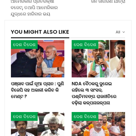
ଆମେରିକାର ପ୍ରତିରକ୍ଷା
ଜନ ଜାଗରଣ ଯାତ୍ରା
ବଜେଟ୍, ତଥାପି ଆମେରିକାର
ଯୁଦ୍ଧରେ ହାରିବାର ଭୟ
YOU MIGHT ALSO LIKE
All
ଦେଶ ବିଦେଶ
ଦେଶ ବିଦେଶ
ପଞ୍ଜାବ ପାଇଁ ନୂଆ ପ୍ଲାନ : ପୁଣି
NDA ବୈଠକରୁ ଦୁରେଇ
ବିଜେପି ସହ ଅକାଳୀ କରିବ କି
ରହିଲେ ୩ ସାଂସଦ,
ମେଣ୍ଟ ?
ପଶ୍ଚିମବଙ୍ଗ ରାଜନୀତିରେ
ବଢ଼ିଲା କଳ୍ପନାଜଳ୍ପନା
ଦେଶ ବିଦେଶ
ଦେଶ ବିଦେଶ