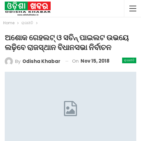
Home
ରାଜନୀତି
ଅଶୋକ ଗେହଲଟ୍ ଓ ସଚିନ୍‌ ପାଇଲଟ ଉଭୟେ
ଲଢ଼ିବେ ରାଜସ୍ଥାନ ବିଧାନସଭା ନିର୍ବାଚନ
On
Nov 15, 2018
By
Odisha Khabar
ରାଜନୀତି