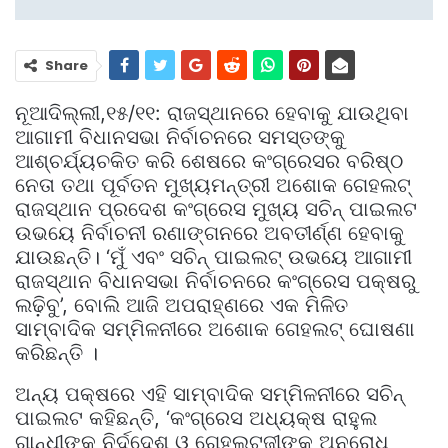
Share
ନୂଆଦିଲ୍ଲୀ,୧୫/୧୧: ରାଜସ୍ଥାନରେ ହେବାକୁ ଯାଉଥିବା
ଆଗାମୀ ବିଧାନସଭା ନିର୍ବାଚନରେ ସମସ୍ତଙ୍କୁ
ଆଶ୍ଚର୍ଯ୍ୟଚକିତ କରି ଶେଷରେ କଂଗ୍ରେସର ବରିଷ୍ଠ
ନେତା ତଥା ପୂର୍ବତନ ମୁଖ୍ୟମନ୍ତ୍ରୀ ଅଶୋକ ଗେହଲଟ୍
ରାଜସ୍ଥାନ ପ୍ରଦେଶ କଂଗ୍ରେସ ମୁଖ୍ୟ ସଚିନ୍‌ ପାଇଲଟ
ଉଭୟେ ନିର୍ବାଚନୀ ରଣାଙ୍ଗନରେ ଅବତୀର୍ଣ୍ଣ ହେବାକୁ
ଯାଉଛନ୍ତି। ‘ମୁଁ ଏବଂ ସଚିନ୍‌ ପାଇଲଟ୍‌ ଉଭୟେ ଆଗାମୀ
ରାଜସ୍ଥାନ ବିଧାନସଭା ନିର୍ବାଚନରେ କଂଗ୍ରେସ ପକ୍ଷରୁ
ଲଢ଼ିବୁ’, ବୋଲି ଆଜି ଅପରାହ୍ଣରେ ଏକ ମିଳିତ
ସାମ୍ବାଦିକ ସମ୍ମିଳନୀରେ ଅଶୋକ ଗେହଲଟ୍ ଘୋଷଣା
କରିଛନ୍ତି ।
ଅନ୍ୟ ପକ୍ଷରେ ଏହି ସାମ୍ବାଦିକ ସମ୍ମିଳନୀରେ ସଚିନ୍‌
ପାଇଲଟ କହିଛନ୍ତି, ‘କଂଗ୍ରେସ ଅଧ୍ୟକ୍ଷ ରାହୁଲ
ଗାନ୍ଧୀଙ୍କ ନିର୍ଦ୍ଦେଶ ଓ ଗେହଲଟଜୀଙ୍କ ଅନୁରୋଧ