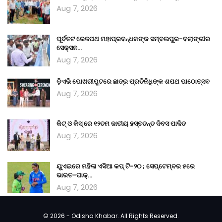
Aug 7, 2026
ପୂର୍ବତଟ ରେଳପଥ ମହାପ୍ରବନ୍ଧକଙ୍କ ସମ୍ବଲପୁର-ବଲାଙ୍ଗୀର
ସେକ୍ସନ…
Aug 7, 2026
ଡ଼ିଏଭି ପୋଖରୀପୁଟରେ ଛାତ୍ର ପ୍ରତିନିଧିଙ୍କ ଶପଥ ପାଠୋତ୍ସବ
Aug 7, 2026
କିଟ୍‍ ଓ କିସ୍‍ ରେ ୧୨ତମ ଜାତୀୟ ହସ୍ତତନ୍ତ ଦିବସ ପାଳିତ
Aug 7, 2026
ୟୁଏଇରେ ମହିଳା ଏସିଆ କପ୍‌ ଟି-୨୦ ; ସେପ୍ଟେମ୍ବର ୫ରେ
ଭାରତ-ପାକ୍‌…
Aug 7, 2026
© 2026 - Odisha Khabar. All Rights Reserved.