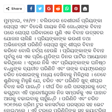
Share
ମୁମ୍ବାଇ, ୧୫/୧୨ : ବଲିଉଡର ଦେଶୀଗର୍ଲ ପ୍ରିୟଙ୍କା
ଚୋପ୍ରା ଏବଂ ବିଦେଶି ଗାୟକ ନିକି ଜୋନ୍ସଙ୍କ ବିବାହ
ପରେ ଚୋପ୍ରା ପରିବାରରେ ପୁଣି ଏକ ବିବାହ ଉତ୍ସବର
ଯୋଜନା ଚାଲିଛି । ପ୍ରିୟଙ୍କାଙ୍କ ଭଉଣୀ ତଥା
ଅଭିନେତ୍ରୀ ପରିଣିତି ଚୋପ୍ରା ଖୁବ୍‌ ଶୀଘ୍ର ବିବାହ
କରିବେ ବୋଲି ଚର୍ଚ୍ଚା ହେଉଛି । ପ୍ରିୟଙ୍କାଙ୍କ ବିବାହ
ପୂର୍ବରୁ ସେ ଏକ ପ୍ରି-େୱଡିଙ୍ଗ ଡିନର ପାର୍ଟିର ଆୟୋଜନ
କରିଥିଲେ । ଏଥିରେ ନିକି ଏବଂ ପ୍ରିୟଙ୍କାଙ୍କ ଘନିଷ୍ଠ
ବନ୍ଧୁଙ୍କ ବ୍ୟତୀତ ପରିଣିତି ଏବଂ ତାଙ୍କ ବୟଫ୍ରେଣ୍ଡ
ଚରିତ ଦେଶାଇଙ୍କୁ ମଧ୍ୟ ଦେଖିବାକୁ ମିଳିଥିଲା । ତେବେ
ଶୁଣିବାକୁ ମିଳୁଛି ଯେ, ଚରିତ ଏବଂ ପରିଣିତି ଖୁବ୍‌ ଶୀଘ୍ର
ବିବାହ କରି ପାରନ୍ତି । ଦୀର୍ଘ ଦିନ ଧରି ପରସ୍ପରକୁ ଡେଟ୍‌
କରୁଥିବା ଏହି ପ୍ରେମୀଯୁଗଳ ନିଜ ସମ୍ପର୍କକୁ ଏକ ପାହାଚ
ଆଗକୁ ବଢାଇବାକୁ ଚାହୁଁଛନ୍ତି । ପରିଣିତି ଏବଂ ଚରିତ
୨୦୧୬ରେ ଡ୍ରିମ ଟୁର କନସର୍ଟରେ ପରସ୍ପର ସହ ଭେଟ
ହୋଇଥିଲେ । ଏହି ଟୁରରେ ପରିଣିତିଙ୍କ ସହ କ୍ୟାଟ୍ରିନା