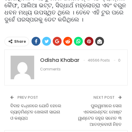
କୈଫ, ଆଲିଆ ଭଟ୍ଟ, ସିଦ୍ଧାର୍ଥ ମହ୍ଲୋତ୍ରା ଏବଂ ବରୁନ
ଧବନ ମଧ୍ୟ ଉପସ୍ଥିତ ଥିଲେ । ତେବେ ଏହି ଟୁର ପରେ
ଦୁହେଁ ପରସ୍ପରକୁ ଡେଟ କରିଥିଲେ ।
Share
Odisha Khabar
46566 Posts
0
Comments
PREV POST
NEXT POST
ବିବାହ ବନ୍ଧନରେ ଯୋଡି ହେଲେ
ପୁଲୱାମାରେ ସେନା
ବ୍ୟାଡ଼ମିଣ୍ଟନ ଖେଳାଳୀ ସାଇନା
ଏନକାଉଣ୍ଟର: ମୋଷ୍ଟ
ଓ କଶ୍ୟପ
ୱାଣ୍ଟେଡ ଜହୁର ସମେତ ୩
ଆତଙ୍କବାଦୀ ନିହତ