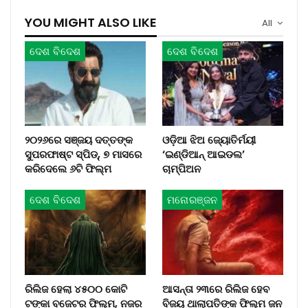
YOU MIGHT ALSO LIKE
All
ଦେଶ ବିଦେଶ
ଦେଶ ବିଦେଶ
୨୦୨୬ରେ ସଞ୍ଜୟ ଦତ୍ତଙ୍କ
ଓଡ଼ିଆ ଝିଅ ଜ୍ୟୋତିର୍ମୟୀ
ସୁପରଫାଷ୍ଟ ସ୍ପିଡ୍, ୭ ମାସରେ
‘ଇଣ୍ଡିଆନ୍‌ ଆଇଡଲ’
କରିଦେଲେ ୬ଟି ଫିଲ୍ମ
ଚାମ୍ପିଅନ
ଦେଶ ବିଦେଶ
ମନୋରଞ୍ଜନ
ରିଲିଜ ହେଲା ୪୫୦୦ କୋଟି
ଆସନ୍ତା ୨୩ରେ ରିଲିଜ ହେବ
ଟଙ୍କା ବଜେଟର ଫିଲ୍ମ, ନଜର
ବିଜୟ ଥାଲାପତିଙ୍କ ଫିଲ୍ମ ଜନ