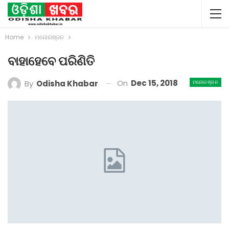
Home
ମନୋରଞ୍ଜନ
ବାହାହେବେ ପରିଣିତି
On
Dec 15, 2018
By
Odisha Khabar
ମନୋରଞ୍ଜନ