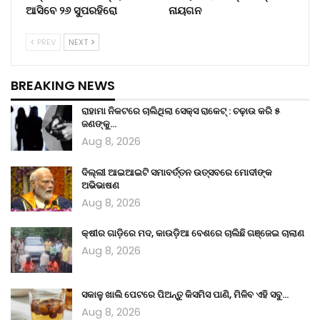
ଆସିବେ ୨୬ ସୁପରହିରୋ
ନାୟଗନ
PREV
NEXT
BREAKING NEWS
ରାହାମା ନିକଟରେ ଚାଲିଥିଲା ସେକ୍ସ ରାକେଟ୍ : ଚଢ଼ାଉ କରି ୫
ଜଣଙ୍କୁ…
Aug 8, 2026
ଦିଲ୍ଲୀ ଆଇଆଇଟି ସମାବର୍ତ୍ତନ ଉତ୍ସବରେ ମୋଦୀଙ୍କ
ଅଭିଭାଷଣ
Aug 8, 2026
କ୍ଷୀର ଗାଡ଼ିରେ ମଦ, କାଉଡ଼ିଆ ବେଶରେ ଚାଲିଛି ଗଞ୍ଜେଇ ଚାଲାଣ
Aug 8, 2026
ସକାଳୁ ଖାଲି ପେଟରେ ପିଅନ୍ତୁ କିସମିସ ପାଣି, ମିଳିବ ଏହି ସବୁ…
Aug 8, 2026