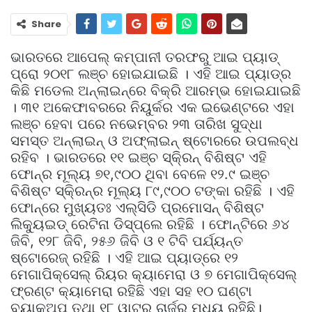
Share
ଭାରତରେ ଆପେଲ୍‌ କମ୍ପାନୀ ତରଫରୁ ଆଇ ପ୍ୟାଡ୍‌
ପ୍ରୋ ୨୦୧୮ ଲଞ୍ଚ ହୋଇଯାଇଛି । ଏହି ଆଇ ପ୍ୟାଡ୍‌ର
କିଛି ମଡେଲ ଅନ୍‌ଲାଇନ୍‌ରେ ବିକ୍ରି ଆରମ୍ଭ ହୋଇଯାଇଛି
। ୩୧ ଅକେଫାବରରେ ନିୟୁର୍କର ଏକ ଇଭେଣ୍ଟରେ ଏହା
ଲଞ୍ଚ ହେବା ପରେ ନଭେମ୍ବର ୨୩ ତାରିଖ ସୁଦ୍ଧା
ସମସ୍ତ ଅନ୍‌ଲାଇନ୍‌ ଓ ଅଫ୍‌ଲାଇନ୍‌ ଷ୍ଟୋରରେ ଉପଲବ୍ଧ
ରହିବ । ଭାରତରେ ୧୧ ଇଞ୍ଚ ସ୍କି୍ରନ୍‌ ବିଶିଷ୍ଟ ଏହି
ଫୋନ୍‌ର ମୂଲ୍ୟ ୭୧,୯୦୦ ଥିବା ବେଳେ ୧୨.୯ ଇଞ୍ଚ
ବିଶିଷ୍ଟ ସ୍କି୍ରନ୍‌ର ମୂଲ୍ୟ ୮୯,୯୦୦ ଟଙ୍କା ରହିଛି । ଏହି
ଫୋନ୍‌ରେ ମୁଖ୍ୟତଃ ଏଲ୍‌ସିଡି ପ୍ରମୋସନ୍‌ ବିଶିଷ୍ଟ
ଲିକ୍ୟୁଇଡ୍‌ ରେଟିନା ଡିସ୍‌ପ୍ଲେ ରହିଛି । ଫୋନ୍‌ଟିରେ ୬୪
ଜିବି, ୧୨୮ ଜିବି, ୨୫୬ ଜିବି ଓ ୧ ଟିବି ପର୍ଯ୍ୟନ୍ତ
ଷ୍ଟୋରେଜ୍‌ ରହିଛି । ଏହି ଆଇ ପ୍ୟାଡ୍‌ରେ ୧୨
ମେଗାପିକ୍ସେଲ୍‌ ରିୟର କ୍ୟାମେରା ଓ ୭ ମେଗାପିକ୍ସେଲ୍‌
ଫ୍ରଣ୍ଟ କ୍ୟାମେରା ରହିଛି ଏହା ସହ ୧୦ ଘଣ୍ଟା
ବ୍ୟାକ୍‌ଅପ୍‌ ତଥା ୧୮ ୱାଟ୍‌ର ଚାର୍ଜର ମଧ୍ୟ ରହିଛି।