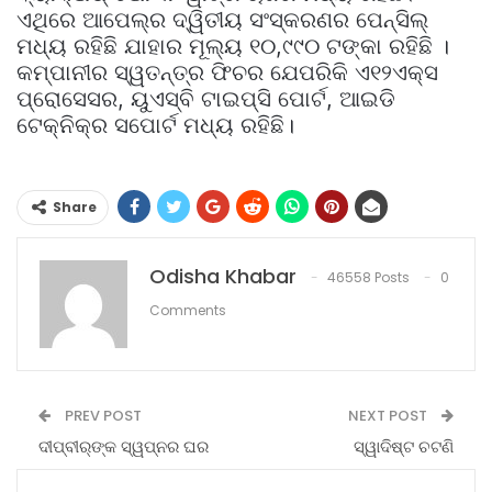
ଏଥିରେ ଆପେଲ୍‌ର ଦ୍ୱିତୀୟ ସଂସ୍କରଣର ପେନ୍‌ସିଲ୍‌
ମଧ୍ୟ ରହିଛି ଯାହାର ମୂଲ୍ୟ ୧୦,୯୯୦ ଟଙ୍କା ରହିଛି ।
କମ୍ପାନୀର ସ୍ୱତନ୍ତ୍ର ଫିଚର ଯେପରିକି ଏ୧୨ଏକ୍ସ
ପ୍ରୋସେସର, ୟୁଏସ୍‌ବି ଟାଇପ୍‌ସି ପୋର୍ଟ, ଆଇଡି
ଟେକ୍ନିକ୍‌ର ସପୋର୍ଟ ମଧ୍ୟ ରହିଛି।
Share
Odisha Khabar
46558 Posts
0
Comments
PREV POST
NEXT POST
ଦୀପ୍‌ବୀର୍‌ଙ୍କ ସ୍ୱପ୍ନର ଘର
ସ୍ୱାଦିଷ୍ଟ ଚଟଣି