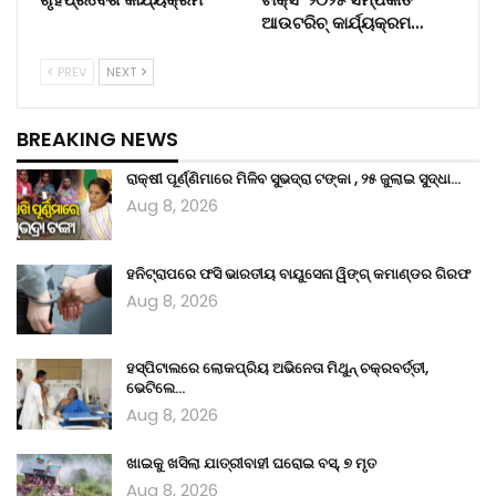
ଆଉଟରିଚ୍ କାର୍ଯ୍ୟକ୍ରମ…
PREV
NEXT
BREAKING NEWS
ରାକ୍ଷୀ ପୂର୍ଣ୍ଣିମାରେ ମିଳିବ ସୁଭଦ୍ରା ଟଙ୍କା , ୨୫ ଜୁଲାଇ ସୁଦ୍ଧା…
Aug 8, 2026
ହନିଟ୍ରାପରେ ଫସି ଭାରତୀୟ ବାୟୁସେନା ୱିଙ୍ଗ୍ କମାଣ୍ଡର ଗିରଫ
Aug 8, 2026
ହସ୍ପିଟାଲରେ ଲୋକପ୍ରିୟ ଅଭିନେତା ମିଥୁନ୍ ଚକ୍ରବର୍ତ୍ତୀ,
ଭେଟିଲେ…
Aug 8, 2026
ଖାଇକୁ ଖସିଲା ଯାତ୍ରୀବାହୀ ଘରୋଇ ବସ୍, ୭ ମୃତ
Aug 8, 2026