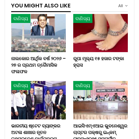
YOU MIGHT ALSO LIKE
All
ବାଣିଜ୍ୟ
ବାଣିଜ୍ୟ
ନାଲକୋର ଆର୍ଥିକ ବର୍ଷ ୨୦୨୬ –
ରୁପା ମୂଲ୍ୟ ୧୫ ହଜାର ଟଙ୍କା
୨୭ ର ପ୍ରଥମ ତ୍ରୈମାସିକ
ହ୍ରାସ
ଫଳାଫଳ
ବାଣିଜ୍ୟ
ବାଣିଜ୍ୟ
ଭାରତୀୟ ଷ୍ଟେଟ ବ୍ୟାଙ୍କର
ଆଇସିଏମ୍‌ଏଆଇ ଭୁବନେଶ୍ୱର
ଅଟଳା ଶ୲ଖ୲ର ନୂତନ
ଚାପ୍ଟର ପକ୍ଷରୁ ଇନ୍‌କମ୍
ଗୃହପ୍ରବେଶ କାର୍ଯ୍ୟକ୍ରମ
ଟାକ୍ସ-୨୦୨୫ ସମ୍ପର୍କୀତ