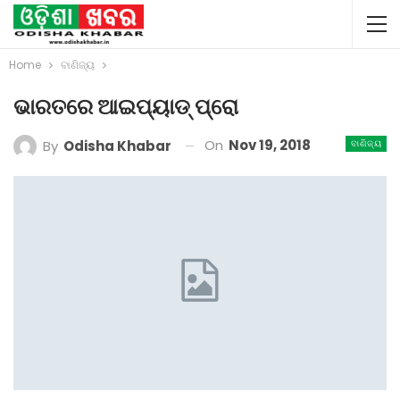
Home
ବାଣିଜ୍ୟ
ଭାରତରେ ଆଇପ୍ୟାଡ୍‌ ପ୍ରୋ
On
Nov 19, 2018
By
Odisha Khabar
ବାଣିଜ୍ୟ