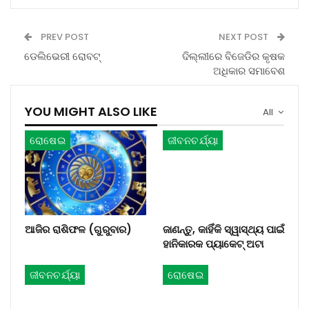
PREV POST
NEXT POST
ଡେଲିଭେରୀ ରୋବଟ୍‌
ଦିଲ୍ଲୀରେ ବିଜେଡିର କୃଷକ
ଅଧିକାର ସମାବେଶ
YOU MIGHT ALSO LIKE
All
ରୋଷେଇ
ଜୀବନଚର୍ଯ୍ୟା
ଆଜିର ରାଶିଫଳ (ଗୁରୁବାର)
ଜାଣନ୍ତୁ, କାହିଁକି ସ୍ୱାସ୍ଥ୍ୟ ପାଇଁ
ହାନିକାରକ ପ୍ୟାକେଟ୍ ଅଟା
ଜୀବନଚର୍ଯ୍ୟା
ରୋଷେଇ