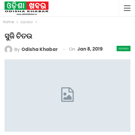
Home
ରୋଷେଇ
ସୁଜି ଚିତଉ
On
Jan 8, 2019
By
Odisha Khabar
ରୋଷେଇ