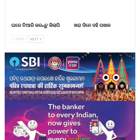
ଘରେ ତିଆରି କରନ୍ତୁ ଜିଲାପି
ଖରା ଦିନେ ଦହି ପଖାଳ
PREV
NEXT