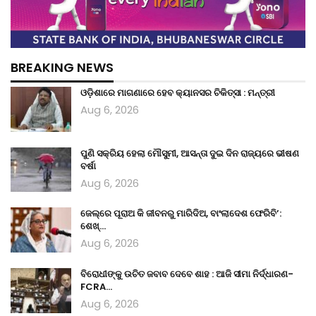
BREAKING NEWS
ଓଡ଼ିଶାରେ ମାଗଣାରେ ହେବ କ୍ୟାନସର ଚିକିତ୍ସା : ମନ୍ତ୍ରୀ
Aug 6, 2026
ପୁଣି ସକ୍ରିୟ ହେଲା ମୌସୁମୀ, ଆସନ୍ତା ଦୁଇ ଦିନ ରାଜ୍ୟରେ ଭୀଷଣ
ବର୍ଷା
Aug 6, 2026
ଜେଲ୍‌ରେ ପୂରାଅ କି ଜୀବନରୁ ମାରିଦିଅ, ବାଂଲାଦେଶ ଫେରିବି’:
ଶେଖ୍…
Aug 6, 2026
ବିରୋଧୀଙ୍କୁ ଉଚିତ ଜବାବ ଦେବେ ଶାହ : ଆଜି ସୀମା ନିର୍ଦ୍ଧାରଣ-
FCRA…
Aug 6, 2026