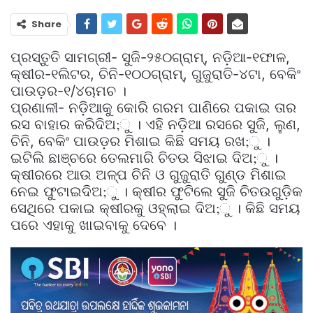
Share
ପ୍ରସ୍ତୁତି ସାମଗ୍ରୀ- ସୁଜି-୨୫୦ଗ୍ରାମ୍‌, ନଡ଼ିଆ-୧ଫାଳ,
କ୍ଷୀର-୧ଲିଟର, ଚିନି-୧୦୦ଗ୍ରାମ୍‌, ଗୁଜୁରାତି-୪ଟା, ବେକିଂ
ପାଉଡ଼ର-୧/୪ଚାମଚ ।
ପ୍ରଣାଳୀ- ନଡ଼ିଆକୁ କୋରି ଗରମ ପାଣିରେ ପକାଇ ତାର
ରସ ବାହାର କରିଦିଅ;ୁ । ଏହି ନଡ଼ିଆ ରସରେ ସୁଜି, ଲୁଣ,
ଚିନି, ବେକିଂ ପାଉଡ଼ର ମିଶାଇ କିଛି ସମୟ ରଖ;ୁ ।
ଇଟିଲି ଛାଞ୍ଚରେ ତେଲମାରି ଚିତଉ ସିଝାଇ ଦିଅ;ୁ ।
କ୍ଷୀରରେ ଆଉ ଅଳ୍ପ ଚିନି ଓ ଗୁଜୁରାତି ଗୁଣ୍ଡ ମିଶାଇ
ନେଇ ଫୁଟାଇଦିଅ;ୁ । କ୍ଷୀର ଫୁଟିଲେ ସୁଜି ଚିତଉଗୁଡ଼ିକ
ସେଥିରେ ପକାଇ କ୍ଷୀରକୁ ଓହ୍ଲାଇ ଦିଅ;ୁ । କିଛି ସମୟ
ପରେ ଏହାକୁ ଖାଇବାକୁ ଦେବେ ।