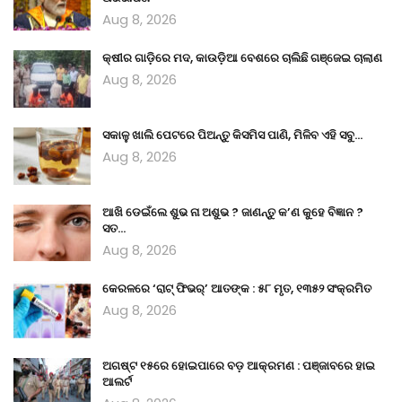
Aug 8, 2026
କ୍ଷୀର ଗାଡ଼ିରେ ମଦ, କାଉଡ଼ିଆ ବେଶରେ ଚାଲିଛି ଗଞ୍ଜେଇ ଚାଲାଣ
Aug 8, 2026
ସକାଳୁ ଖାଲି ପେଟରେ ପିଅନ୍ତୁ କିସମିସ ପାଣି, ମିଳିବ ଏହି ସବୁ…
Aug 8, 2026
ଆଖି ଡେଇଁଲେ ଶୁଭ ନା ଅଶୁଭ ? ଜାଣନ୍ତୁ କ’ଣ କୁହେ ବିଜ୍ଞାନ ?
ସତ…
Aug 8, 2026
କେରଳରେ ‘ରାଟ୍ ଫିଭର୍’ ଆତଙ୍କ : ୫୮ ମୃତ, ୧୩୫୨ ସଂକ୍ରମିତ
Aug 8, 2026
ଅଗଷ୍ଟ ୧୫ରେ ହୋଇପାରେ ବଡ଼ ଆକ୍ରମଣ : ପଞ୍ଜାବରେ ହାଇ
ଆଲର୍ଟ