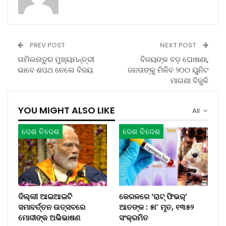
PREV POST
NEXT POST
ତାମିଲନାଡୁର ମୁଖ୍ୟମନ୍ତ୍ରୀ
ବିଜୟଙ୍କ ବଡ଼ ଘୋଷଣା,
ଭାବେ ଶପଥ ନେଲେ ବିଜୟ
ଜନତାଙ୍କୁ ମିଳିବ ୨୦୦ ୟୁନିଟ
ମାଗଣା ବିଜୁଳି
YOU MIGHT ALSO LIKE
All
ଦେଶ ବିଦେଶ
ଦେଶ ବିଦେଶ
ଦିଲ୍ଲୀ ଆଇଆଇଟି
କେରଳରେ ‘ରାଟ୍ ଫିଭର୍’
ସମାବର୍ତ୍ତନ ଉତ୍ସବରେ
ଆତଙ୍କ : ୫୮ ମୃତ, ୧୩୫୨
ମୋଦୀଙ୍କ ଅଭିଭାଷଣ
ସଂକ୍ରମିତ