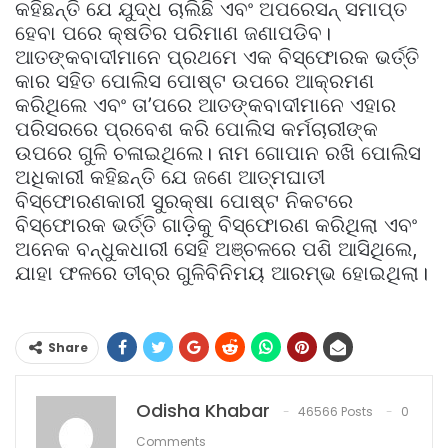
କହିଛନ୍ତି ଯେ ଯୁଦ୍ଧ ଚାଲିଛି ଏବଂ ଅପରେସନ୍ ସମାପ୍ତ
ହେବା ପରେ କ୍ଷତିର ପରିମାଣ ଜଣାପଡିବ।
ଆତଙ୍କବାଦୀମାନେ ପ୍ରଥମେ ଏକ ବିସ୍ଫୋରକ ଭର୍ତ୍ତି
କାର ସହିତ ପୋଲିସ ପୋଷ୍ଟ ଉପରେ ଆକ୍ରମଣ
କରିଥିଲେ ଏବଂ ତା’ପରେ ଆତଙ୍କବାଦୀମାନେ ଏହାର
ପରିସରରେ ପ୍ରବେଶ କରି ପୋଲିସ କର୍ମଚାରୀଙ୍କ
ଉପରେ ଗୁଳି ଚଳାଇଥିଲେ। ନାମ ଗୋପାନ ରଖି ପୋଲିସ
ଅଧିକାରୀ କହିଛନ୍ତି ଯେ ଜଣେ ଆତ୍ମଘାତୀ
ବିସ୍ଫୋରଣକାରୀ ସୁରକ୍ଷା ପୋଷ୍ଟ ନିକଟରେ
ବିସ୍ଫୋରକ ଭର୍ତ୍ତି ଗାଡ଼ିକୁ ବିସ୍ଫୋରଣ କରିଥିଲା ​​ଏବଂ
ଅନେକ ବନ୍ଧୁକଧାରୀ ସେହି ଅଞ୍ଚଳରେ ପଶି ଆସିଥିଲେ,
ଯାହା ଫଳରେ ତୀବ୍ର ଗୁଳିବିନିମୟ ଆରମ୍ଭ ହୋଇଥିଲା।
Share
Odisha Khabar
46566 Posts
0
Comments