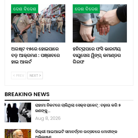
ଦେଶ ବିଦେଶ
ଦେଶ ବିଦେଶ
ଅଗଷ୍ଟ ୧୫ରେ ହୋଇପାରେ
ହନିଟ୍ରାପରେ ଫସି ଭାରତୀୟ
ବଡ଼ ଆକ୍ରମଣ : ପଞ୍ଜାବରେ
ବାୟୁସେନା ୱିଙ୍ଗ୍ କମାଣ୍ଡର
ହାଇ ଆଲର୍ଟ
ଗିରଫ
PREV
NEXT
BREAKING NEWS
ରାହାମା ନିକଟରେ ଚାଲିଥିଲା ସେକ୍ସ ରାକେଟ୍ : ଚଢ଼ାଉ କରି ୫
ଜଣଙ୍କୁ…
Aug 8, 2026
ଦିଲ୍ଲୀ ଆଇଆଇଟି ସମାବର୍ତ୍ତନ ଉତ୍ସବରେ ମୋଦୀଙ୍କ
ଅଭିଭାଷଣ