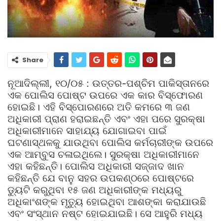
Share
ନୂଆଦିଲ୍ଲୀ, ୧୦/୦୫ : ଉତ୍ତର-ପଶ୍ଚିମ ପାକିସ୍ତାନରେ
ଏକ ପୋଲିସ ପୋଷ୍ଟ ଉପରେ ଏକ କାର ବିସ୍ଫୋରଣ
ହୋଇଛି। ଏହି ବିସ୍ପୋରଣରେ ଅତି କମରେ ୩ ଜଣ
ଅଧିକାରୀ ପ୍ରାଣ ହରାଇଛନ୍ତି ଏବଂ ଏହା ପରେ ସୁରକ୍ଷା
ଅଧିକାରୀମାନେ ସାହାଯ୍ୟ ଯୋଗାଇବା ପାଇଁ
ଘଟଣାସ୍ଥଳକୁ ଯାଉଥିବା ପୋଲିସ କର୍ମଚାରୀଙ୍କ ଉପରେ
ଏକ ଆମ୍ବୁସ ଚଳାଇଥିଲେ। ସୁରକ୍ଷା ଅଧିକାରୀମାନେ
ଏହା କହିଛନ୍ତି। ପୋଲିସ ଅଧିକାରୀ ସଜ୍ଜାଦ ଖାନ
କହିଛନ୍ତି ଯେ ବାନୁ ସହର ଉପକଣ୍ଠରେ ପୋଷ୍ଟରେ
ଡ୍ୟୁଟି କରୁଥିବା ୧୫ ଜଣ ଅଧିକାରୀଙ୍କ ମଧ୍ୟରୁ
ଅଧିକାଂଶଙ୍କ ମୃତ୍ୟୁ ହୋଇଥିବା ଆଶଙ୍କା କରାଯାଉଛି
ଏବଂ ସଂସ୍ଥାନ ନଷ୍ଟ ହୋଇଯାଇଛି। ସେ ଆହୁରି ମଧ୍ୟ