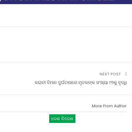
NEXT POST
କରାଚୀ ବିମାନ ଦୁର୍ଘଟଣାରେ ମୃତକଙ୍କ ସଂଖ୍ୟା ୯୭କୁ ବୃଦ୍ଧି
More From Author
ଦେଶ ବିଦେଶ