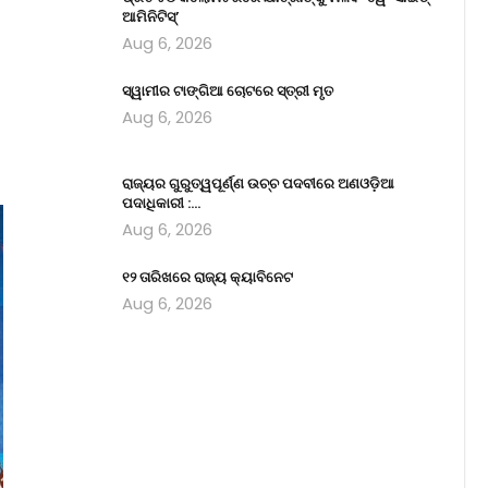
ଆମିନିଟିସ୍‌’
Aug 6, 2026
ସ୍ୱାମୀର ଟାଙ୍ଗିଆ ଚୋଟରେ ସ୍ତ୍ରୀ ମୃତ
Aug 6, 2026
ରାଜ୍ୟର ଗୁରୁତ୍ୱପୂର୍ଣ୍ଣ ଉଚ୍ଚ ପଦବୀରେ ଅଣଓଡ଼ିଆ
ପଦାଧିକାରୀ :…
Aug 6, 2026
୧୨ ତାରିଖରେ ରାଜ୍ୟ କ୍ୟାବିନେଟ
Aug 6, 2026