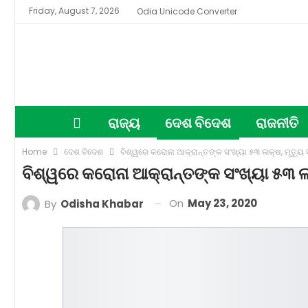
Friday, August 7, 2026
Odia Unicode Converter
ରାଜ୍ୟ
ଦେଶ ବିଦେଶ
ରାଜନୀତି
Home
ଦେଶ ବିଦେଶ
ବିଶ୍ୱରେ କରୋନା ଆକ୍ରାନ୍ତଙ୍କ ସଂଖ୍ୟା ୫୩ ଲକ୍ଷ, ମୃତ୍ୟୁ
ବିଶ୍ୱରେ କରୋନା ଆକ୍ରାନ୍ତଙ୍କ ସଂଖ୍ୟା ୫୩ ଲ
On
May 23, 2020
By
Odisha Khabar