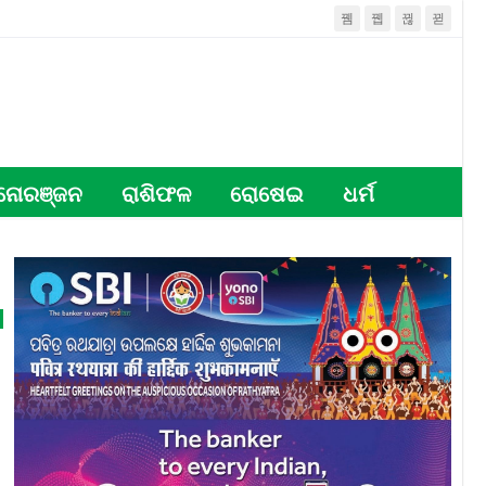
ନୋରଞ୍ଜନ
ରାଶିଫଳ
ରୋଷେଇ
ଧର୍ମ