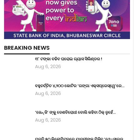
BREAKING NEWS
୧୮ ଟଙ୍କା ବଢିବ ଘରୋଇ ଗ୍ୟାସ ସିଲିଣ୍ଡର !
Aug 6, 2026
ବହୁଚର୍ଚ୍ଚିତ ୪,୨୦୦ କୋଟିର ‘ଗଙ୍ଗା ଏକ୍ସପ୍ରେସ୍‌ୱେ’ରେ…
Aug 6, 2026
‘ଜେନ୍‌ ଜି’ ଙ୍କୁ ଦେଶବିରୋଧୀ ବୋଲି କହିବା ଠିକ୍ ନୁହେଁ…
Aug 6, 2026
ପ୍ରତି ୫୦ କିଲୋମିଟରରେ ଯାତ୍ରୀଙ୍କୁ ମିଳିବ ’ୱେ-ସାଇଡ୍‌