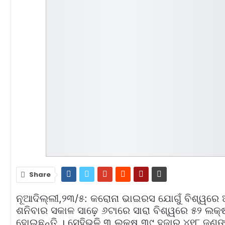
Share
ନୂଆଦିଲ୍ଲୀ,୨୩/୫: କରୋନା ଭାଇରସ ଯୋଗୁଁ ବିଶ୍ୱରେ 
ଶନିବାର ସକାଳ ସାଢ଼େ ୬ଟାରେ ସାରା ବିଶ୍ୱରେ ୫୨ ଲକ
ହୋଇଛନ୍ତି । ସେହିଭଳି ୩ ଲକ୍ଷ ୩୯ ହଜାର ୪୧୮ ଜଣଙ୍