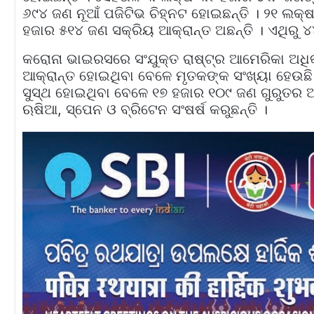
୬୯୪ ଜଣ ନୂଆଁ ପଜିଟିଭ ଚିହ୍ନଟ ହୋଇଛନ୍ତି । ୨୧ ଲକ
ହଜାର ୫୧୪ ଜଣ ସକ୍ରିୟ ଆକ୍ରାନ୍ତ ଅଛନ୍ତି । ଏଥିରୁ 
କରୋନା ଭାଇରସରେ ସଂଯୁକ୍ତ ରାଷ୍ଟ୍ର ଆମେରିକା ଅଧି
ଆକ୍ରାନ୍ତ ହୋଇଥିବା ବେଳେ ମୃତକଙ୍କ ସଂଖ୍ୟା ହେଉ
ସୁସ୍ଥ ହୋଇଥିବା ବେଳେ ୧୭ ହଜାର ୧୦୯ ଜଣ ଗୁରୁତର 
ଋଷିଆ, ସ୍ପେନ ଓ ବ୍ରିଟେନ ସଂଷର୍ଷ କରୁଛନ୍ତି ।