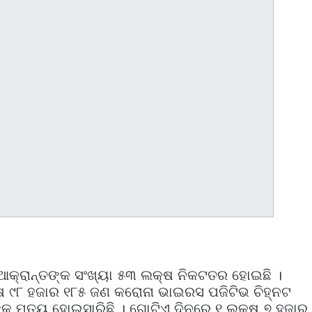
ଆକ୍ରାନ୍ତଙ୍କ ସଂଖ୍ୟା ୫୩ ଲକ୍ଷ ନିକଟତର ହୋଇଛି ।
୍ଷ ୯୮ ହଜାର ୧୮୫ ଜଣ କରୋନା ଭାଇରସ ପଜିଟିଭ ଚିହ୍ନଟ
କ ମୃତ୍ୟୁ ହୋଇସାରିଛି । ଗୋଟିଏ ଦିନରେ ୧ ଲକ୍ଷ ୭ ହଜାର