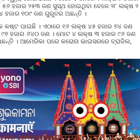
୍ଷ ୫୬ ହଜାର ୨୫୩ ଜଣ ସୁସ୍ଥ ହୋଇଥିବା ବେଳେ ୨୮ ଲକ୍ଷ ୨
୪୪ ହଜାର ୧୦୯ ଜଣ ଗୁରୁତର ଅଛନ୍ତି ।
କ କଷ୍ଟ ପାଇଛି । ଏଠାରେ ୧୬ ଲକ୍ଷ ୪୫ ହଜାର ୭୪ ଜଣ
ଛି ୯୭ ହଜାର ୬୪୦ ଜଣ । ମୋଟ ୪ ଲକ୍ଷ ୩ ହଜାର ୯୬ ଜଣ
ଅଛନ୍ତି । ଆମେରିକା ପରେ କରୋନା ଭାଇସରରେ ବ୍ରାଜିଲ,