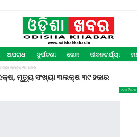
ଅପରାଧ
ଦୁର୍ଘଟଣା
ଖେଳ
ଜୀବନଚର୍ଯ୍ୟା
ମ
 ସଂଖ୍ୟା ୩ଲକ୍ଷ ୩୯ ହଜାର
କ୍ଷ, ମୃତ୍ୟୁ ସଂଖ୍ୟା ୩ଲକ୍ଷ ୩୯ ହଜାର
ଦେଶ ବିଦେଶ