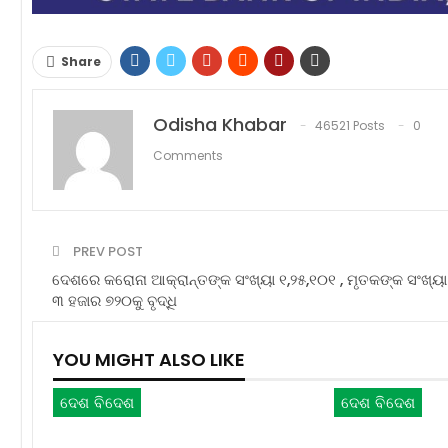
Share
Odisha Khabar
46521 Posts
0
Comments
PREV POST
ଦେଶରେ କରୋନା ଆକ୍ରାନ୍ତଙ୍କ ସଂଖ୍ୟା ୧,୨୫,୧୦୧ , ମୃତକଙ୍କ ସଂଖ୍ୟା
୩ ହଜାର ୭୨୦କୁ ବୃଦ୍ଧି
YOU MIGHT ALSO LIKE
ଦେଶ ବିଦେଶ
ଦେଶ ବିଦେଶ