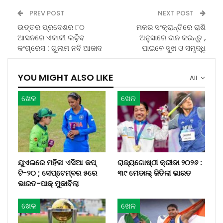
PREV POST
NEXT POST
ଉତ୍ତର ପ୍ରଦେଶର ୮୦
ମକର ସଂକ୍ରାନ୍ତିରେ ରାଶି
ଆସନରେ ଏକାକୀ ଲଢ଼ିବ
ଅନୁସାରେ ଦାନ କରନ୍ତୁ ,
କଂଗ୍ରେସ : ଗୁଲାମ ନବି ଆଜାଦ
ପାଇବେ ସୁଖ ଓ ସମୃଦ୍ଧି
YOU MIGHT ALSO LIKE
All
ଖେଳ
ଖେଳ
ୟୁଏଇରେ ମହିଳା ଏସିଆ କପ୍‌
ରାଜ୍ୟଗୋଷ୍ଠୀ କ୍ରୀଡା ୨୦୨୬ :
ଟି-୨୦ ; ସେପ୍ଟେମ୍ବର ୫ରେ
୩୯ ମେଡାଲ୍ ଜିତିଲା ଭାରତ
ଭାରତ-ପାକ୍‌ ମୁକାବିଲା
ଖେଳ
ଖେଳ