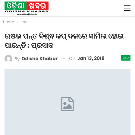
Home
ଖେଳ
ଋଷଭ ପନ୍ତ ବିଶ୍ଵ କପ୍ ଦଳରେ ସାମିଲ ହୋଇ
ପାରନ୍ତି : ପ୍ରସାଦ
On
Jan 13, 2019
By
Odisha Khabar
ଖେଳ