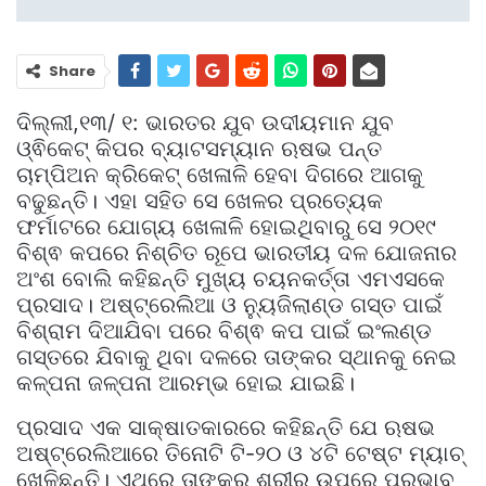
Share
ଦିଲ୍ଲୀ,୧୩/ ୧: ଭାରତର ଯୁବ ଉଦୀୟମାନ ଯୁବ
ଓ୍ଵିକେଟ୍ କିପର ବ୍ୟାଟସମ୍ୟାନ ଋଷଭ ପନ୍ତ
ଚାମ୍ପିଅନ କ୍ରିକେଟ୍ ଖେଳାଳି ହେବା ଦିଗରେ ଆଗକୁ
ବଢୁଛନ୍ତି। ଏହା ସହିତ ସେ ଖେଳର ପ୍ରତ୍ୟେକ
ଫର୍ମାଟରେ ଯୋଗ୍ୟ ଖେଳାଳି ହୋଇଥିବାରୁ ସେ ୨୦୧୯
ବିଶ୍ଵ କପରେ ନିଶ୍ଚିତ ରୂପେ ଭାରତୀୟ ଦଳ ଯୋଜନାର
ଅଂଶ ବୋଲି କହିଛନ୍ତି ମୁଖ୍ୟ ଚୟନକର୍ତ୍ତା ଏମଏସକେ
ପ୍ରସାଦ। ଅଷ୍ଟ୍ରେଲିଆ ଓ ନ୍ୟୁଜିଲାଣ୍ଡ ଗସ୍ତ ପାଇଁ
ବିଶ୍ରାମ ଦିଆଯିବା ପରେ ବିଶ୍ଵ କପ ପାଇଁ ଇଂଲଣ୍ଡ
ଗସ୍ତରେ ଯିବାକୁ ଥିବା ଦଳରେ ତାଙ୍କର ସ୍ଥାନକୁ ନେଇ
କଳ୍ପନା ଜଳ୍ପନା ଆରମ୍ଭ ହୋଇ ଯାଇଛି।
ପ୍ରସାଦ ଏକ ସାକ୍ଷାତକାରରେ କହିଛନ୍ତି ଯେ ଋଷଭ
ଅଷ୍ଟ୍ରେଲିଆରେ ତିନୋଟି ଟି-୨୦ ଓ ୪ଟି ଟେଷ୍ଟ ମ୍ୟାଚ୍
ଖେଳିଛନ୍ତି। ଏଥିରେ ତାଙ୍କର ଶରୀର ଉପରେ ପ୍ରଭାବ