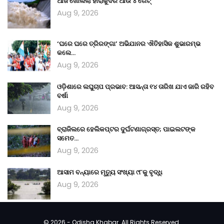
ଆଜି ଖୋଲିଲା ହୀରାକୁଦର ଆଉ ୪ ଗେଟ୍
Aug 9, 2026
‘ଘରେ ଘରେ ତ୍ରିରଙ୍ଗା’ ଅଭିଯାନର ଐତିହାସିକ ଶୁଭାରମ୍ଭ
କଲେ…
Aug 9, 2026
ଓଡ଼ିଶାରେ ଲଘୁଚାପ ପ୍ରଭାବ: ଆସନ୍ତା ୧୪ ତାରିଖ ଯାଏ ଜାରି ରହିବ
ବର୍ଷା
Aug 9, 2026
ବ୍ରାଜିଲରେ ହେଲିକପ୍ଟର ଦୁର୍ଘଟଣାଗ୍ରସ୍ତ; ପାଇଲଟଙ୍କ
ସମେତ…
Aug 9, 2026
ଆସାମ ବନ୍ୟାରେ ମୃତ୍ୟୁ ସଂଖ୍ୟା ୯୮କୁ ବୃଦ୍ଧି
Aug 9, 2026
© 2026 - Odisha Khabar. All Rights Reserved.