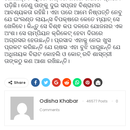
ପଡ଼ିଛି। ତେଣୁ ତାଙ୍କୁ ଦୁଇ ସପ୍ତାହ ବିଶ୍ରାମର
ଆବଶ୍ୟକତା ରହିଛି। ଏହା ପରେ ଆମେ ନିଷ୍ପତ୍ତି ନେବୁ
ଯେ ଇଂଲଣ୍ଡ ଲାୟନ୍ସ ବିପକ୍ଷରେ କେତେ ମ୍ୟାଚ୍ ସେ
ଖେଳିବେ। କିନ୍ତୁ ସେ ବିଶ୍ଵ କପ ଦଳରେ ଯୋଜନାର ଏକ
ଅଂଶ। ସେ ଚାମ୍ପିୟନ କ୍ରିକେଟ୍ ହେବା ଦିଗରେ
ଅଗ୍ରସର ହେଉଛନ୍ତି। ପ୍ରସାଦ ଏହାକୁ ନେଇ ଖୁସ
ପ୍ରକଟ କରିଛନ୍ତି ଯେ ଋଷଭ ଏହା ବୁଝି ପାରୁଛନ୍ତି ଯେ
ଅଧିନାୟକ ବିରାଟ କୋହଲି ଓ କୋଚ୍ ରବି ଶାସ୍ତ୍ରୀ
ତାଙ୍କଠୁ କଣ ଆଶା ରଖିଛନ୍ତି।
Share
Odisha Khabar
46577 Posts
0
Comments