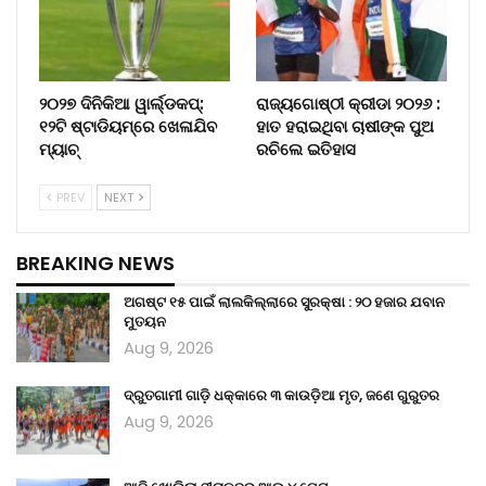
୨୦୨୭ ଦିନିକିଆ ୱାର୍ଲ୍ଡକପ୍‌:
ରାଜ୍ୟଗୋଷ୍ଠୀ କ୍ରୀଡା ୨୦୨୬ :
୧୨ଟି ଷ୍ଟାଡିୟମ୍‌ରେ ଖେଳାଯିବ
ହାତ ହରାଇଥିବା ଚାଷୀଙ୍କ ପୁଅ
ମ୍ୟାଚ୍‌
ରଚିଲେ ଇତିହାସ
PREV
NEXT
BREAKING NEWS
ଅଗଷ୍ଟ ୧୫ ପାଇଁ ଲାଲକିଲ୍ଲାରେ ସୁରକ୍ଷା : ୨୦ ହଜାର ଯବାନ
ମୁତୟନ
Aug 9, 2026
ଦ୍ରୁତଗାମୀ ଗାଡ଼ି ଧକ୍କାରେ ୩ କାଉଡ଼ିଆ ମୃତ, ଜଣେ ଗୁରୁତର
Aug 9, 2026