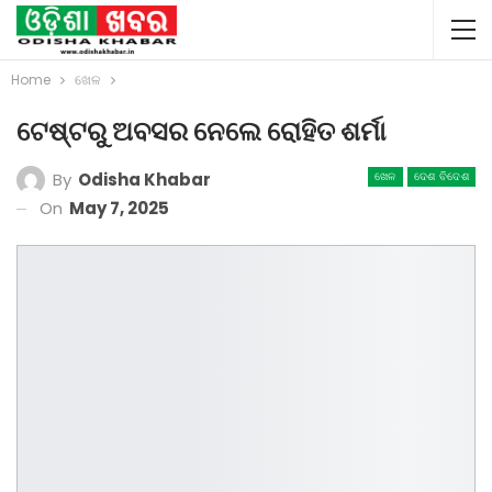
Home
ଖେଳ
ଟେଷ୍ଟରୁ ଅବସର ନେଲେ ରୋହିତ ଶର୍ମା
By
Odisha Khabar
ଖେଳ
ଦେଶ ବିଦେଶ
On
May 7, 2025