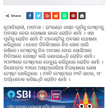
Share
ନୂଆଦିଲ୍ଲୀ, ୦୭/୦୫ : ଇଂଲଣ୍ଡ ଗସ୍ତ ପୂର୍ବରୁ ଟେଷ୍ଟରୁ
ଅବସର ନେଇ ଘୋଷଣା କଲେ ରୋହିତ ଶର୍ମା । ଏହା
ପୂର୍ବରୁ ରୋହିତ ଶର୍ମା ଟି ଟ୍ବେଣ୍ଟିରୁ ଅବସର ଘୋଷଣା
କରିଥିଲେ । ତେବେ ଦିନିକିଆରେ ନିଜ ଖେଳ ଜାରି
ରଖିବେ। ଟେଷ୍ଟରୁ ନିଜ ଅବସର ନେଇ ସୋସିଆଲ
ମିଡିଆରେ ପୋଷ୍ଟ କରି ଜଣାଇଛନ୍ତି ରୋହିତ ଶର୍ମା।
୨୦୧୩ରେ ଟେଷ୍ଟରେ ଡେବ୍ୟୁ କରିଥିଲେ ରୋହିତ ଶର୍ମା ।
ଡିସେମ୍ବର ୨୬ରେ ଅଷ୍ଟ୍ରେଲିଆ ବିପକ୍ଷରେ ଶେଷ
ଟେଷ୍ଟ ଖେଳିଥିଲେ । ୬୭ଟି ଟେଷ୍ଟରେ ୧୨ଟି ଶତକ, ୧୮
ଅର୍ଦ୍ଧଶତକ କରିଛନ୍ତି ରୋହିତ ଶର୍ମା ।