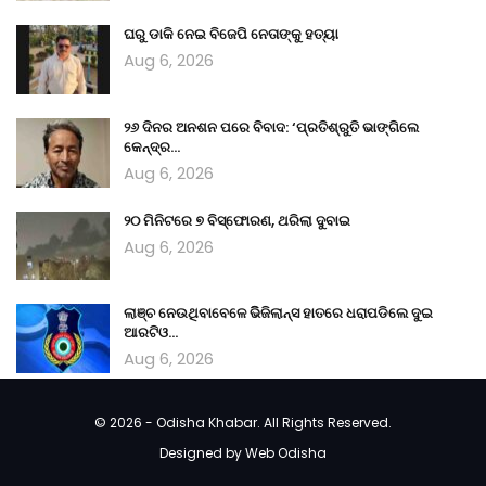
ଘରୁ ଡାକି ନେଇ ବିଜେପି ନେତାଙ୍କୁ ହତ୍ୟା
Aug 6, 2026
୨୬ ଦିନର ଅନଶନ ପରେ ବିବାଦ: ‘ପ୍ରତିଶ୍ରୁତି ଭାଙ୍ଗିଲେ
କେନ୍ଦ୍ର…
Aug 6, 2026
୨୦ ମିନିଟରେ ୭ ବିସ୍ଫୋରଣ, ଥରିଲା ଦୁବାଇ
Aug 6, 2026
ଲାଞ୍ଚ ନେଉଥିବାବେଳେ ଭିିଜିଲାନ୍ସ ହାତରେ ଧରାପଡିଲେ ଦୁଇ
ଆରଟିଓ…
Aug 6, 2026
© 2026 - Odisha Khabar. All Rights Reserved.
Designed by
Web Odisha