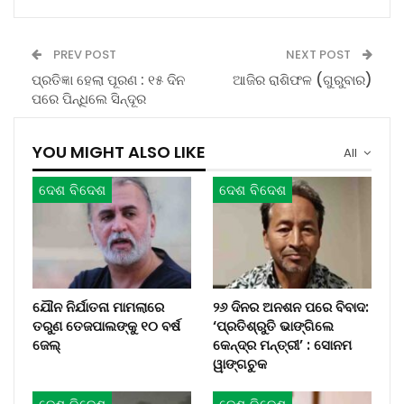
PREV POST
NEXT POST
ପ୍ରତିଜ୍ଞା ହେଲା ପୂରଣ : ୧୫ ଦିନ
ଆଜିର ରାଶିଫଳ (ଗୁରୁବାର)
ପରେ ପିନ୍ଧିଲେ ସିନ୍ଦୂର
YOU MIGHT ALSO LIKE
All
ଦେଶ ବିଦେଶ
ଦେଶ ବିଦେଶ
ଯୌନ ନିର୍ଯାତନା ମାମଲାରେ
୨୬ ଦିନର ଅନଶନ ପରେ ବିବାଦ:
ତରୁଣ ତେଜପାଲଙ୍କୁ ୧୦ ବର୍ଷ
‘ପ୍ରତିଶ୍ରୁତି ଭାଙ୍ଗିଲେ
ଜେଲ୍
କେନ୍ଦ୍ର ମନ୍ତ୍ରୀ’ : ସୋନମ
ୱାଙ୍ଗଚୁକ