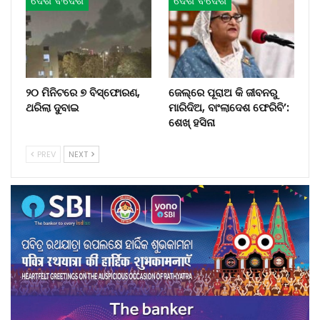
ଦେଶ ବିଦେଶ
ଦେଶ ବିଦେଶ
୨୦ ମିନିଟରେ ୭ ବିସ୍ଫୋରଣ,
ଜେଲ୍‌ରେ ପୂରାଅ କି ଜୀବନରୁ
ଥରିଲା ଦୁବାଇ
ମାରିଦିଅ, ବାଂଲାଦେଶ ଫେରିବି’:
ଶେଖ୍ ହସିନା
PREV
NEXT