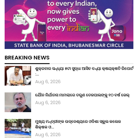
BREAKING NEWS
ଶୁକ୍ରବାର ସନ୍ଧ୍ୟା ୫ଟା ସୁଦ୍ଧା ଆସିବ ବନ୍ୟା କ୍ଷୟକ୍ଷତି ରିପୋର୍ଟ
:…
Aug 6, 2026
ଯୌନ ନିର୍ଯାତନା ମାମଲାରେ ତରୁଣ ତେଜପାଲଙ୍କୁ ୧୦ ବର୍ଷ ଜେଲ୍
Aug 6, 2026
ମୁଖ୍ୟ ମନ୍ତ୍ରୀଙ୍କ ଉଦ୍ଦେଶ୍ୟରେ ଓଡିଶା ସ୍କୁଲ କଲେଜ
ଶିକ୍ଷକ ଓ…
Aug 6, 2026