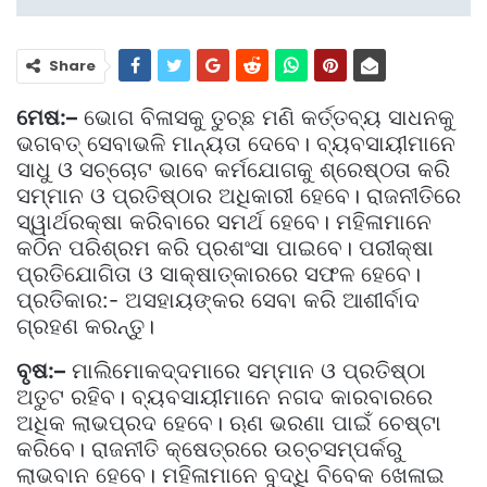
Share
ମେଷ:–
ଭୋଗ ବିଳାସକୁ ତୁଚ୍ଛ ମଣି କର୍ତ୍ତବ୍ୟ ସାଧନକୁ
ଭଗବତ୍ ସେବାଭଳି ମାନ୍ୟତା ଦେବେ। ବ୍ୟବସାୟୀମାନେ
ସାଧୁ ଓ ସଚ୍ଚୋଟ ଭାବେ କର୍ମଯୋଗକୁ ଶ୍ରେଷ୍ଠତା କରି
ସମ୍ମାନ ଓ ପ୍ରତିଷ୍ଠାର ଅଧିକାରୀ ହେବେ। ରାଜନୀତିରେ
ସ୍ୱାର୍ଥରକ୍ଷା କରିବାରେ ସମର୍ଥ ହେବେ। ମହିଳାମାନେ
କଠିନ ପରିଶ୍ରମ କରି ପ୍ରଶଂସା ପାଇବେ। ପରୀକ୍ଷା
ପ୍ରତିଯୋଗିତା ଓ ସାକ୍ଷାତ୍କାରରେ ସଫଳ ହେବେ।
ପ୍ରତିକାର:- ଅସହାୟଙ୍କର ସେବା କରି ଆଶୀର୍ବାଦ
ଗ୍ରହଣ କରନ୍ତୁ।
ବୃଷ:–
ମାଲିମୋକଦ୍ଦମାରେ ସମ୍ମାନ ଓ ପ୍ରତିଷ୍ଠା
ଅତୁଟ ରହିବ। ବ୍ୟବସାୟୀମାନେ ନଗଦ କାରବାରରେ
ଅଧିକ ଲାଭପ୍ରଦ ହେବେ। ଋଣ ଭରଣା ପାଇଁ ଚେଷ୍ଟା
କରିବେ। ରାଜନୀତି କ୍ଷେତ୍ରରେ ଉଚ୍ଚସମ୍ପର୍କରୁ
ଲାଭବାନ ହେବେ। ମହିଳାମାନେ ବୁଦ୍ଧି ବିବେକ ଖେଳାଇ