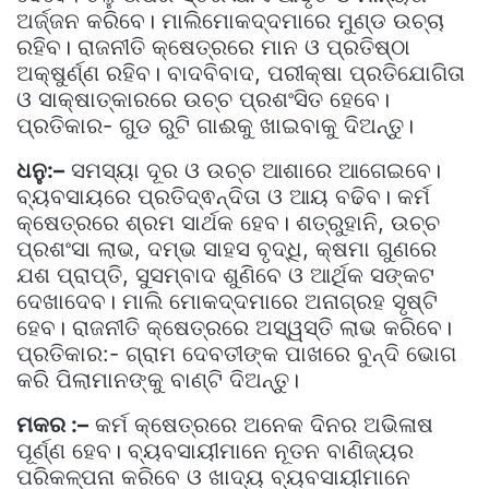
ଅର୍ଜ୍ଜନ କରିବେ। ମାଲିମୋକଦ୍ଦମାରେ ମୁଣ୍ଡ ଉଚ୍ଚା
ରହିବ। ରାଜନୀତି କ୍ଷେତ୍ରରେ ମାନ ଓ ପ୍ରତିଷ୍ଠା
ଅକ୍ଷୁର୍ଣ୍ଣ ରହିବ। ବାଦବିବାଦ, ପରୀକ୍ଷା ପ୍ରତିଯୋଗିତା
ଓ ସାକ୍ଷାତ୍କାରରେ ଉଚ୍ଚ ପ୍ରଶଂସିତ ହେବେ।
ପ୍ରତିକାର- ଗୁଡ ରୁଟି ଗାଈକୁ ଖାଇବାକୁ ଦିଅନ୍ତୁ।
ଧନୁ:–
ସମସ୍ୟା ଦୂର ଓ ଉଚ୍ଚ ଆଶାରେ ଆଗେଇବେ।
ବ୍ୟବସାୟରେ ପ୍ରତିଦ୍ଵନ୍ଦିତା ଓ ଆୟ ବଢିବ। କର୍ମ
କ୍ଷେତ୍ରରେ ଶ୍ରମ ସାର୍ଥକ ହେବ। ଶତ୍ରୁହାନି, ଉଚ୍ଚ
ପ୍ରଶଂସା ଲାଭ, ଦମ୍ଭ ସାହସ ବୃଦ୍ଧି, କ୍ଷମା ଗୁଣରେ
ଯଶ ପ୍ରାପ୍ତି, ସୁସମ୍ବାଦ ଶୁଣିବେ ଓ ଆର୍ଥିକ ସଙ୍କଟ
ଦେଖାଦେବ। ମାଲି ମୋକଦ୍ଦମାରେ ଅନାଗ୍ରହ ସୃଷ୍ଟି
ହେବ। ରାଜନୀତି କ୍ଷେତ୍ରରେ ଅସ୍ୱସ୍ତି ଲାଭ କରିବେ।
ପ୍ରତିକାର:- ଗ୍ରାମ ଦେବତୀଙ୍କ ପାଖରେ ବୁନ୍ଦି ଭୋଗ
କରି ପିଲାମାନଙ୍କୁ ବାଣ୍ଟି ଦିଅନ୍ତୁ।
ମକର :–
କର୍ମ କ୍ଷେତ୍ରରେ ଅନେକ ଦିନର ଅଭିଳାଷ
ପୂର୍ଣ୍ଣ ହେବ। ବ୍ୟବସାୟୀମାନେ ନୂତନ ବାଣିଜ୍ୟର
ପରିକଳ୍ପନା କରିବେ ଓ ଖାଦ୍ୟ ବ୍ୟବସାୟୀମାନେ