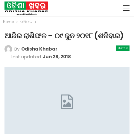
Home
ରାଶିଫଳ
ଆଜିର ରାଶିଫଳ – ୦୯ ଜୁନ ୨୦୧୮ (ଶନିବାର)
By
Odisha Khabar
ରାଶିଫଳ
Last updated
Jun 28, 2018