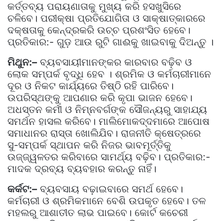
କର୍ତ୍ତବ୍ୟ ପରାୟଣାତାକୁ ମୁଖ୍ୟ କରି ହସଖୁସିରେ
ଚଳିବେ। ପରୀକ୍ଷା ପ୍ରତିଯୋଗିତା ଓ ସାକ୍ଷାତ୍କାରରେ
ଦକ୍ଷତାକୁ କେନ୍ଦ୍ରକରି ଉଚ୍ଚ ପ୍ରଶଂସିତ ହେବେ।
ପ୍ରତିକାର:- ଗୁଡ଼ ଆଉ ରୁଟି ଗାଈକୁ ଖାଇବାକୁ ଦିଅନ୍ତୁ ।
ମିଥୁନ:–
ବ୍ୟବସାୟୀମାନଙ୍କର କାରବାର ବଢ଼ିବ ଓ
ଲୋକ ସମ୍ପର୍କ ବୃଦ୍ଧି ହେବ । ଶ୍ରମିକ ଓ କର୍ମଚାରୀମାନେ
ଦୂର ଓ ନିକଟ କାର୍ଯ୍ୟରେ ତିଷ୍ଠି ରହି ପାରିବେ।
ଉପରିସ୍ଥଙ୍କୁ ଆପଣାର କରି କୃପା ଭାଜନ ହେବେ।
ଅଧସ୍ତନ କର୍ମୀ ଓ ନିମ୍ନବର୍ଗଙ୍କ ସୌଜନ୍ୟରୁ ସାହାଯ୍ୟ
ସମର୍ଥନ ହାସଲ କରିବେ। ମାଲିମୋକଦ୍ଦମାରେ ଆପୋଷ
ସମାଧାନର ରାସ୍ତା ଖୋଲିଯିବ। ରାଜନୀତି କ୍ଷେତ୍ରରେ
ସୁ-ସମ୍ପର୍କ ସ୍ଥାପନ କରି ନିଜର ଭାବମୂର୍ତ୍ତିକୁ
ଉଜ୍ଜ୍ୱଳତର କରିବାରେ ସାମର୍ଥ୍ୟ ବଢ଼ିବ। ପ୍ରତିକାର:-
ମାଦକ ଦ୍ରବ୍ୟ ବ୍ୟବହାର କରନ୍ତୁ ନାହିଁ।
କର୍କଟ:–
ବ୍ୟବସାୟ ବଢ଼ାଇବାରେ ସମର୍ଥ ହେବେ।
କର୍ମଚାରୀ ଓ ଶ୍ରମିକମାନେ ବେଶି ଉପକୃତ ହେବେ। ତଳ
ମହଲରୁ ଆଶାତୀତ ଲାଭ ପାଇବେ। କୋର୍ଟ କଚେରୀ