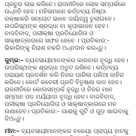
ପ୍ରଚୁର ଲାଭ କରିବେ। ରାଜନୀତିରେ ଲୋକ ସମ୍ପର୍କରେ
ଉନ୍ନତି ହେବ। ମହିଳାମାନେ କର୍ତ୍ତବ୍ୟ ନିଷ୍ଠା
ରକ୍ଷାକରି ସଚ୍ଚୋଟ ଭାବେ ଦାୟିତ୍ୱ ତୁଲାଇବେ।
ଉପରିସ୍ଥଙ୍କ ଶ୍ରଦ୍ଧା ବା କୃପାଭାଜନ ହେବ।
ବାଦବିବାଦ, ପରୀକ୍ଷା ପ୍ରତିଯୋଗିତା ଓ
ସାକ୍ଷାତ୍କାରରେ ସଫଳ ହେବେ । ପ୍ରତିକାର:-
ଭିକାରିଙ୍କୁ ନିରାଶ ନକରି ଅନ୍ନଦାନ କରନ୍ତୁ।
କୁମ୍ଭ:–
ବ୍ୟବସାୟୀମାନଙ୍କର କାରବାର ବୃଦ୍ଧି ହେବ।
ଉପରିସ୍ଥଙ୍କ ଶ୍ରଦ୍ଧା ଅତୁଟ ରଖିବେ। କର୍ତ୍ତବ୍ୟ
ପରାୟଣ ପ୍ରଦର୍ଶନ କରି ନିଜର ପାରିଲା ପଣିଆ ଜାହିର
କରିବେ। କୋର୍ଟ କଚେରୀ ପ୍ରତି ବିତୃଷ୍ଣା ଜାତ ହେବ।
ରାଜନୀତିରେ କୋଲସମ୍ପର୍କ ବୃଦ୍ଧି ଓ ନିଜର ମାନ
ସମ୍ମାନ ପଦ ମର୍ଯ୍ୟାଦା ବୃଦ୍ଧି ହେବ। ବାଦବିବାଦ,
ପରୀକ୍ଷା ପ୍ରତିଯୋଗିତା ଓ ସାକ୍ଷାତ୍କାରରେ ମନ
ଉଣାହେବ। ପ୍ରତିକାର:- ଗାଈକୁ ରୁଟି ଓ ଗୁଡ଼ ଖାଇବାକୁ
ଦିଅନ୍ତୁ।
ମୀନ:–
ବ୍ୟବସାୟୀମାନଙ୍କର ବକେୟା ପ୍ରାପ୍ୟ ହାତକୁ