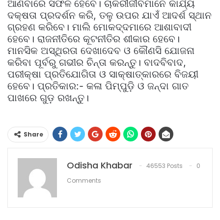
ଆଣିବାରେ ସଫଳ ହେବେ। ଚାକିରୀଜୀବିମାନେ କାର୍ଯ୍ୟ
ଦକ୍ଷତା ପ୍ରଦର୍ଶନ କରି, ତଳୁ ଉପର ଯାଏଁ ଆଦର୍ଶ ସ୍ଥାନ
ଗ୍ରହଣ କରିବେ। ମାଲି ମୋକଦ୍ଦମାରେ ଆଶାବାଦୀ
ହେବେ। ରାଜନୀତିରେ କୂଟନୀତିର ଶୀକାର ହେବେ।
ମାନସିକ ଅସ୍ଥିରତା ଦେଖାଦେବ ଓ କୌଣସି ଯୋଜନା
କରିବା ପୂର୍ବରୁ ଗଭୀର ଚିନ୍ତା କରନ୍ତୁ। ବାଦବିବାଦ,
ପରୀକ୍ଷା ପ୍ରତିଯୋଗିତା ଓ ସାକ୍ଷାତ୍କାରରେ ବିଜୟୀ
ହେବେ। ପ୍ରତିକାର:- କଳା ପିମ୍ପୁଡ଼ି ଓ ଜନ୍ଦା ଗାତ
ପାଖରେ ଗୁଡ଼ ରଖନ୍ତୁ।
Share
Odisha Khabar
46553 Posts
0
Comments