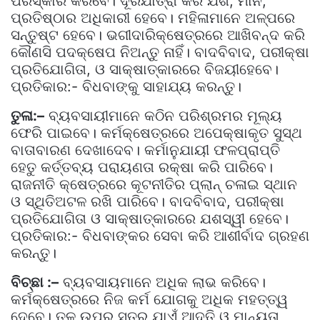
ପରିସ୍କାର କରିବେ। ଦୂରଯାତ୍ରା କରି ଯଶ, ମାନ,
ପ୍ରତିଷ୍ଠାର ଅଧିକାରୀ ହେବେ। ମହିଳାମାନେ ଅଳ୍ପରେ
ସନ୍ତୁଷ୍ଟ ହେବେ। ଭଗୀଦାରିକ୍ଷେତ୍ରରେ ଆଖିବନ୍ଦ କରି
କୌଣସି ପଦକ୍ଷେପ ନିଅନ୍ତୁ ନାହିଁ। ବାଦବିବାଦ, ପରୀକ୍ଷା
ପ୍ରତିଯୋଗିତା, ଓ ସାକ୍ଷାତ୍କାରରେ ବିଜୟୀହେବେ।
ପ୍ରତିକାର:- ବିଧବାଙ୍କୁ ସାହାଯ୍ୟ କରନ୍ତୁ।
ତୁଳା:–
ବ୍ୟବସାୟୀମାନେ କଠିନ ପରିଶ୍ରମର ମୂଲ୍ୟ
ଫେରି ପାଇବେ। କର୍ମକ୍ଷେତ୍ରରେ ଅପେକ୍ଷାକୃତ ସୁସ୍ଥ
ବାତାବାରଣ ଦେଖାଦେବ। କର୍ମାନୁଯାୟୀ ଫଳପ୍ରାପ୍ତି
ହେତୁ କର୍ତ୍ତବ୍ୟ ପରାୟଣତା ରକ୍ଷା କରି ପାରିବେ।
ରାଜନୀତି କ୍ଷେତ୍ରରେ କୂଟନୀତିର ପ୍ଲାନ୍ ଚଳାଇ ସ୍ଥାନ
ଓ ସ୍ଥିତିଅଟଳ ରଖି ପାରିବେ। ବାଦବିବାଦ, ପରୀକ୍ଷା
ପ୍ରତିଯୋଗିତା ଓ ସାକ୍ଷାତ୍କାରରେ ଯଶସ୍ୱୀ ହେବେ।
ପ୍ରତିକାର:- ବିଧବାଙ୍କର ସେବା କରି ଆଶୀର୍ବାଦ ଗ୍ରହଣ
କରନ୍ତୁ।
ବିଚ୍ଛା :–
ବ୍ୟବସାୟମାନେ ଅଧିକ ଲାଭ କରିବେ।
କର୍ମକ୍ଷେତ୍ରରେ ନିଜ କର୍ମ ଯୋଗକୁ ଅଧିକ ମହତ୍ତ୍ୱ
ଦେବେ। ତଳୁ ଉପର ସ୍ତର ଯାଏଁ ଆଦୃତି ଓ ମାନ୍ୟତା