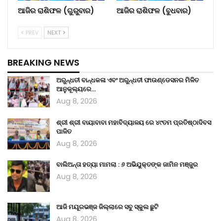
ଆଜିର ରାଶିଫଳ (ଗୁରୁବାର)
ଆଜିର ରାଶିଫଳ (ବୁଧବାର)
PREV
NEXT
BREAKING NEWS
ଅରୁନ୍ଧତୀ ବାନ୍ଧକଳା ଏବଂ ଅରୁନ୍ଧତୀ ଫାଉଣ୍ଡେସନର ମିଳିତ
ଆନୁକୂଲ୍ୟରେ…
Aug 8, 2026
ଶ୍ରୀ ଶ୍ରୀ ବାୟାବାବା ମହାବିଦ୍ୟାଳୟ ରେ ୪୯ତମ ପ୍ରତିଷ୍ଠାଦିବସ
ପାଳିତ
Aug 8, 2026
ବାଲିଅନ୍ତା ହତ୍ୟା ମାମଲା : ୬ ଅଭିଯୁକ୍ତଙ୍କ ଜାମିନ ମଞ୍ଜୁର
Aug 8, 2026
ଆଜି ମୟୂରଭଞ୍ଜ ଜିଲ୍ଲାରେ ସବୁ ସ୍କୁଲ ଛୁଟି
Aug 8, 2026