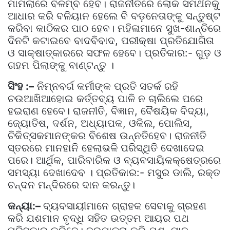
ମାମଲାରେ ବିଳମ୍ବ ହେବ। ରାଜନୀତିରେ ଲୋକ ସମର୍ଥନକୁ
ଆଧାର କରି ବଳିୟାନ ହେଲେ ବି ବଡ଼ନେତାଙ୍କୁ ସନ୍ତୁଷ୍ଟ
କରିବା କାଠିକର ପାଠ ହେବ। ମହିଳାମାନେ ସୁଖ-ଶାନ୍ତିରେ
ଦିନଟି କଟାଇବେ ବାଦବିବାଦ, ପରୀକ୍ଷା ପ୍ରତିଯୋଗିତା
ଓ ସାକ୍ଷାତ୍କାରରେ ସଫଳ ହେବେ। ପ୍ରତିକାର:- ଗୁଡ଼ ଓ
ଗହମ ପିଲାଙ୍କୁ ବାଣ୍ଟନ୍ତୁ ।
ସିଂହ :–
ନିମ୍ନବର୍ଗ କର୍ମୀଙ୍କ ପ୍ରତି ସତର୍କ ରହି
ଚଉଆଖିଆହୋଇ କର୍ତ୍ତବ୍ୟ ପାଳି ନ ଚାଲିଲେ ପରେ
ହଇରାଣ ହେବେ। ରାଜନୀତି, ବିଜ୍ଞାନ, ବୈଷୟିକ ବିଦ୍ୟା,
ଜ୍ୟୋତିଷ, ଦର୍ଶନ, ଅଧ୍ୟାପକ, ଓକିଲ, ପୋଲିସ,
ଚିକିତ୍ସକମାନଙ୍କର ବିଶେଷ ଉନ୍ନତିହେବ। ରାଜନୀତି
ସ୍ତରରେ ମାନହାନି ହେଲାଭଳି ପରିସ୍ଥିତି ଦେଖାଦେଇ
ପରେ। ଆର୍ଥିକ, ପାରିବାରିକ ଓ ବ୍ୟବସାୟିକକ୍ଷେତ୍ରରେ
ସମସ୍ୟା ଦେଖାଦେବ । ପ୍ରତିକାର:- ମସୁର ଡାଲି, ରକ୍ତ
ଚନ୍ଦନ ମନ୍ଦିରରେ ଦାନ କରନ୍ତୁ।
କନ୍ୟା:–
ବ୍ୟବସାୟୀମାନେ ଗ୍ରାହକ ସେବାକୁ ଗ୍ରହଣ
କରି ଯଶମାନ ବୃଦ୍ଧି ସହିତ ଉତ୍ତମ ଆୟର ପଥ