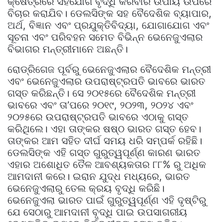
କ୍ଷେତ୍ରରେ ସହଯୋଗ ବୃଦ୍ଧି କରିବାର ଉପାୟ ଉପରେ
ବିଚାର କରାଯିବ। ଡେଲସିଙ୍କ ସହ ବୈଦେଶିକ ବ୍ୟାପାର,
ଅର୍ଥ, ବିଜ୍ଞାନ ଏବଂ ପ୍ରଯୁକ୍ତିବିଦ୍ୟା, ଯୋଗାଯୋଗ ଏବଂ
ସୂଚନା ଏବଂ ପରିବହନ ସମେତ ବିଭିନ୍ନ ଭେନେଜୁଏଲାର
ବିଭାଗର ମନ୍ତ୍ରୀମାନେ ଅଛନ୍ତି।
ରୋଡ୍ରିଗେଜ ପୂର୍ବରୁ ଭେନେଜୁଏଲାର ବୈଦେଶିକ ମନ୍ତ୍ରୀ
ଏବଂ ଭେନେଜୁଏଲାର ଉପରାଷ୍ଟ୍ରପତି ଭାବରେ ଭାରତ
ଗସ୍ତ କରିଛନ୍ତି। ସେ ୨୦୧୫ରେ ବୈଦେଶିକ ମନ୍ତ୍ରୀ
ଭାବରେ ଏବଂ ତା’ପରେ ୨୦୧୯, ୨୦୨୩, ୨୦୨୪ ଏବଂ
୨୦୨୫ରେ ଉପରାଷ୍ଟ୍ରପତି ଭାବରେ ଏଠାକୁ ଗସ୍ତ
କରିଥିଲେ। ଏହା ତାଙ୍କର ଷଷ୍ଠ ଭାରତ ଗସ୍ତ ହେବ।
ତାଙ୍କର ଆମ ସହିତ ଦୀର୍ଘ ସମୟ ଧରି ସମ୍ପର୍କ ରହିଛି।
ଡେଲସିଙ୍କ ଏହି ଗସ୍ତ ଗୁରୁତ୍ୱପୂର୍ଣ୍ଣ କାରଣ ଭାରତ
ଏହାର ଅଶୋଧିତ ତୈଳ ଆବଶ୍ୟକତାର ୮୮% ରୁ ଅଧିକ
ଆମଦାନୀ କରେ। ଇରାନ ଯୁଦ୍ଧ ମଧ୍ୟରେ, ଭାରତ
ଭେନେଜୁଏଲାରୁ ତେଲ କ୍ରୟ ବୃଦ୍ଧି କରିଛି।
ଭେନେଜୁଏଲା ଭାରତ ପାଇଁ ଗୁରୁତ୍ୱପୂର୍ଣ୍ଣ ଏହି ଦୃଷ୍ଟିରୁ
ଯେ ସେଠାରୁ ଆମଦାନୀ ବୃଦ୍ଧି ପାଇ ଉପସାଗରୀୟ