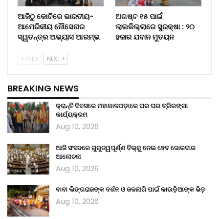
ଆଜିଠୁ କୋଚିରେ ଭାରତୀୟ-
ଅଗଷ୍ଟ ୧୫ ପାଇଁ
ଆମେରିକୀୟ ନୌସେନାର
ଲାଲକିଲ୍ଲାରେ ସୁରକ୍ଷା : ୨୦
ସ୍ୱତନ୍ତ୍ର ଅଭ୍ୟାସ ଆରମ୍ଭ
ହଜାର ଯବାନ ମୁତୟନ
PREV
NEXT
BREAKING NEWS
କ୍ରାନ୍ତି ଦିବସରେ ମହାକାଳପଡ଼ାରେ ଘର ଘର ତ୍ରିରଙ୍ଗା
କାର୍ଯ୍ୟକ୍ରମ
Aug 10, 2026
ଆଜି ସଂସଦରେ ଗୁରୁତ୍ୱପୂର୍ଣ୍ଣ ବିଲ୍‌କୁ ନେଇ ହେବ ଜୋରଦାର
ଆଲୋଚନା
Aug 10, 2026
ବାବା ଲିଙ୍ଗରାଜଙ୍କ ଦର୍ଶନ ଓ ଜଳଲାଗି ପାଇଁ କାଉଡ଼ିଆଙ୍କ ଭିଡ଼
Aug 10, 2026