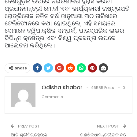
ଦେଶଗୁଡ଼ିକ ଉପରେ ନିର୍ଭରଶୀଳତା ହ୍ରାସ କରିବ।
ପ୍ରଧାନମନ୍ତ୍ରୀ ମୋଦୀ ଏବଂ କାର୍ଯ୍ୟକାରୀ ରାଷ୍ଟ୍ରପତି
ରୋଡ୍ରିଗେଜ ଚଳିତ ବର୍ଷ ଜାନୁଆରୀ ୩୦ ତାରିଖରେ
ଟେଲିଫୋନରେ କଥା ହୋଇଥିଲେ, ଏହି ସମୟରେ
ସେମାନେ ଦ୍ୱିପାକ୍ଷିକ ସମ୍ପର୍କ, ପାରସ୍ପରିକ ଲାଭର
ବିଭିନ୍ନ କ୍ଷେତ୍ର ଏବଂ ବିଶ୍ୱ ପ୍ରସଙ୍ଗ ଉପରେ
ଆଲୋଚନା କରିଥିଲେ।
Share
Odisha Khabar
46585 Posts
0
Comments
PREV POST
NEXT POST
ଆଜି ଶ୍ରୀବିଗ୍ରହଙ୍କ
ଗଣଶିକ୍ଷାମନ୍ତ୍ରୀଙ୍କ ବଡ଼