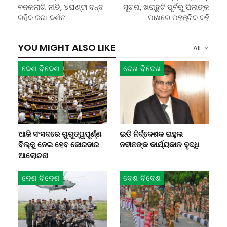
ବନକଲାଗି ନୀତି, ୪ଘଣ୍ଟା ବନ୍ଦ
ସୂଚନା, ଖରାଛୁଟି ପୂର୍ବରୁ ପିଲାଙ୍କ
ରହିବ ଜଗା ଦର୍ଶନ
ପାଖରେ ପହଞ୍ଚିବ ବହି
YOU MIGHT ALSO LIKE
All
ଦେଶ ବିଦେଶ
ଦେଶ ବିଦେଶ
ଆଜି ସଂସଦରେ ଗୁରୁତ୍ୱପୂର୍ଣ୍ଣ
ଇଡି ନିର୍ଦ୍ଦେଶକ ରାହୁଲ
ବିଲ୍‌କୁ ନେଇ ହେବ ଜୋରଦାର
ନବୀନଙ୍କ କାର୍ଯ୍ୟକାଳ ବୃଦ୍ଧି
ଆଲୋଚନା
ଦେଶ ବିଦେଶ
ଦେଶ ବିଦେଶ