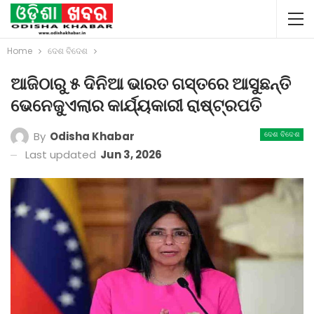
Home
ଦେଶ ବିଦେଶ
ଆଜିଠାରୁ ୫ ଦିନିଆ ଭାରତ ଗସ୍ତରେ ଆସୁଛନ୍ତି
ଭେନେଜୁଏଲାର କାର୍ଯ୍ୟକାରୀ ରାଷ୍ଟ୍ରପତି
By
Odisha Khabar
ଦେଶ ବିଦେଶ
Last updated
Jun 3, 2026