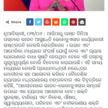
Share
ନୂଆଦିଲ୍ଲୀ, ୦୩/୦୬ : ଆଜିଠାରୁ ପାଞ୍ଚ ଦିନିଆ
ଗସ୍ତରେ ଭାରତ ଆସୁଛନ୍ତି ଭେନେଜୁଏଲାର କାର୍ଯ୍ୟକାରୀ
ରାଷ୍ଟ୍ରପତି ଡେଲସି ରୋଡ୍ରିଗେଜ । ଇରାନ ଏବଂ
ଆମେରିକା ମଧ୍ୟରେ ସଂଘର୍ଷ ଯୋଗୁଁ ତେଲ ଏବଂ ଗ୍ୟାସ
ଯୋଗାଣରେ ବାଧା ସୃଷ୍ଟି ହେଉଥିବା ବେଳେ ଏହି ଗସ୍ତକୁ
ଗୁରୁତ୍ୱପୂର୍ଣ୍ଣ ବୋଲି ବିବେଚନା କରାଯାଉଛି। ଏହି ସମୟ
ମଧ୍ୟରେ ଡେଲସି ପ୍ରଧାନମନ୍ତ୍ରୀ ନରେନ୍ଦ୍ର
ମୋଦୀଙ୍କ ସହ ଆଲୋଚନା କରିବେ। ବୈଦେଶିକ
ବ୍ୟାପାର ମନ୍ତ୍ରଣାଳୟ ମଙ୍ଗଳବାର ଏକ ବିବୃତ୍ତିରେ
କହିଛି, “ଆଲୋଚନାରେ ଭାରତ-ଭେନେଜୁଏଲାର ସମ୍ପର୍କ
ଉପରେ ଏକ ବ୍ୟାପକ ଆଲୋଚନା ହେବ। ଶକ୍ତି
ସୁରକ୍ଷା, ବାଣିଜ୍ୟ ଏବଂ ନିବେଶ, ଔଷଧ,
ସ୍ୱାସ୍ଥ୍ୟସେବା, ପରିବହନ ଏବଂ ନବୀକରଣୀୟ ଶକ୍ତି