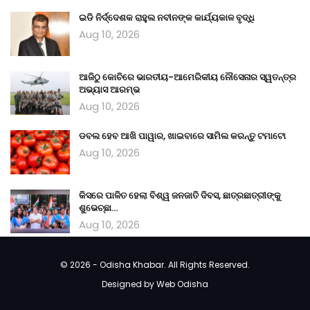
ଇଡି ନିର୍ଦ୍ଦେଶକ ରାହୁଲ ନବୀନଙ୍କ କାର୍ଯ୍ୟକାଳ ବୃଦ୍ଧି
Aug 10, 2026
ଆଜିଠୁ କୋଚିରେ ଭାରତୀୟ-ଆମେରିକୀୟ ନୌସେନାର ସ୍ୱତନ୍ତ୍ର
ଅଭ୍ୟାସ ଆରମ୍ଭ
Aug 10, 2026
ଡବଲ ହେବ ଆଖି ପାୱାର, ଖାଇବାରେ ସାମିଲ କରନ୍ତୁ ଟମାଟୋ
Aug 10, 2026
କିସରେ ପାଳିତ ହେଲା ବିଶ୍ୱ ଜନଜାତି ଦିବସ, ଛାତ୍ରଛାତ୍ରୀଙ୍କୁ
ଶୁଭେଚ୍ଛା…
Aug 10, 2026
© 2026 - Odisha Khabar. All Rights Reserved.
Designed by
Web Odisha