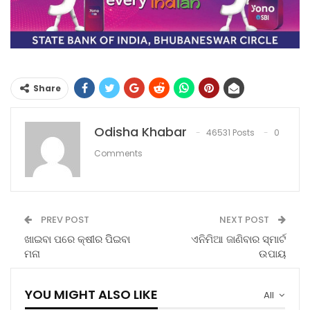
Share
Odisha Khabar
46531 Posts
0
Comments
PREV POST
NEXT POST
ଖାଇବା ପରେ କ୍ଷୀର ପିିଇବା
ଏନିମିଆ ଜାଣିବାର ସ୍ମାର୍ଟ
ମନା
ଉପାୟ
YOU MIGHT ALSO LIKE
All