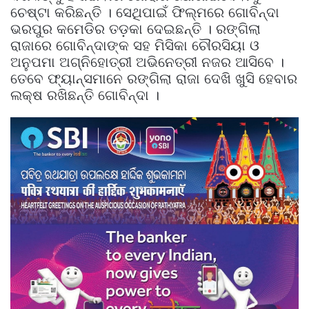
ଚେଷ୍ଟା କରିଛନ୍ତି । ସେଥିପାଇଁ ଫିଲ୍ମରେ ଗୋବିନ୍ଦା
ଭରପୁର କମେଡିର ତଡ଼କା ଦେଇଛନ୍ତି । ରଙ୍ଗିଲା
ରାଜାରେ ଗୋବିନ୍ଦାଙ୍କ ସହ ମିସିକା ଚୌରସିୟା ଓ
ଅନୁପମା ଅଗ୍ନିହୋତ୍ରୀ ଅଭିନେତ୍ରୀ ନଜର ଆସିବେ ।
ତେବେ ଫ୍ୟାନ୍ସମାନେ ରଙ୍ଗିଲା ରାଜା ଦେଖି ଖୁସି ହେବାର
ଲକ୍ଷ ରଖିଛନ୍ତି ଗୋବିନ୍ଦା ।