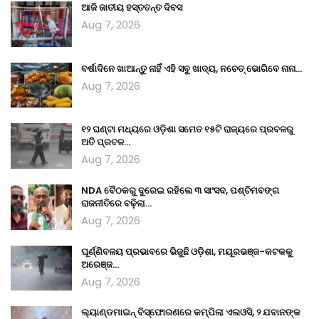
ଆଜି ଜାତୀୟ ହସ୍ତତନ୍ତ ଦିବସ
Aug 7, 2026
ବର୍ଷାଦିନେ ଖାଆନ୍ତୁ ନାହିଁ ଏହି ସବୁ ଖାଦ୍ୟ, ନଚେତ୍ ଭୋଗିବେ ନାନା…
Aug 7, 2026
୧୨ ଘଣ୍ଟା ମଧ୍ୟରେ ଓଡ଼ିଶା ସମେତ ୧୫ଟି ରାଜ୍ୟରେ ପ୍ରବଳରୁ
ଅତି ପ୍ରବଳ…
Aug 7, 2026
NDA ବୈଠକରୁ ଦୁରେଇ ରହିଲେ ୩ ସାଂସଦ, ପଶ୍ଚିମବଙ୍ଗ
ରାଜନୀତିରେ ବଢ଼ିଲା…
Aug 7, 2026
ଘୂର୍ଣ୍ଣିବଳୟ ପ୍ରଭାବରେ ଭିଜୁଛି ଓଡ଼ିଶା, ମୟୂରଭଞ୍ଜ-କଟକକୁ
ଅରେଞ୍ଜ…
Aug 7, 2026
ଲ୍ୟାଣ୍ଡମାଇନ୍ ବିସ୍ଫୋରଣରେ କମ୍ପିଲା ଏଲଓସି, ୨ ଯବାନଙ୍କ