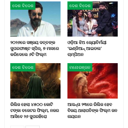
ଦେଶ ବିଦେଶ
ଦେଶ ବିଦେଶ
୨୦୨୬ରେ ସଞ୍ଜୟ ଦତ୍ତଙ୍କ
ଓଡ଼ିଆ ଝିଅ ଜ୍ୟୋତିର୍ମୟୀ
ସୁପରଫାଷ୍ଟ ସ୍ପିଡ୍, ୭ ମାସରେ
‘ଇଣ୍ଡିଆନ୍‌ ଆଇଡଲ’
କରିଦେଲେ ୬ଟି ଫିଲ୍ମ
ଚାମ୍ପିଅନ
ଦେଶ ବିଦେଶ
ମନୋରଞ୍ଜନ
ରିଲିଜ ହେଲା ୪୫୦୦ କୋଟି
ଆସନ୍ତା ୨୩ରେ ରିଲିଜ ହେବ
ଟଙ୍କା ବଜେଟର ଫିଲ୍ମ, ନଜର
ବିଜୟ ଥାଲାପତିଙ୍କ ଫିଲ୍ମ ଜନ
ଆସିବେ ୨୬ ସୁପରହିରୋ
ନାୟଗନ