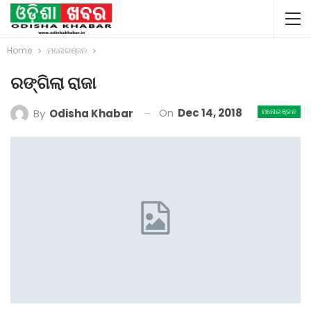
Home
ମନୋରଞ୍ଜନ
ରଙ୍ଗିଲା ରାଜା
On
Dec 14, 2018
By
Odisha Khabar
ମନୋରଞ୍ଜନ