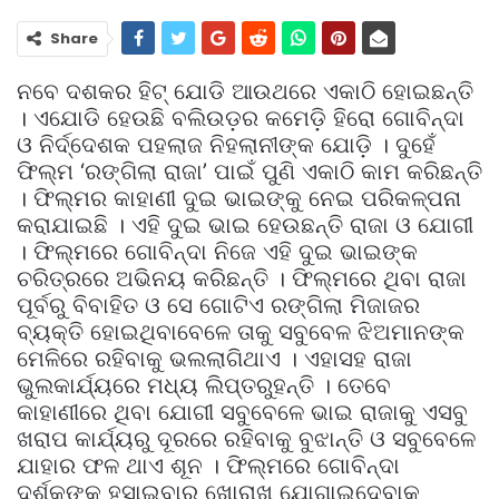
Share
ନବେ ଦଶକର ହିଟ୍‌ ଯୋଡି ଆଉଥରେ ଏକାଠି ହୋଇଛନ୍ତି
। ଏଯୋଡି ହେଉଛି ବଲିଉଡ଼ର କମେଡ଼ି ହିରୋ ଗୋବିନ୍ଦା
ଓ ନିର୍ଦ୍ଦେଶକ ପହଲାଜ ନିହଲାନୀଙ୍କ ଯୋଡ଼ି । ଦୁହେଁ
ଫିଲ୍ମ ‘ରଙ୍ଗିଲା ରାଜା’ ପାଇଁ ପୁଣି ଏକାଠି କାମ କରିଛନ୍ତି
। ଫିଲ୍ମର କାହାଣୀ ଦୁଇ ଭାଇଙ୍କୁ ନେଇ ପରିକଳ୍ପନା
କରାଯାଇଛି । ଏହି ଦୁଇ ଭାଇ ହେଉଛନ୍ତି ରାଜା ଓ ଯୋଗୀ
। ଫିଲ୍ମରେ ଗୋବିନ୍ଦା ନିଜେ ଏହି ଦୁଇ ଭାଇଙ୍କ
ଚରିତ୍ରରେ ଅଭିନୟ କରିଛନ୍ତି । ଫିଲ୍ମରେ ଥିବା ରାଜା
ପୂର୍ବରୁ ବିବାହିତ ଓ ସେ ଗୋଟିଏ ରଙ୍ଗିଲା ମିଜାଜର
ବ୍ୟକ୍ତି ହୋଇଥିବାବେଳେ ତାକୁ ସବୁବେଳ ଝିଅମାନଙ୍କ
ମେଳିରେ ରହିବାକୁ ଭଲଲାଗିଥାଏ । ଏହାସହ ରାଜା
ଭୁଲକାର୍ଯ୍ୟରେ ମଧ୍ୟ ଲିପ୍ତରୁହନ୍ତି । ତେବେ
କାହାଣୀରେ ଥିବା ଯୋଗୀ ସବୁବେଳେ ଭାଇ ରାଜାକୁ ଏସବୁ
ଖରାପ କାର୍ଯ୍ୟରୁ ଦୂରରେ ରହିବାକୁ ବୁଝାନ୍ତି ଓ ସବୁବେଳେ
ଯାହାର ଫଳ ଥାଏ ଶୂନ । ଫିଲ୍ମରେ ଗୋବିନ୍ଦା
ଦର୍ଶକଙ୍କୁ ହସାଇବାର ଖୋରାଖ ଯୋଗାଇଦେବାକୁ