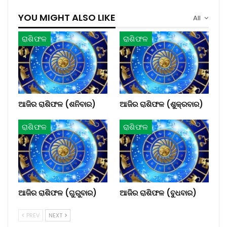
YOU MIGHT ALSO LIKE
All
ରାଶିଫଳ
ରାଶିଫଳ
ଆଜିର ରାଶିଫଳ (ଶନିବାର)
ଆଜିର ରାଶିଫଳ (ଶୁକ୍ରବାର)
ରାଶିଫଳ
ରାଶିଫଳ
ଆଜିର ରାଶିଫଳ (ଗୁରୁବାର)
ଆଜିର ରାଶିଫଳ (ବୁଧବାର)
PREV
NEXT