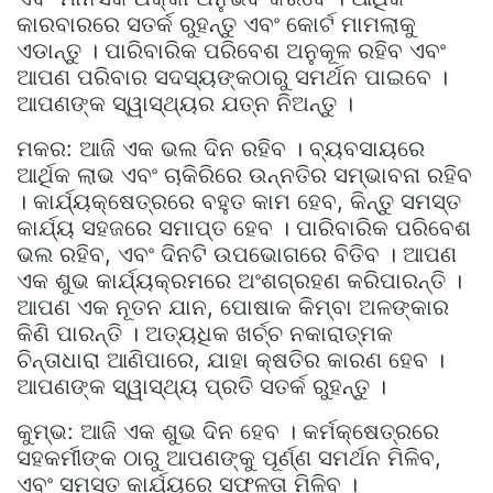
କାରବାରରେ ସତର୍କ ରୁହନ୍ତୁ ଏବଂ କୋର୍ଟ ମାମଲାକୁ
ଏଡାନ୍ତୁ । ପାରିବାରିକ ପରିବେଶ ଅନୁକୂଳ ରହିବ ଏବଂ
ଆପଣ ପରିବାର ସଦସ୍ୟଙ୍କଠାରୁ ସମର୍ଥନ ପାଇବେ ।
ଆପଣଙ୍କ ସ୍ୱାସ୍ଥ୍ୟର ଯତ୍ନ ନିଅନ୍ତୁ ।
ମକର: ଆଜି ଏକ ଭଲ ଦିନ ରହିବ । ବ୍ୟବସାୟରେ
ଆର୍ଥିକ ଲାଭ ଏବଂ ଚାକିରିରେ ଉନ୍ନତିର ସମ୍ଭାବନା ରହିବ
। କାର୍ଯ୍ୟକ୍ଷେତ୍ରରେ ବହୁତ କାମ ହେବ, କିନ୍ତୁ ସମସ୍ତ
କାର୍ଯ୍ୟ ସହଜରେ ସମାପ୍ତ ହେବ । ପାରିବାରିକ ପରିବେଶ
ଭଲ ରହିବ, ଏବଂ ଦିନଟି ଉପଭୋଗରେ ବିତିବ । ଆପଣ
ଏକ ଶୁଭ କାର୍ଯ୍ୟକ୍ରମରେ ଅଂଶଗ୍ରହଣ କରିପାରନ୍ତି ।
ଆପଣ ଏକ ନୂତନ ଯାନ, ପୋଷାକ କିମ୍ବା ଅଳଙ୍କାର
କିଣି ପାରନ୍ତି । ଅତ୍ୟଧିକ ଖର୍ଚ୍ଚ ନକାରାତ୍ମକ
ଚିନ୍ତାଧାରା ଆଣିପାରେ, ଯାହା କ୍ଷତିର କାରଣ ହେବ ।
ଆପଣଙ୍କ ସ୍ୱାସ୍ଥ୍ୟ ପ୍ରତି ସତର୍କ ରୁହନ୍ତୁ ।
କୁମ୍ଭ: ଆଜି ଏକ ଶୁଭ ଦିନ ହେବ । କର୍ମକ୍ଷେତ୍ରରେ
ସହକର୍ମୀଙ୍କ ଠାରୁ ଆପଣଙ୍କୁ ପୂର୍ଣ୍ଣ ସମର୍ଥନ ମିଳିବ,
ଏବଂ ସମସ୍ତ କାର୍ଯ୍ୟରେ ସଫଳତା ମିଳିବ ।