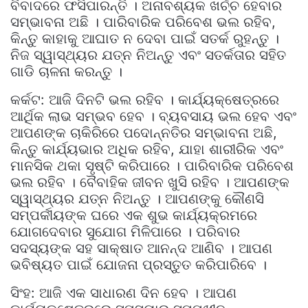
ବିବାଦରେ ଫସିପାରନ୍ତି । ଅନାବଶ୍ୟକ ଖର୍ଚ୍ଚ ହେବାର
ସମ୍ଭାବନା ଅଛି । ପାରିବାରିକ ପରିବେଶ ଭଲ ରହିବ,
କିନ୍ତୁ କାହାକୁ ଆଘାତ ନ ଦେବା ପାଇଁ ସତର୍କ ରୁହନ୍ତୁ ।
ନିଜ ସ୍ୱାସ୍ଥ୍ୟର ଯତ୍ନ ନିଅନ୍ତୁ ଏବଂ ସତର୍କତାର ସହିତ
ଗାଡି ଚାଳନା କରନ୍ତୁ ।
କର୍କଟ: ଆଜି ଦିନଟି ଭଲ ରହିବ । କାର୍ଯ୍ୟକ୍ଷେତ୍ରରେ
ଆର୍ଥିକ ଲାଭ ସମ୍ଭବ ହେବ । ବ୍ୟବସାୟ ଭଲ ହେବ ଏବଂ
ଆପଣଙ୍କ ଚାକିରିରେ ପଦୋନ୍ନତିର ସମ୍ଭାବନା ଅଛି,
କିନ୍ତୁ କାର୍ଯ୍ୟଭାର ଅଧିକ ରହିବ, ଯାହା ଶାରୀରିକ ଏବଂ
ମାନସିକ ଥକା ସୃଷ୍ଟି କରିପାରେ । ପାରିବାରିକ ପରିବେଶ
ଭଲ ରହିବ । ବୈବାହିକ ଜୀବନ ଖୁସି ରହିବ । ଆପଣଙ୍କ
ସ୍ୱାସ୍ଥ୍ୟର ଯତ୍ନ ନିଅନ୍ତୁ । ଆପଣଙ୍କୁ କୌଣସି
ସମ୍ପର୍କୀୟଙ୍କ ଘରେ ଏକ ଶୁଭ କାର୍ଯ୍ୟକ୍ରମରେ
ଯୋଗଦେବାର ସୁଯୋଗ ମିଳିପାରେ । ପରିବାର
ସଦସ୍ୟଙ୍କ ସହ ସାକ୍ଷାତ ଆନନ୍ଦ ଆଣିବ । ଆପଣ
ଭବିଷ୍ୟତ ପାଇଁ ଯୋଜନା ପ୍ରସ୍ତୁତ କରିପାରିବେ ।
ସିଂହ: ଆଜି ଏକ ସାଧାରଣ ଦିନ ହେବ । ଆପଣ