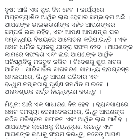
ବୃଷ: ଆଜି ଏକ ଶୁଭ ଦିନ ହେବ । କାର୍ଯ୍ୟରେ
ଅପ୍ରତ୍ୟାଶିତ ଆର୍ଥିକ ଲାଭ ହେବାର ସମ୍ଭାବନା ଅଛି ।
ଆପଣଙ୍କ ଭାଇଭଉଣୀଙ୍କ ସହିତ ଆପଣଙ୍କର
ସମ୍ପର୍କ ଭଲ ରହିବ, ଏବଂ ଆପଣ ଆପଣଙ୍କ ଘର
ସମ୍ବନ୍ଧୀୟ ବିଷୟରେ ଆଲୋଚନା କରିପାରନ୍ତି । ଏକ
ଛୋଟ ଧାର୍ମିକ ସ୍ଥଳକୁ ଯାତ୍ରା ସଫଳ ହେବ । ଆପଣଙ୍କ
କାମରେ ସଫଳତା ଏବଂ ଲାଭ ଆପଣଙ୍କ ଆର୍ଥିକ
ପରିସ୍ଥିତିକୁ ମଜବୁତ କରିବ । ବିଦେଶରୁ ଶୁଭ ଖବର
ଆସିବ । ପାରିବାରିକ ବାତାବରଣ ସାମାନ୍ୟ ଚାପଗ୍ରସ୍ତ
ହୋଇପାରେ, କିନ୍ତୁ ଆପଣ ପରିବାର ଏବଂ
ବନ୍ଧୁମାନଙ୍କଠାରୁ ପୂର୍ଣ୍ଣ ସମର୍ଥନ ପାଇବେ ।
ଅନାବଶ୍ୟକ ଖର୍ଚ୍ଚ ନିୟନ୍ତ୍ରଣ କରନ୍ତୁ ।
ମିଥୁନ: ଆଜି ଏକ ସାଧାରଣ ଦିନ ହେବ । ବ୍ୟବସାୟରେ
ଛୋଟ ସମସ୍ୟା ଦେଖାଦେଇପାରେ, କିନ୍ତୁ ଆପଣଙ୍କ
କଠିନ ପରିଶ୍ରମ ସଫଳତା ଏବଂ ଆର୍ଥିକ ଲାଭ ଆଣିବ ।
ଆପଣଙ୍କ କ୍ରୋଧକୁ ନିୟନ୍ତ୍ରଣ କରନ୍ତୁ ଏବଂ
ଆପଣଙ୍କ କଥାକୁ ସଂଯମ କରନ୍ତୁ, ନଚେତ୍ ଆପଣ