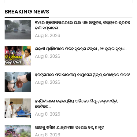
BREAKING NEWS
୧୪ରେ ଙ୍ଗୋପସାଗରରେ ଆଉ ଏକ ଲଘୁଚାପ, ରାଜ୍ୟରେ ପ୍ରବଳ
ବର୍ଷା ସମ୍ଭାବନା
Aug 8, 2026
ରାକ୍ଷୀ ପୂର୍ଣ୍ଣିମାରେ ମିଳିବ ସୁଭଦ୍ରା ଟଙ୍କା , ୨୫ ଜୁଲାଇ ସୁଦ୍ଧା…
Aug 8, 2026
ହନିଟ୍ରାପରେ ଫସି ଭାରତୀୟ ବାୟୁସେନା ୱିଙ୍ଗ୍ କମାଣ୍ଡର ଗିରଫ
Aug 8, 2026
ହସ୍ପିଟାଲରେ ଲୋକପ୍ରିୟ ଅଭିନେତା ମିଥୁନ୍ ଚକ୍ରବର୍ତ୍ତୀ,
ଭେଟିଲେ…
Aug 8, 2026
ଖାଇକୁ ଖସିଲା ଯାତ୍ରୀବାହୀ ଘରୋଇ ବସ୍, ୭ ମୃତ
Aug 8, 2026