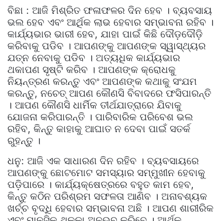
ବିଛା : ଆଜି ମିଶ୍ରିତ ଫଳାଫଳର ଦିନ ହେବ । ବ୍ୟବସାୟ
ଭଲ ହେବ ଏବଂ ଆର୍ଥିକ ଲାଭ ହେବାର ସମ୍ଭାବନା ରହିବ ।
କାର୍ଯ୍ୟଭାର ଭାରୀ ହେବ, ଯାହା ପାଇଁ କିଛି ଦୌଡ଼ଦୌଡ଼ି
କରିବାକୁ ପଡିବ । ଆପଣଙ୍କୁ ଆପଣଙ୍କ ସ୍ୱାସ୍ଥ୍ୟର
ଯତ୍ନ ନେବାକୁ ପଡିବ । ଅତ୍ୟଧିକ କାର୍ଯ୍ୟଭାର
ଥକାପଣ ସୃଷ୍ଟି କରିବ । ଆପଣଙ୍କ କ୍ରୋଧକୁ
ନିୟନ୍ତ୍ରଣ କରନ୍ତୁ ଏବଂ ଆପଣଙ୍କ କଥାକୁ ସଂଯମ
କରନ୍ତୁ, ନଚେତ୍ ଆପଣ କୌଣସି ବିବାଦରେ ଫସିପାରନ୍ତି
। ଆପଣ କୌଣସି ଧାର୍ମିକ ତୀର୍ଥଯାତ୍ରାରେ ଯିବାକୁ
ଯୋଜନା କରିପାରନ୍ତି । ପାରିବାରିକ ପରିବେଶ ଭଲ
ରହିବ, କିନ୍ତୁ କାହାକୁ ଆଘାତ ନ ଦେବା ପାଇଁ ସତର୍କ
ରୁହନ୍ତୁ ।
ଧନୁ: ଆଜି ଏକ ସାଧାରଣ ଦିନ ରହିବ । ବ୍ୟବସାୟରେ
ଆପଣଙ୍କୁ ଛୋଟମୋଟ ସମସ୍ୟାର ସମ୍ମୁଖୀନ ହେବାକୁ
ପଡ଼ିପାରେ । କାର୍ଯ୍ୟକ୍ଷେତ୍ରରେ ବହୁତ କାମ ହେବ,
କିନ୍ତୁ କଠିନ ପରିଶ୍ରମ ସଫଳତା ଆଣିବ । ଅନାବଶ୍ୟକ
ଖର୍ଚ୍ଚ ବୃଦ୍ଧି ହେବାର ସମ୍ଭାବନା ଅଛି । ଆପଣ ଶାରୀରିକ
ଏବଂ ମାନସିକ ଥକ୍କା ଅନୁଭବ କରିବେ । ଆର୍ଥିକ