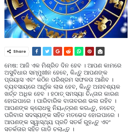
Share
ମେଷ: ଆଜି ଏକ ମିଶ୍ରିତ ଦିନ ହେବ । ଆପଣ କାମରେ
ଅସୁବିଧାର ସମ୍ମୁଖୀନ ହେବେ, କିନ୍ତୁ ଆପଣଙ୍କ
ପ୍ରୟାସ ଏବଂ କଠିନ ପରିଶ୍ରମ ସଫଳତା ଆଣିବ ।
ବ୍ୟବସାୟରେ ଆର୍ଥିକ ଲାଭ ହେବ, କିନ୍ତୁ ଅନାବଶ୍ୟକ
ଖର୍ଚ୍ଚ ଅଧିକ ହେବ । ହଠାତ୍ ସମସ୍ୟା ଚିନ୍ତାର କାରଣ
ହୋଇପାରେ । ପାରିବାରିକ ବାତାବରଣ ଭଲ ରହିବ ।
ଆପଣଙ୍କ କ୍ରୋଧକୁ ନିୟନ୍ତ୍ରଣ କରନ୍ତୁ, ନଚେତ୍
ପରିବାର ସଦସ୍ୟଙ୍କ ସହିତ ମତଭେଦ ହୋଇପାରେ ।
ଆପଣଙ୍କ ସ୍ୱାସ୍ଥ୍ୟ ପ୍ରତି ସତର୍କ ରୁହନ୍ତୁ ଏବଂ
ସତର୍କତାର ସହିତ ଗାଡି ଚଲାନ୍ତୁ ।