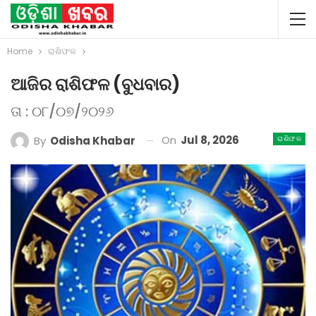
Home
ରାଶିଫଳ
ଆଜିର ରାଶିଫଳ (ବୁଧବାର)
ତା : ୦୮/୦୭/୨୦୨୬
On
Jul 8, 2026
By
Odisha Khabar
ରାଶିଫଳ