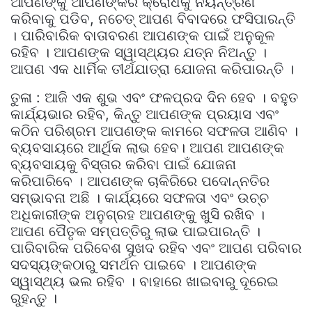
ଆପଣଙ୍କୁ ଆପଣଙ୍କର କ୍ରୋଧକୁ ନିୟନ୍ତ୍ରଣ
କରିବାକୁ ପଡିବ, ନଚେତ୍ ଆପଣ ବିବାଦରେ ଫସିପାରନ୍ତି
। ପାରିବାରିକ ବାତାବରଣ ଆପଣଙ୍କ ପାଇଁ ଅନୁକୂଳ
ରହିବ । ଆପଣଙ୍କ ସ୍ୱାସ୍ଥ୍ୟର ଯତ୍ନ ନିଅନ୍ତୁ ।
ଆପଣ ଏକ ଧାର୍ମିକ ତୀର୍ଥଯାତ୍ରା ଯୋଜନା କରିପାରନ୍ତି ।
ତୁଳା : ଆଜି ଏକ ଶୁଭ ଏବଂ ଫଳପ୍ରଦ ଦିନ ହେବ । ବହୁତ
କାର୍ଯ୍ୟଭାର ରହିବ, କିନ୍ତୁ ଆପଣଙ୍କ ପ୍ରୟାସ ଏବଂ
କଠିନ ପରିଶ୍ରମ ଆପଣଙ୍କ କାମରେ ସଫଳତା ଆଣିବ ।
ବ୍ୟବସାୟରେ ଆର୍ଥିକ ଲାଭ ହେବ। ଆପଣ ଆପଣଙ୍କ
ବ୍ୟବସାୟକୁ ବିସ୍ତାର କରିବା ପାଇଁ ଯୋଜନା
କରିପାରିବେ । ଆପଣଙ୍କ ଚାକିରିରେ ପଦୋନ୍ନତିର
ସମ୍ଭାବନା ଅଛି । କାର୍ଯ୍ୟରେ ସଫଳତା ଏବଂ ଉଚ୍ଚ
ଅଧିକାରୀଙ୍କ ଅନୁଗ୍ରହ ଆପଣଙ୍କୁ ଖୁସି ରଖିବ ।
ଆପଣ ପୈତୃକ ସମ୍ପତ୍ତିରୁ ଲାଭ ପାଇପାରନ୍ତି ।
ପାରିବାରିକ ପରିବେଶ ସୁଖଦ ରହିବ ଏବଂ ଆପଣ ପରିବାର
ସଦସ୍ୟଙ୍କଠାରୁ ସମର୍ଥନ ପାଇବେ । ଆପଣଙ୍କ
ସ୍ୱାସ୍ଥ୍ୟ ଭଲ ରହିବ । ବାହାରେ ଖାଇବାରୁ ଦୂରେଇ
ରୁହନ୍ତୁ ।