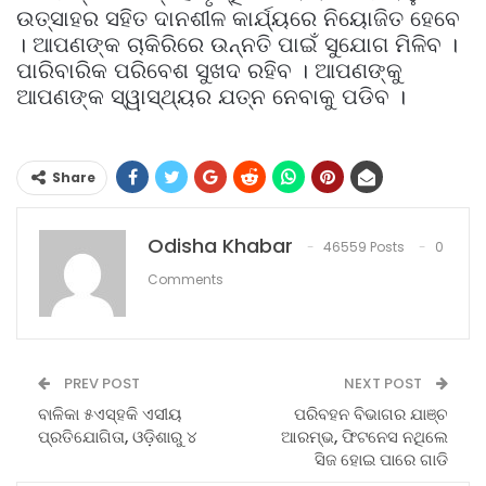
ଉତ୍ସାହର ସହିତ ଦାନଶୀଳ କାର୍ଯ୍ୟରେ ନିୟୋଜିତ ହେବେ
। ଆପଣଙ୍କ ଚାକିରିରେ ଉନ୍ନତି ପାଇଁ ସୁଯୋଗ ମିଳିବ ।
ପାରିବାରିକ ପରିବେଶ ସୁଖଦ ରହିବ । ଆପଣଙ୍କୁ
ଆପଣଙ୍କ ସ୍ୱାସ୍ଥ୍ୟର ଯତ୍ନ ନେବାକୁ ପଡିବ ।
Share
Odisha Khabar
46559 Posts
0
Comments
PREV POST
NEXT POST
ବାଳିକା ୫ଏସ୍‌ହକି ଏସୀୟ
ପରିବହନ ବିଭାଗର ଯାଞ୍ଚ
ପ୍ରତିଯୋଗିତା, ଓଡ଼ିଶାରୁ ୪
ଆରମ୍ଭ, ଫିଟନେସ ନଥିଲେ
ସିଜ ହୋଇ ପାରେ ଗାଡି