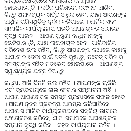
କାର୍ଯ୍ୟକ୍ଷେତ୍ରରେ ସମସ୍ୟାର ସମ୍ମୁଖୀନ
ହୋଇପାରନ୍ତି । କଠିନ ପରିଶ୍ରମ ସଫଳତା ଆଣିବ,
କିନ୍ତୁ ଅନାବଶ୍ୟକ ଖର୍ଚ୍ଚ ଅଧିକ ହେବ, ଯାହା ଆପଣଙ୍କ
ଆର୍ଥିକ ପରିସ୍ଥିତିକୁ ଦୁର୍ବଳ କରିପାରେ । ଧାର୍ମିକ ଏବଂ
ସାମାଜିକ କାର୍ଯ୍ୟକଳାପ ପ୍ରତି ଆପଣଙ୍କର ଆଗ୍ରହ
ବୃଦ୍ଧି ପାଇବ । ଆପଣ ପୁରୁଣା ବନ୍ଧୁମାନଙ୍କୁ
ଭେଟିପାରନ୍ତି, ଯାହା ଲାଭଦାୟକ ହେବ। ପାରିବାରିକ
ପରିବେଶ ଭଲ ରହିବ, କିନ୍ତୁ ଆପଣଙ୍କ କଥାରେ କାହାକୁ
ଆଘାତ ନ ଦେବା ପାଇଁ ସତର୍କ ରୁହନ୍ତୁ, ନଚେତ୍ ପରିବାର
ସଦସ୍ୟଙ୍କ ସହିତ ମତଭେଦ ହୋଇପାରେ । ଆପଣଙ୍କ
ସ୍ୱାସ୍ଥ୍ୟର ଯତ୍ନ ନିଅନ୍ତୁ ।
କନ୍ୟା: ଆଜି ଦିନଟି ଭଲ ରହିବ । ଆପଣଙ୍କ ଚାକିରି
ଏବଂ ବ୍ୟବସାୟରେ ଲାଭ ହେବାର ସମ୍ଭାବନା ଅଛି ।
ଆପଣ ଆପଣଙ୍କର ସମସ୍ତ ପ୍ରୟାସରେ ସଫଳ ହେବେ
। ଆପଣ ନୂତନ ପ୍ରକଳ୍ପ ଆରମ୍ଭ କରିପାରିବେ ।
ଆପଣ ସାମାଜିକ କାର୍ଯ୍ୟକଳାପରେ ସକ୍ରିୟ ଭାବରେ
ଅଂଶଗ୍ରହଣ କରିବେ, ଯାହା ସମାଜରେ ଆପଣଙ୍କର
ସମ୍ମାନ ବୃଦ୍ଧି କରିବ । ବହୁତ କାର୍ଯ୍ୟଭାର ରହିବ ।