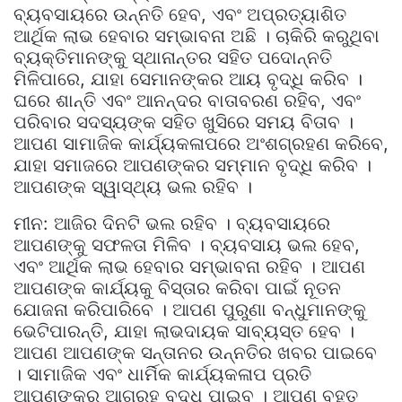
ବ୍ୟବସାୟରେ ଉନ୍ନତି ହେବ, ଏବଂ ଅପ୍ରତ୍ୟାଶିତ
ଆର୍ଥିକ ଲାଭ ହେବାର ସମ୍ଭାବନା ଅଛି । ଚାକିରି କରୁଥିବା
ବ୍ୟକ୍ତିମାନଙ୍କୁ ସ୍ଥାନାନ୍ତର ସହିତ ପଦୋନ୍ନତି
ମିଳିପାରେ, ଯାହା ସେମାନଙ୍କର ଆୟ ବୃଦ୍ଧି କରିବ ।
ଘରେ ଶାନ୍ତି ଏବଂ ଆନନ୍ଦର ବାତାବରଣ ରହିବ, ଏବଂ
ପରିବାର ସଦସ୍ୟଙ୍କ ସହିତ ଖୁସିରେ ସମୟ ବିତାବ ।
ଆପଣ ସାମାଜିକ କାର୍ଯ୍ୟକଳାପରେ ଅଂଶଗ୍ରହଣ କରିବେ,
ଯାହା ସମାଜରେ ଆପଣଙ୍କର ସମ୍ମାନ ବୃଦ୍ଧି କରିବ ।
ଆପଣଙ୍କ ସ୍ୱାସ୍ଥ୍ୟ ଭଲ ରହିବ ।
ମୀନ: ଆଜିର ଦିନଟି ଭଲ ରହିବ । ବ୍ୟବସାୟରେ
ଆପଣଙ୍କୁ ସଫଳତା ମିଳିବ । ବ୍ୟବସାୟ ଭଲ ହେବ,
ଏବଂ ଆର୍ଥିକ ଲାଭ ହେବାର ସମ୍ଭାବନା ରହିବ । ଆପଣ
ଆପଣଙ୍କ କାର୍ଯ୍ୟକୁ ବିସ୍ତାର କରିବା ପାଇଁ ନୂତନ
ଯୋଜନା କରିପାରିବେ । ଆପଣ ପୁରୁଣା ବନ୍ଧୁମାନଙ୍କୁ
ଭେଟିପାରନ୍ତି, ଯାହା ଲାଭଦାୟକ ସାବ୍ୟସ୍ତ ହେବ ।
ଆପଣ ଆପଣଙ୍କ ସନ୍ତାନର ଉନ୍ନତିର ଖବର ପାଇବେ
। ସାମାଜିକ ଏବଂ ଧାର୍ମିକ କାର୍ଯ୍ୟକଳାପ ପ୍ରତି
ଆପଣଙ୍କର ଆଗ୍ରହ ବୃଦ୍ଧି ପାଇବ । ଆପଣ ବହୁତ