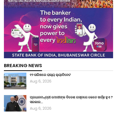
BREAKING NEWS
୧୨ ତାରିଖରେ ରାଜ୍ୟ କ୍ୟାବିନେଟ
Aug 6, 2026
ପ୍ରଧାନମନ୍ତ୍ରୀ ମୋଦୀଙ୍କ ବିଦେଶ ଗସ୍ତରେ କେତେ ଖର୍ଚ୍ଛ ହୁଏ ?
ସରକାର…
Aug 6, 2026