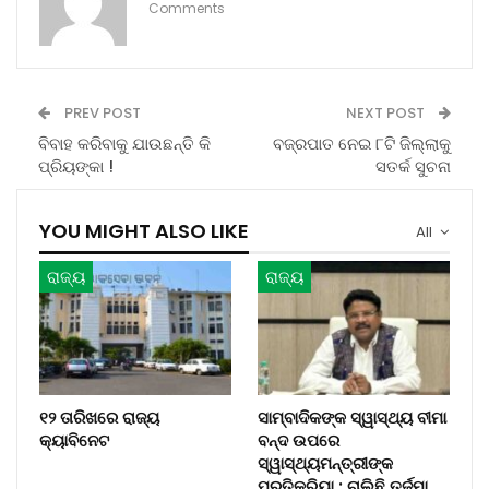
Comments
PREV POST
NEXT POST
ବିବାହ କରିବାକୁ ଯାଉଛନ୍ତି କି
ବଜ୍ରପାତ ନେଇ ୮ଟି ଜିଲ୍ଲାକୁ
ପ୍ରିୟଙ୍କା !
ସତର୍କ ସୁଚନା
YOU MIGHT ALSO LIKE
All
ରାଜ୍ୟ
ରାଜ୍ୟ
୧୨ ତାରିଖରେ ରାଜ୍ୟ
ସାମ୍ବାଦିକଙ୍କ ସ୍ୱାସ୍ଥ୍ୟ ବୀମା
କ୍ୟାବିନେଟ
ବନ୍ଦ ଉପରେ
ସ୍ୱାସ୍ଥ୍ୟମନ୍ତ୍ରୀଙ୍କ
ପ୍ରତିକ୍ରିୟା : ଚାଲିଛି ତର୍ଜମା