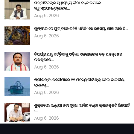
ସାମ୍ବାଦିକଙ୍କ ସ୍ୱାସ୍ଥ୍ୟ ବୀମା ବନ୍ଦ ଉପରେ
ସ୍ୱାସ୍ଥ୍ୟମନ୍ତ୍ରୀଙ୍କ…
Aug 6, 2026
ଗୁମ୍ଫାର ୯୦ ଫୁଟ୍ ତଳେ ରହିଛି ଏମିତି ଏକ ରହସ୍ୟ, ଯାହା ଆଜି ବି…
Aug 6, 2026
ବିପର୍ଯ୍ୟୟରୁ ବର୍ତ୍ତିବାକୁ ଓଡ଼ିଶା ସରକାରଙ୍କ ବଡ଼ ପଦକ୍ଷେପ:
ଉପକୂଳରେ…
Aug 6, 2026
ଶ୍ରୀଲଙ୍କା ଜଳସୀମାରେ ୧୧ ମତ୍ସ୍ୟଜୀବୀଙ୍କୁ ନେଇ ଭାରତୀୟ
ଟ୍ରଲର୍‌…
Aug 6, 2026
ଶୁକ୍ରବାର ସନ୍ଧ୍ୟା ୫ଟା ସୁଦ୍ଧା ଆସିବ ବନ୍ୟା କ୍ଷୟକ୍ଷତି ରିପୋର୍ଟ
:…
Aug 6, 2026