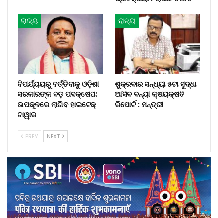
ରାଜ୍ୟ
ରାଜ୍ୟ
ବିପର୍ଯ୍ୟୟରୁ ବର୍ତ୍ତିବାକୁ ଓଡ଼ିଶା
ଶୁକ୍ରବାର ସନ୍ଧ୍ୟା ୫ଟା ସୁଦ୍ଧା
ସରକାରଙ୍କ ବଡ଼ ପଦକ୍ଷେପ:
ଆସିବ ବନ୍ୟା କ୍ଷୟକ୍ଷତି
ଉପକୂଳରେ ଲାଗିବ ହାଇଟେକ୍‌
ରିପୋର୍ଟ : ମନ୍ତ୍ରୀ
ଟାୱାର
PREV
NEXT