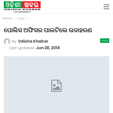
Home
ରାଜ୍ୟ
ପୋଲିସ ଅଫିସର ପାଲଟିଲେ ଉଦାହରଣ
By
Odisha Khabar
ରାଜ୍ୟ
Last updated
Jun 28, 2018