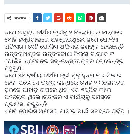
Share
ଜଣେ ଅସୁସ୍ଥ ତୀର୍ଥଯାତ୍ରୀକୁ ୨ କିଲୋମିଟର କାନ୍ଧରେ
ବୋହି ହସ୍ପିଟାଲରେ ପହଞ୍ଚାଇଥିଲେ ଜଣେ ପୋଲିସ
ଅଫିସର। ସେହି ପୋଲିସ ଅଫିସର ଜଣଙ୍କ ହେଉଛନ୍ତି
ଉତ୍ତରାଖଣ୍ଡର ଉତ୍ତରକାଶୀ ଜିଲ୍ଲା ବାରାକୋଟ
ପୋଲିସ ଷ୍ଟେସନର ସବ୍‌-ଇନ୍‌ସ୍ପେକ୍ଟର ଲୋକେନ୍ଦ୍ର
ବହୁଗୁଣା।
ଜଣେ ୫୫ ବର୍ଷୀୟ ତୀର୍ଥଯାତ୍ରୀ ମୃଦୁ ହୃଦଘାତର ଶିକାର
ହେବା ପରେ ସେ ତାଙ୍କୁ କାନ୍ଧରେ ବୋହି ୨ କିଲୋମିଟର
ଦୂରରେ ପାହାଡ଼ ଉପରେ ଥିବା ଏକ ହସ୍ପିଟାଲରେ
ପହଞ୍ଚାଇ ଥିଲେ।ତାଙ୍କର ଏ କାର୍ଯ୍ୟକୁ ସମସ୍ତେ
ପ୍ରଶଂସା କରୁଛନ୍ତି।
ଏମିତି ପୋଲିସ ଅଫିସର ମାନଂକ ପାଈଁ ସମସ୍ତେ ଗର୍ବିତ ।