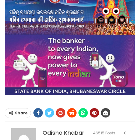
Share
Odisha Khabar
46515 Posts
0