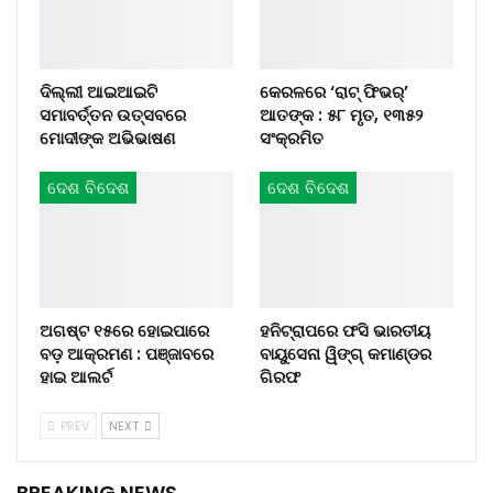
ଦିଲ୍ଲୀ ଆଇଆଇଟି
କେରଳରେ ‘ରାଟ୍ ଫିଭର୍’
ସମାବର୍ତ୍ତନ ଉତ୍ସବରେ
ଆତଙ୍କ : ୫୮ ମୃତ, ୧୩୫୨
ମୋଦୀଙ୍କ ଅଭିଭାଷଣ
ସଂକ୍ରମିତ
ଦେଶ ବିଦେଶ
ଦେଶ ବିଦେଶ
ଅଗଷ୍ଟ ୧୫ରେ ହୋଇପାରେ
ହନିଟ୍ରାପରେ ଫସି ଭାରତୀୟ
ବଡ଼ ଆକ୍ରମଣ : ପଞ୍ଜାବରେ
ବାୟୁସେନା ୱିଙ୍ଗ୍ କମାଣ୍ଡର
ହାଇ ଆଲର୍ଟ
ଗିରଫ
PREV
NEXT
BREAKING NEWS