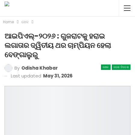
Home
ଖେଳ
ଆଇପିଏଲ୍‌-୨୦୨୬ : ଗୁଜରାଟକୁ ହରାଇ
ଲଗାତାର ଦ୍ୱିତୀୟ ଥର ଚାମ୍ପିୟନ ହେଲା
ବେଙ୍ଗାଲୁରୁ
By
Odisha Khabar
ଖେଳ
ଦେଶ ବିଦେଶ
Last updated
May 31, 2026