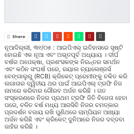
Share
ନୂଆଦିଲ୍ଲୀ, ୩୧/୦୫ : ଆଇପିଏଲ୍ ଇତିହାସରେ ସୃଷ୍ଟି
ହୋଇଛି ଏକ ନୂଆ ଏବଂ ଅଭୂତପୂର୍ବ ଅଧ୍ୟାୟ । ଦୀର୍ଘ
ବର୍ଷର ଅପେକ୍ଷା, ପ୍ରଶଂସକଙ୍କ ନିରନ୍ତର ସମର୍ଥନ
ଏବଂ କଠିନ ସଂଘର୍ଷ ପରେ, ରୟାଲ ଚ୍ୟାଲେଞ୍ଜର୍ସ
ବେଙ୍ଗାଲୁରୁ (RCB) କ୍ରିକେଟ୍ ପ୍ରେମୀଙ୍କୁ ଚକିତ କରି
ଲଗାତାର ଦ୍ୱିତୀୟ ଥର ପାଇଁ ଆଇପିଏଲ୍ ଟ୍ରଫି ନିଜ
ନାମରେ କରିବାର ଗୌରବ ଅର୍ଜନ କରିଛି । ଗତ
ସଂସ୍କରଣରେ ନିଜର ପ୍ରଥମ ଟ୍ରଫି ଜିତି ବିଜେତା ହେବା
ପରେ, ଚଳିତ ବର୍ଷ ମଧ୍ୟ ଆରସିବି ନିଜର ଚମତ୍କାର
ପ୍ରଦର୍ଶନ ବଜାୟ ରଖି ପୁଣିଥରେ ଚାମ୍ପିୟନ ଆଖ୍ୟା
ଅର୍ଜନ କରିଛି ଏବଂ କ୍ରିକେଟ୍ ଦୁନିଆରେ ନିଜର ଦବ୍‌ଦବା
ଜାହିର କରିଛି ।