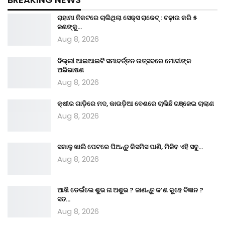
ରାହାମା ନିକଟରେ ଚାଲିଥିଲା ସେକ୍ସ ରାକେଟ୍ : ଚଢ଼ାଉ କରି ୫
ଜଣଙ୍କୁ…
Aug 8, 2026
ଦିଲ୍ଲୀ ଆଇଆଇଟି ସମାବର୍ତ୍ତନ ଉତ୍ସବରେ ମୋଦୀଙ୍କ
ଅଭିଭାଷଣ
Aug 8, 2026
କ୍ଷୀର ଗାଡ଼ିରେ ମଦ, କାଉଡ଼ିଆ ବେଶରେ ଚାଲିଛି ଗଞ୍ଜେଇ ଚାଲାଣ
Aug 8, 2026
ସକାଳୁ ଖାଲି ପେଟରେ ପିଅନ୍ତୁ କିସମିସ ପାଣି, ମିଳିବ ଏହି ସବୁ…
Aug 8, 2026
ଆଖି ଡେଇଁଲେ ଶୁଭ ନା ଅଶୁଭ ? ଜାଣନ୍ତୁ କ’ଣ କୁହେ ବିଜ୍ଞାନ ?
ସତ…
Aug 8, 2026