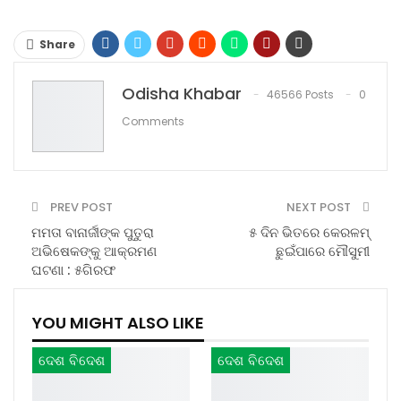
Share
Odisha Khabar
46566 Posts
0
Comments
PREV POST
NEXT POST
ମମତା ବାନାର୍ଜୀଙ୍କ ପୁତୁରା
୫ ଦିନ ଭିତରେ କେରଳମ୍‌
ଅଭିଷେକଙ୍କୁ ଆକ୍ରମଣ
ଛୁଇଁପାରେ ମୌସୁମୀ
ଘଟଣା : ୫ଗିରଫ
YOU MIGHT ALSO LIKE
ଦେଶ ବିଦେଶ
ଦେଶ ବିଦେଶ