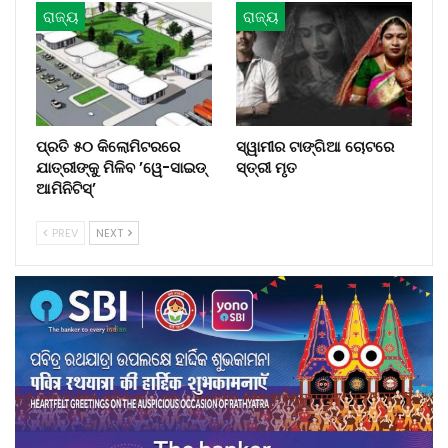
ରାଜ୍ୟ
ରାଜ୍ୟ
ପ୍ରତି ୫୦ କିଲୋମିଟରରେ
ସ୍ୱାମୀର ଟାଙ୍ଗିଆ ଚୋଟରେ
ଯାତ୍ରୀଙ୍କୁ ମିଳିବ ’ୱେ-ସାଇଡ୍‌
ସ୍ତ୍ରୀ ମୃତ
ଆମିନିଟିସ୍‌’
PREV
NEXT