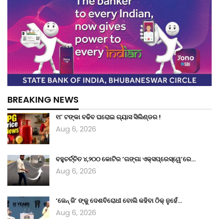
BREAKING NEWS
୧୮ ଟଙ୍କା ବଢିବ ଘରୋଇ ଗ୍ୟାସ ସିଲିଣ୍ଡର !
Aug 6, 2026
ବହୁଚର୍ଚ୍ଚିତ ୪,୨୦୦ କୋଟିର ‘ଗଙ୍ଗା ଏକ୍ସପ୍ରେସ୍‌ୱେ’ରେ…
Aug 6, 2026
‘ଜେନ୍‌ ଜି’ ଙ୍କୁ ଦେଶବିରୋଧୀ ବୋଲି କହିବା ଠିକ୍ ନୁହେଁ…
Aug 6, 2026