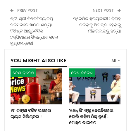
PREV POST
NEXT POST
ଶ୍ରୀ ଶ୍ରୀ ବିଶ୍ବବିଦ୍ୟାଳୟ
ପ୍ରେମିକ ହତ୍ୟାକାରୀ : ବିବାହ
ପରିସରରେ ୩୦୦ ଶଯ୍ୟା
କରିବାକୁ ଅମଙ୍ଗ ହେବାରୁ
ବିଶିଷ୍ଟ ଆୟୁର୍ବେଦିକ
ନୀହାରିକାଙ୍କୁ ହତ୍ୟା
ହସ୍ପିଟାଲର ଶିଳାନ୍ୟାସ କଲେ
ମୁଖ୍ୟମନ୍ତ୍ରୀ
YOU MIGHT ALSO LIKE
All
ଦେଶ ବିଦେଶ
ଦେଶ ବିଦେଶ
୧୮ ଟଙ୍କା ବଢିବ ଘରୋଇ
‘ଜେନ୍‌ ଜି’ ଙ୍କୁ ଦେଶବିରୋଧୀ
ଗ୍ୟାସ ସିଲିଣ୍ଡର !
ବୋଲି କହିବା ଠିକ୍ ନୁହେଁ :
ମୋହନ ଭାଗବତ