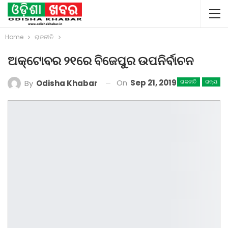
Home
ରାଜନୀତି
ଅକ୍ଟୋବର ୨୧ରେ ବିଜେପୁର ଉପନିର୍ବାଚନ
On
Sep 21, 2019
By
Odisha Khabar
ରାଜନୀତି
ରାଜ୍ୟ