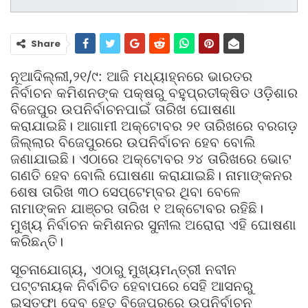
Share
ନୂଆଦିଲ୍ଲୀ,୨୧/୯: ଆଜି ମଧ୍ୟାହ୍ନରେ ଭାରତର
ନିର୍ବାଚନ କମିଶନଙ୍କ ପକ୍ଷରୁ ବହୁପ୍ରତୀକ୍ଷିତ ଓଡ଼ିଶାର
ବିଜେପୁର ଉପନିର୍ବାଚନପାଇଁ ତାରିଖ ଘୋଷଣା
କରାଯାଇଛି। ଆଗାମୀ ଅକ୍ଟୋବର ୨୧ ତାରିଖରେ ବରଗଡ଼
ଜିଲ୍ଲାର ବିଜେପୁରରେ ଉପନିର୍ବାଚନ ହେବ ବୋଲି
ଜଣାଯାଇଛି। ଏଠାରେ ଅକ୍ଟୋବର ୨୪ ତାରିଖରେ ଭୋଟ
ଗଣତି ହେବ ବୋଲି ଘୋଷଣା କରାଯାଇଛି। ନାମାଙ୍କନର
ଶେଷ ତାରିଖ ୩୦ ସେପ୍ଟେମ୍ବର ଥିବା ବେଳେ
ନାମାଙ୍କନ ଯାଞ୍ଚର ତାରିଖ ୧ ଅକ୍ଟୋବର ରହିଛି।
ମୁଖ୍ୟ ନିର୍ବାଚନ କମିଶନର ସୁନୀଲ ଅରୋରା ଏହି ଘୋଷଣା
କରିଛନ୍ତି।
ସୂଚନାଯୋଗ୍ୟ, ଏଠାରୁ ମୁଖ୍ୟମନ୍ତ୍ରୀ ନବୀନ
ପଟ୍ଟନାୟକ ନିର୍ବାଚିତ ହେବାପରେ ସେହି ଆସନରୁ
ଇସ୍ତଫା ଦେବ ହେତୁ ବିଜେପୁରରେ ଉପନିର୍ବାଚନ