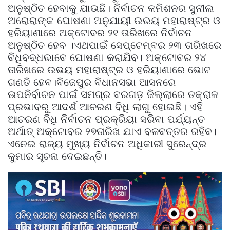
ଅନୁଷ୍ଠିତ ହେବାକୁ ଯାଉଛି। ନିର୍ବାଚନ କମିଶନର ସୁନୀଲ
ଅରୋରାଙ୍କ ଘୋଷଣା ଅନୁଯାୟୀ ଉଭୟ ମହାରାଷ୍ଟ୍ର ଓ
ହରିୟାଣାରେ ଅକ୍ଟୋବର ୨୧ ତାରିଖରେ ନିର୍ବାଚନ
ଅନୁଷ୍ଠିତ ହେବ ।ଏଥପାଇଁ ସେପ୍ଟେମ୍ବର ୨୩ ତାରିଖରେ
ବିଧିବଦ୍ଧଭାବେ ଘୋଷଣା କରାଯିବ। ଅକ୍ଟୋବର ୨୪
ତାରିଖରେ ଉଭୟ ମହାରାଷ୍ଟ୍ର ଓ ହରିୟାଣାରେ ଭୋଟ
ଗଣତି ହେବ।ବିଜେପୁର ବିଧାନସଭା ଆସନରେ
ଉପନିର୍ବାଚନ ପାଇଁ ସମଗ୍ର ବରଗଡ଼ ଜିଲ୍ଲାରେ ତକ୍ରାଳ
ପ୍ରଭାବରୁ ଆଦର୍ଶ ଆଚରଣ ବିଧି ଲାଗୁ ହୋଇଛି। ଏହି
ଆଚରଣ ବିଧି ନିର୍ବାଚନ ପ୍ରକ୍ରିୟା ସରିବା ପର୍ଯ୍ୟନ୍ତ
ଅର୍ଥାତ୍ ଅକ୍ଟୋବର ୨୭ତାରିଖ ଯାଏ ବଳବତ୍ତର ରହିବ।
ଏନେଇ ରାଜ୍ୟ ମୁଖ୍ୟ ନିର୍ବାଚନ ଅଧିକାରୀ ସୁରେନ୍ଦ୍ର
କୁମାର ସୂଚନା ଦେଇଛନ୍ତି।