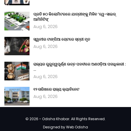
ପ୍ରତି ୫୦ କିଲୋମିଟରରେ ଯାତ୍ରୀଙ୍କୁ ମିଳିବ ’ୱେ-ସାଇଡ୍‌
ଆମିନିଟିସ୍‌’
Aug 6, 2026
ସ୍ୱାମୀର ଟାଙ୍ଗିଆ ଚୋଟରେ ସ୍ତ୍ରୀ ମୃତ
Aug 6, 2026
ରାଜ୍ୟର ଗୁରୁତ୍ୱପୂର୍ଣ୍ଣ ଉଚ୍ଚ ପଦବୀରେ ଅଣଓଡ଼ିଆ ପଦାଧିକାରୀ :
…
Aug 6, 2026
୧୨ ତାରିଖରେ ରାଜ୍ୟ କ୍ୟାବିନେଟ
Aug 6, 2026
© 2026 - Odisha Khabar. All Rights Reserved.
Designed by
Web Odisha