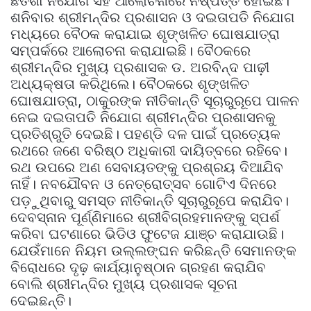
ଛତିଶା ନିଯୋଗ ସହ ଆଲୋଚନାରେ ନିଷ୍ପତ୍ତି ହୋଇଛି।
ଶନିବାର ଶ୍ରୀମନ୍ଦିର ପ୍ରଶାସନ ଓ ଦଇତାପତି ନିଯୋଗ
ମଧ୍ୟରେ ବୈଠକ କରାଯାଇ ଶୃଙ୍ଖଳିତ ଘୋଷଯାତ୍ରା
ସମ୍ପର୍କରେ ଆଲୋଚନା କରାଯାଇଛି। ବୈଠକରେ
ଶ୍ରୀମନ୍ଦିର ମୁଖ୍ୟ ପ୍ରଶାସକ ଡ. ଅରବିନ୍ଦ ପାଢ଼ୀ
ଅଧ୍ୟକ୍ଷତା କରିଥିଲେ। ବୈଠକରେ ଶୃଙ୍ଖଳିତ
ଘୋଷଯାତ୍ରା, ଠାକୁରଙ୍କ ନୀତିକାନ୍ତି ସୂଚାରୁରୂପେ ପାଳନ
ନେଇ ଦଇତାପତି ନିଯୋଗ ଶ୍ରୀମନ୍ଦିର ପ୍ରଶାସନକୁ
ପ୍ରତିଶ୍ରୁତି ଦେଇଛି। ପହଣ୍ଡି ଦଳ ପାଇଁ ପ୍ରତ୍ୟେକ
ରଥରେ ଜଣେ ବରିଷ୍ଠ ଅଧିକାରୀ ଦାୟିତ୍ବରେ ରହିବେ।
ରଥ ଉପରେ ଅଣ ସେବାୟତଙ୍କୁ ପ୍ରଶ୍ରୟ ଦିଆଯିବ
ନାହିଁ। ନବଯୌବନ ଓ ନେତ୍ରୋତ୍ସବ ଗୋଟିଏ ଦିନରେ
ପଡ଼ୁଥିବାରୁ ସମସ୍ତ ନୀତିକାନ୍ତି ସୂଚାରୁରୂପେ କରାଯିବ।
ଦେବସ୍ନାନ ପୂର୍ଣ୍ଣିମାରେ ଶ୍ରୀବିଗ୍ରହମାନଙ୍କୁ ସ୍ପର୍ଶ
କରିବା ଘଟଣାରେ ଭିଡିଓ ଫୁଟେଜ ଯାଞ୍ଚ କରାଯାଉଛି।
ଯେଉଁମାନେ ନିୟମ ଉଲ୍ଲଙ୍ଘନ କରିଛନ୍ତି ସେମାନଙ୍କ
ବିରୋଧରେ ଦୃଢ଼ କାର୍ଯ୍ୟାନୁଷ୍ଠାନ ଗ୍ରହଣ କରାଯିବ
ବୋଲି ଶ୍ରୀମନ୍ଦିର ମୁଖ୍ୟ ପ୍ରଶାସକ ସୂଚନା
ଦେଇଛନ୍ତି।