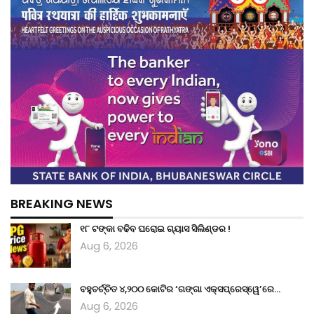
BREAKING NEWS
୧୮ ଟଙ୍କା ବଢିବ ଘରୋଇ ଗ୍ୟାସ ସିଲିଣ୍ଡର !
Aug 6, 2026
ବହୁଚର୍ଚ୍ଚିତ ୪,୨୦୦ କୋଟିର ‘ଗଙ୍ଗା ଏକ୍ସପ୍ରେସ୍‌ୱେ’ରେ…
Aug 6, 2026