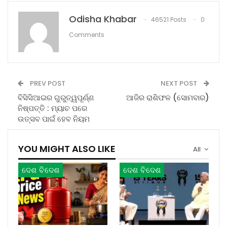
Odisha Khabar
46521 Posts
0
Comments
PREV POST
NEXT POST
ବିସିସିଆଇର ଗୁରୁତ୍ୱପୂର୍ଣ୍ଣ
ଆଜିର ରାଶିଫଳ (ସୋମବାର)
ନିଷ୍ପତ୍ତି : ମ୍ୟାଚ ପରେ
ଉତ୍ସବ ପାଇଁ ହେବ ନିୟମ
YOU MIGHT ALSO LIKE
All
ଦେଶ ବିଦେଶ
ଦେଶ ବିଦେଶ