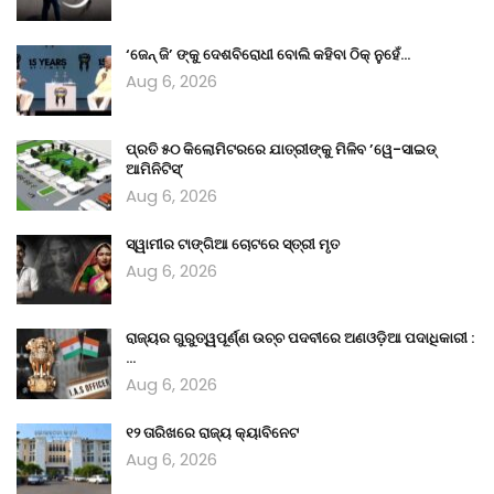
‘ଜେନ୍‌ ଜି’ ଙ୍କୁ ଦେଶବିରୋଧୀ ବୋଲି କହିବା ଠିକ୍ ନୁହେଁ…
Aug 6, 2026
ପ୍ରତି ୫୦ କିଲୋମିଟରରେ ଯାତ୍ରୀଙ୍କୁ ମିଳିବ ’ୱେ-ସାଇଡ୍‌
ଆମିନିଟିସ୍‌’
Aug 6, 2026
ସ୍ୱାମୀର ଟାଙ୍ଗିଆ ଚୋଟରେ ସ୍ତ୍ରୀ ମୃତ
Aug 6, 2026
ରାଜ୍ୟର ଗୁରୁତ୍ୱପୂର୍ଣ୍ଣ ଉଚ୍ଚ ପଦବୀରେ ଅଣଓଡ଼ିଆ ପଦାଧିକାରୀ :
…
Aug 6, 2026
୧୨ ତାରିଖରେ ରାଜ୍ୟ କ୍ୟାବିନେଟ
Aug 6, 2026