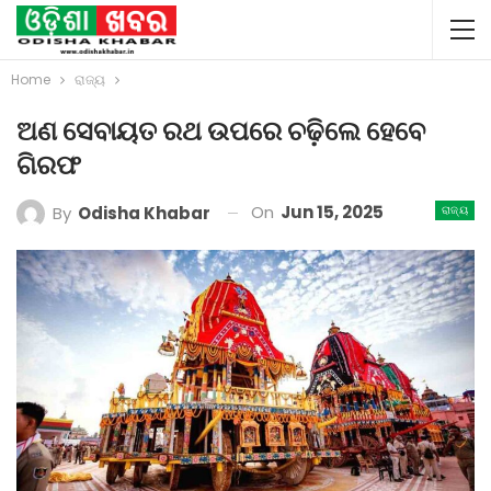
Home
ରାଜ୍ୟ
ଅଣ ସେବାୟତ ରଥ ଉପରେ ଚଢ଼ିଲେ ହେବେ
ଗିରଫ
On
Jun 15, 2025
By
Odisha Khabar
ରାଜ୍ୟ