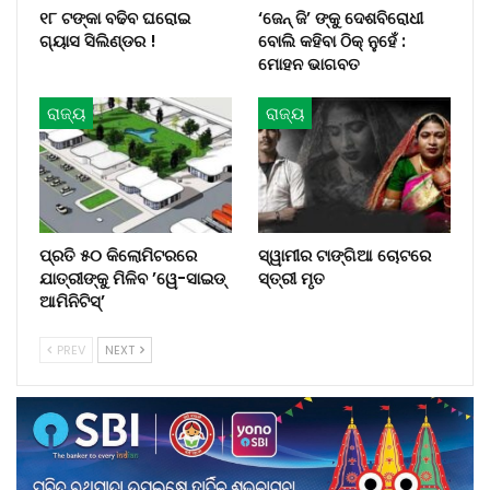
୧୮ ଟଙ୍କା ବଢିବ ଘରୋଇ
‘ଜେନ୍‌ ଜି’ ଙ୍କୁ ଦେଶବିରୋଧୀ
ଗ୍ୟାସ ସିଲିଣ୍ଡର !
ବୋଲି କହିବା ଠିକ୍ ନୁହେଁ :
ମୋହନ ଭାଗବତ
ରାଜ୍ୟ
ରାଜ୍ୟ
ପ୍ରତି ୫୦ କିଲୋମିଟରରେ
ସ୍ୱାମୀର ଟାଙ୍ଗିଆ ଚୋଟରେ
ଯାତ୍ରୀଙ୍କୁ ମିଳିବ ’ୱେ-ସାଇଡ୍‌
ସ୍ତ୍ରୀ ମୃତ
ଆମିନିଟିସ୍‌’
PREV
NEXT