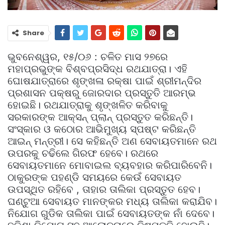
Share
ଭୁବନେଶ୍ୱର, ୧୫/୦୬ : ଚଳିତ ମାସ ୨୭ରେ
ମହାପ୍ରଭୁଙ୍କ ବିଶ୍ବପ୍ରସିଦ୍ଧ ରଥଯାତ୍ରା। ଏହି
ଘୋଷଯାତ୍ରାରେ ଶୃଙ୍ଖଳା ରକ୍ଷା ପାଇଁ ଶ୍ରୀମନ୍ଦିର
ପ୍ରଶାସନ ପକ୍ଷରୁ ଜୋରଦାର ପ୍ରସ୍ତୁତି ଆରମ୍ଭ
ହୋଇଛି। ରଥଯାତ୍ରାକୁ ଶୃଙ୍ଖଳିତ କରିବାକୁ
ସରକାରଙ୍କ ଆକ୍ସନ୍ ପ୍ଲାନ୍ ପ୍ରସ୍ତୁତ କରିଛନ୍ତି।
ସଂସ୍କାର ଓ କଠୋର ଆଭିମୁଖ୍ୟ ସ୍ପଷ୍ଟ କରିଛନ୍ତି
ଆଇନ୍ ମନ୍ତ୍ରୀ। ସେ କହିଛନ୍ତି ଅଣ ସେବାୟତମାନେ ରଥ
ଉପରକୁ ଚଢିଲେ ଗିରଫ ହେବେ। ରଥରେ
ସେବାୟତମାନେ ମୋବାଇଲ ବ୍ୟବହାର କରିପାରିବେନି।
ଠାକୁରଙ୍କ ପହଣ୍ଡି ସମୟରେ କେଉଁ ସେବାୟତ
ଉପସ୍ଥିତ ରହିବେ , ତାହାର ତାଲିକା ପ୍ରସ୍ତୁତ ହେବ।
ଘଣ୍ଟୁଆ ସେବାୟତ ମାନଙ୍କର ମଧ୍ୟ ତାଲିକା କରାଯିବ।
ନିଯୋଗ ଗୁଡିକ ତାଲିକା ପାଇଁ ସେବାୟତଙ୍କ ନାଁ ଦେବେ।